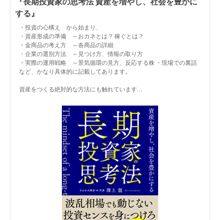
『長期投資家の思考法 資産を増やし、社会を豊かに
する』
・投資の心構え から始まり、
・資産形成の準備 ～おカネとは？ 稼ぐとは？
・金商品の考え方 ～各商品の詳細
・企業の選別方法 ～見つけ方、情報の取り方
・実際の運用戦略 ～景気循環の見方、反応する株 ・現場での裏話
など、かなり具体的に記載してあります。
資産をつくる絶対的な方法にも触れています…