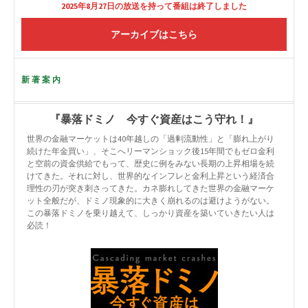
2025年8月27日の放送を持って番組は終了しました
アーカイブはこちら
新著案内
『暴落ドミノ 今すぐ資産はこう守れ！』
世界の金融マーケットは40年越しの「過剰流動性」と「膨れ上がり
続けた年金買い」、そこへリーマンショック後15年間でもゼロ金利
と空前の資金供給でもって、歴史に例をみない長期の上昇相場を続
けてきた。それに対し、世界的なインフレと金利上昇という経済合
理性の刃が突き刺さってきた。カネ膨れしてきた世界の金融マーケ
ット全般だが、ドミノ現象的に大きく崩れるのは避けようがない。
この暴落ドミノを乗り越えて、しっかり資産を築いていきたい人は
必読！