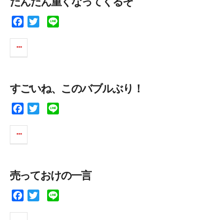
だんだん重くなってくるぞ
o
r
k
F
T
L
a
w
i
c
i
n
e
t
e
b
t
o
e
すごいね、このバブルぶり！
o
r
k
F
T
L
a
w
i
c
i
n
e
t
e
b
t
o
e
売っておけの一言
o
r
k
F
T
L
a
w
i
c
i
n