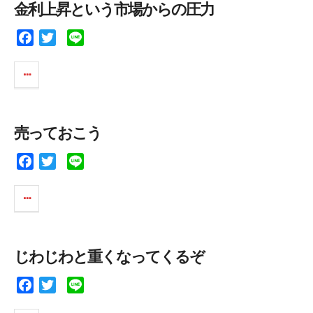
金利上昇という市場からの圧力
o
r
k
F
T
L
a
w
i
c
i
n
e
t
e
b
t
o
e
売っておこう
o
r
k
F
T
L
a
w
i
c
i
n
e
t
e
b
t
o
e
じわじわと重くなってくるぞ
o
r
k
F
T
L
a
w
i