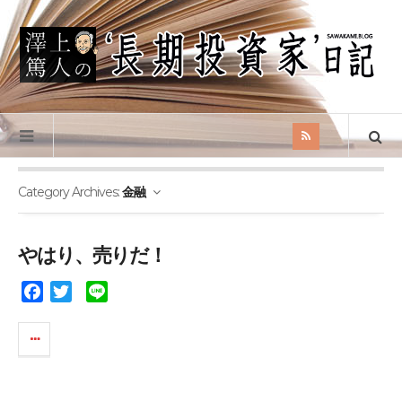
Category Archives:
金融
やはり、売りだ！
F
T
L
a
w
i
c
i
n
e
t
e
b
t
o
e