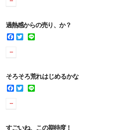
e
t
e
b
t
o
e
過熱感からの売り、か？
o
r
k
F
T
L
a
w
i
c
i
n
e
t
e
b
t
o
e
そろそろ荒れはじめるかな
o
r
k
F
T
L
a
w
i
c
i
n
e
t
e
b
t
o
e
すごいね、この期待度！