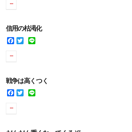
c
i
n
e
t
e
b
t
o
e
信用の枯渇化
o
r
k
F
T
L
a
w
i
c
i
n
e
t
e
b
t
o
e
戦争は高くつく
o
r
k
F
T
L
a
w
i
c
i
n
e
t
e
b
t
o
e