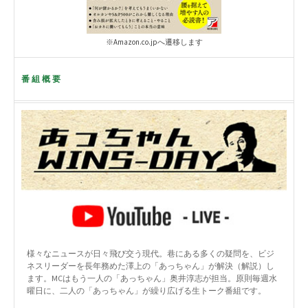
※Amazon.co.jpへ遷移します
番組概要
様々なニュースが日々飛び交う現代。巷にある多くの疑問を、ビジ
ネスリーダーを長年務めた澤上の「あっちゃん」が解決（解説）し
ます。MCはもう一人の「あっちゃん」奥井淳志が担当。原則毎週水
曜日に、二人の「あっちゃん」が繰り広げる生トーク番組です。