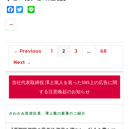
o
r
k
F
T
L
a
w
i
c
i
n
e
t
e
b
t
o
e
o
r
← Previous
1
2
3
…
68
k
Next →
当社代表取締役 澤上篤人を装ったSNS上の広告に関
する注意喚起のお知らせ
さわかみ投信社長、澤上龍の新著のご紹介