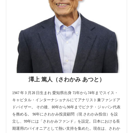
澤上 篤人（さわかみ あつと）
1947 年 3 月28 日生まれ 愛知県出身 71年から74年までスイス・
キャピタル・インターナショナルにてアナリスト兼ファンドア
ドバイザー。 その後、80年から96年までピクテ・ジャパン代表
を務める。 96年にさわかみ投資顧問（現 さわかみ投信）を設
立し、99年には「さわかみファンド」を設定。日本における長
期運用のパイオニアとして熱い支持を集めた。現在は、さわか