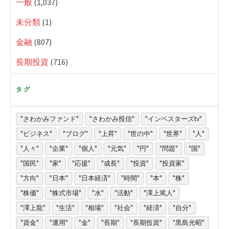
一般
(1,037)
未分類
(1)
金融
(807)
長期投資
(716)
タグ
"さわかみファンド"
"さわかみ投信"
"インベスターズtv"
"ビジネス"
"ブログ"
"上昇"
"世の中"
"世界"
"人"
"人々"
"企業"
"個人"
"元気"
"円"
"問題"
"国"
"国民"
"家"
"応援"
"成長"
"投資"
"投資家"
"方向"
"日本"
"日本経済"
"時間"
"本"
"株"
"株価"
"株式市場"
"水"
"活動"
"澤上篤人"
"澤上龍"
"生活"
"相場"
"社会"
"経済"
"自分"
"資金"
"運用"
"金"
"長期"
"長期投資"
"黒島光昭"