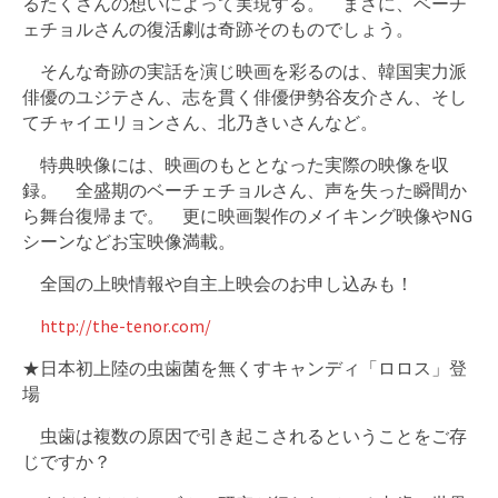
るたくさんの想いによって実現する。 まさに、ベーチ
ェチョルさんの復活劇は奇跡そのものでしょう。
そんな奇跡の実話を演じ映画を彩るのは、韓国実力派
俳優のユジテさん、志を貫く俳優伊勢谷友介さん、そし
てチャイエリョンさん、北乃きいさんなど。
特典映像には、映画のもととなった実際の映像を収
録。 全盛期のベーチェチョルさん、声を失った瞬間か
ら舞台復帰まで。 更に映画製作のメイキング映像やNG
シーンなどお宝映像満載。
全国の上映情報や自主上映会のお申し込みも！
http://the-tenor.com/
★日本初上陸の虫歯菌を無くすキャンディ「ロロス」登
場
虫歯は複数の原因で引き起こされるということをご存
じですか？