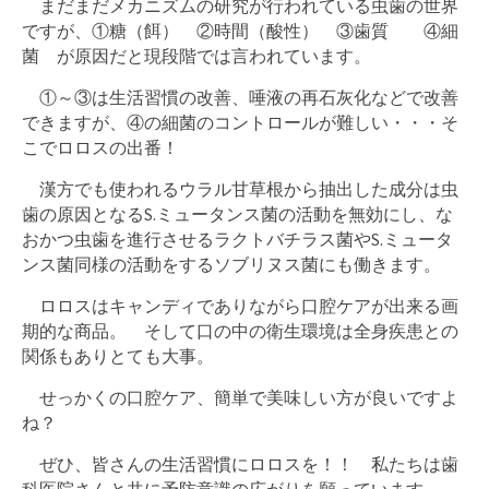
まだまだメカニズムの研究が行われている虫歯の世界
ですが、①糖（餌） ②時間（酸性） ③歯質 ④細
菌 が原因だと現段階では言われています。
①～③は生活習慣の改善、唾液の再石灰化などで改善
できますが、④の細菌のコントロールが難しい・・・そ
こでロロスの出番！
漢方でも使われるウラル甘草根から抽出した成分は虫
歯の原因となるS.ミュータンス菌の活動を無効にし、な
おかつ虫歯を進行させるラクトバチラス菌やS.ミュータ
ンス菌同様の活動をするソブリヌス菌にも働きます。
ロロスはキャンディでありながら口腔ケアが出来る画
期的な商品。 そして口の中の衛生環境は全身疾患との
関係もありとても大事。
せっかくの口腔ケア、簡単で美味しい方が良いですよ
ね？
ぜひ、皆さんの生活習慣にロロスを！！ 私たちは歯