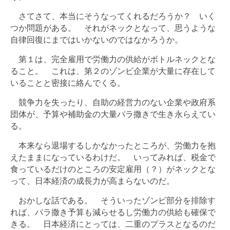
さてさて、本当にそうなってくれるだろうか？ いく
つか問題がある。 それがネックとなって、思うような
自律回復にまではいかないのではなかろうか。
第１は、完全雇用で労働力の供給がボトルネックとな
ること。 これは、第２のゾンビ企業が大量に存在して
いることと密接に絡んでくる。
競争力を失ったり、自助の経営力のない企業や政府系
団体が、予算や補助金の大量バラ撒きで生き永らえてい
る。
本来なら退場するしかなかったところが、労働力を抱
えたままになっているわけだ。 いってみれば、税金で
食っているだけのところの安定雇用（？）がネックとな
って、日本経済の成長力が高まらないのだ。
おかしな話である。 そういったゾンビ部分を排除す
れば、バラ撒き予算も減らせるし労働力の供給も確保で
きる。 日本経済にとっては、二重のプラスとなるのだ