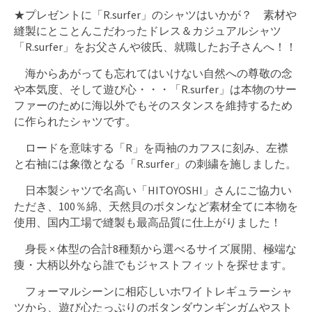
★プレゼントに「R.surfer」のシャツはいかが？ 素材や
縫製にとことんこだわったドレス＆カジュアルシャツ
「R.surfer」をお父さんや彼氏、就職したお子さんへ！！
海からあがっても忘れてはいけない自然への尊敬の念
や本気度、そして遊び心・・・「R.surfer」は本物のサー
ファーのために海以外でもそのスタンスを維持するため
に作られたシャツです。
ロードを意味する「R」を両袖のカフスに刻み、左襟
と右袖には象徴となる「R.surfer」の刺繍を施しました。
日本製シャツで名高い「HITOYOSHI」さんにご協力い
ただき、100％綿、天然貝のボタンなど素材全てに本物を
使用、国内工場で縫製も最高品質に仕上がりました！
身長 × 体型の合計8種類から選べるサイズ展開、極端な
痩・大柄以外なら誰でもジャストフィットを探せます。
フォーマルシーンに相応しいホワイトレギュラーシャ
ツから、遊び心たっぷりのボタンダウンギンガムやスト