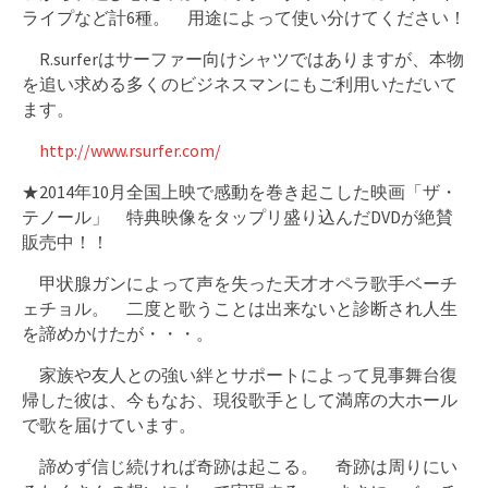
ライプなど計6種。 用途によって使い分けてください！
R.surferはサーファー向けシャツではありますが、本物
を追い求める多くのビジネスマンにもご利用いただいて
ます。
http://www.rsurfer.com/
★2014年10月全国上映で感動を巻き起こした映画「ザ・
テノール」 特典映像をタップリ盛り込んだDVDが絶賛
販売中！！
甲状腺ガンによって声を失った天才オペラ歌手ベーチ
ェチョル。 二度と歌うことは出来ないと診断され人生
を諦めかけたが・・・。
家族や友人との強い絆とサポートによって見事舞台復
帰した彼は、今もなお、現役歌手として満席の大ホール
で歌を届けています。
諦めず信じ続ければ奇跡は起こる。 奇跡は周りにい