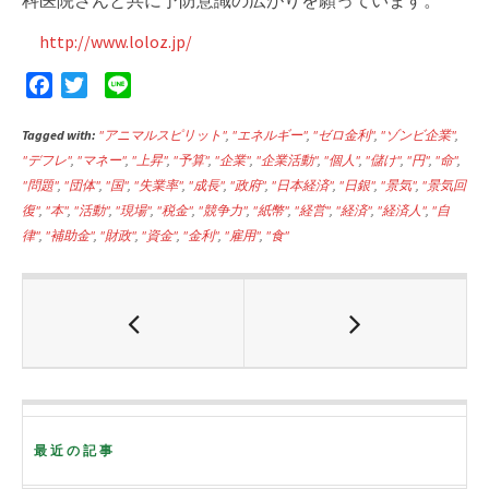
科医院さんと共に予防意識の広がりを願っています。
http://www.loloz.jp/
F
T
L
a
w
i
Tagged with:
c
i
"アニマルスピリット"
n
,
"エネルギー"
,
"ゼロ金利"
,
"ゾンビ企業"
,
"デフレ"
,
"マネー"
,
"上昇"
,
"予算"
,
"企業"
,
"企業活動"
,
"個人"
,
"儲け"
,
"円"
,
"命"
,
e
t
e
"問題"
,
"団体"
,
"国"
,
"失業率"
,
"成長"
,
"政府"
,
"日本経済"
,
"日銀"
,
"景気"
,
"景気回
b
t
復"
,
"本"
,
"活動"
,
"現場"
,
"税金"
,
"競争力"
,
"紙幣"
,
"経営"
,
"経済"
,
"経済人"
,
"自
o
e
律"
,
"補助金"
,
"財政"
,
"資金"
,
"金利"
,
"雇用"
,
"食"
o
r
k
最近の記事