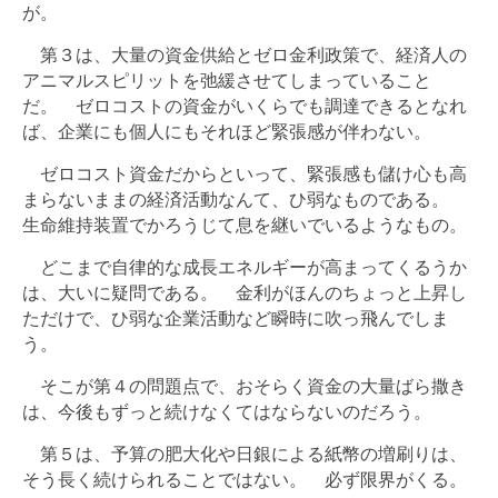
が。
第３は、大量の資金供給とゼロ金利政策で、経済人の
アニマルスピリットを弛緩させてしまっていること
だ。 ゼロコストの資金がいくらでも調達できるとなれ
ば、企業にも個人にもそれほど緊張感が伴わない。
ゼロコスト資金だからといって、緊張感も儲け心も高
まらないままの経済活動なんて、ひ弱なものである。
生命維持装置でかろうじて息を継いでいるようなもの。
どこまで自律的な成長エネルギーが高まってくるうか
は、大いに疑問である。 金利がほんのちょっと上昇し
ただけで、ひ弱な企業活動など瞬時に吹っ飛んでしま
う。
そこが第４の問題点で、おそらく資金の大量ばら撒き
は、今後もずっと続けなくてはならないのだろう。
第５は、予算の肥大化や日銀による紙幣の増刷りは、
そう長く続けられることではない。 必ず限界がくる。