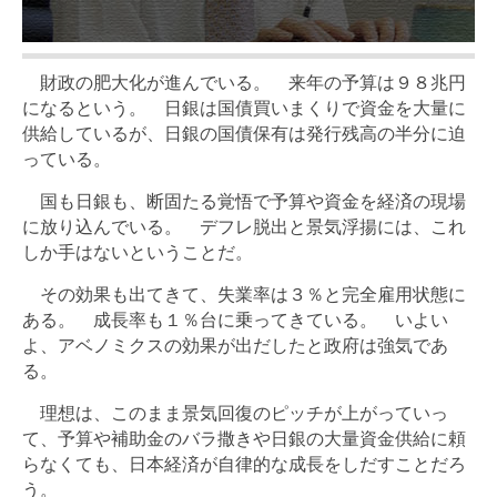
財政の肥大化が進んでいる。 来年の予算は９８兆円
になるという。 日銀は国債買いまくりで資金を大量に
供給しているが、日銀の国債保有は発行残高の半分に迫
っている。
国も日銀も、断固たる覚悟で予算や資金を経済の現場
に放り込んでいる。 デフレ脱出と景気浮揚には、これ
しか手はないということだ。
その効果も出てきて、失業率は３％と完全雇用状態に
ある。 成長率も１％台に乗ってきている。 いよい
よ、アベノミクスの効果が出だしたと政府は強気であ
る。
理想は、このまま景気回復のピッチが上がっていっ
て、予算や補助金のバラ撒きや日銀の大量資金供給に頼
らなくても、日本経済が自律的な成長をしだすことだろ
う。