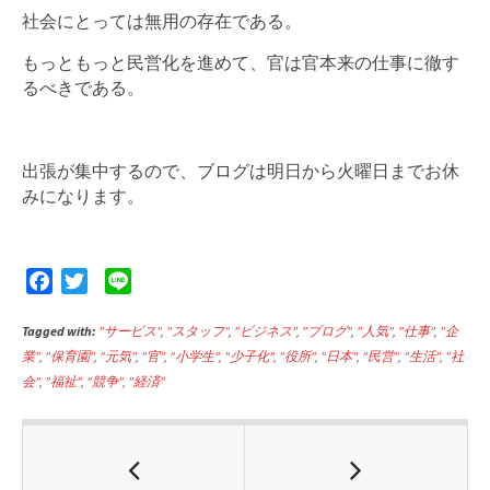
社会にとっては無用の存在である。
もっともっと民営化を進めて、官は官本来の仕事に徹す
るべきである。
出張が集中するので、ブログは明日から火曜日までお休
みになります。
F
T
L
a
w
i
Tagged with:
c
i
"サービス"
n
,
"スタッフ"
,
"ビジネス"
,
"ブログ"
,
"人気"
,
"仕事"
,
"企
業"
,
"保育園"
,
"元気"
,
"官"
,
"小学生"
,
"少子化"
,
"役所"
,
"日本"
,
"民営"
,
"生活"
,
"社
e
t
e
会"
,
"福祉"
,
"競争"
,
"経済"
b
t
o
e
o
r
k