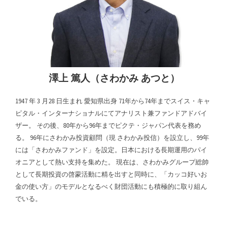
澤上 篤人（さわかみ あつと）
1947 年 3 月28 日生まれ 愛知県出身 71年から74年までスイス・キャ
ピタル・インターナショナルにてアナリスト兼ファンドアドバイ
ザー。 その後、80年から96年までピクテ・ジャパン代表を務め
る。 96年にさわかみ投資顧問（現 さわかみ投信）を設立し、99年
には「さわかみファンド」を設定。日本における長期運用のパイ
オニアとして熱い支持を集めた。 現在は、さわかみグループ総帥
として長期投資の啓蒙活動に精を出すと同時に、「カッコ好いお
金の使い方」のモデルとなるべく財団活動にも積極的に取り組ん
でいる。