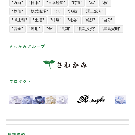
"方向"
"日本"
"日本経済"
"時間"
"本"
"株"
"株価"
"株式市場"
"水"
"活動"
"澤上篤人"
"澤上龍"
"生活"
"相場"
"社会"
"経済"
"自分"
"資金"
"運用"
"金"
"長期"
"長期投資"
"黒島光昭"
さわかみグループ
プロダクト
長期投資