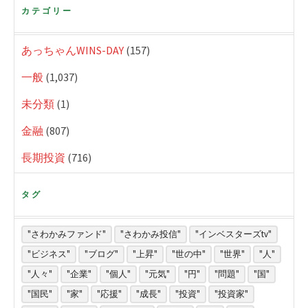
カテゴリー
あっちゃんWINS-DAY
(157)
一般
(1,037)
未分類
(1)
金融
(807)
長期投資
(716)
タグ
"さわかみファンド"
"さわかみ投信"
"インベスターズtv"
"ビジネス"
"ブログ"
"上昇"
"世の中"
"世界"
"人"
"人々"
"企業"
"個人"
"元気"
"円"
"問題"
"国"
"国民"
"家"
"応援"
"成長"
"投資"
"投資家"