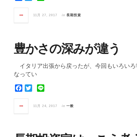
a
w
i
c
i
n
in
11月 27, 2017
長期投資
e
t
e
b
t
o
e
o
r
豊かさの深みが違う
k
イタリア出張から戻ったが、今回もいろいろ
なってい
F
T
L
a
w
i
c
i
n
in
11月 24, 2017
一般
e
t
e
b
t
o
e
o
r