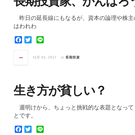
長期投資家、がんばろ
k
昨日の延長線にもなるが、資本の論理や株主
はわれわ
F
T
L
a
w
i
c
i
n
in
11月 02, 2017
長期投資
e
t
e
b
t
o
e
o
r
生き方が貧しい？
k
週明けから、ちょっと挑戦的な表題となって
とです。
F
T
L