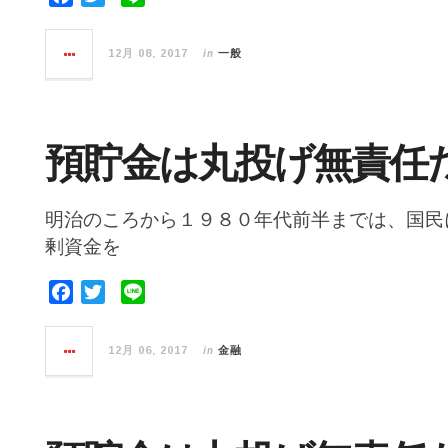
a
w
i
c
i
n
in
12月 08, 2017
一般
e
t
e
b
t
o
e
o
r
預貯金は丸投げ無責任
k
明治のころから１９８０年代前半までは、国民
剰資金を
F
T
L
a
w
i
c
i
n
in
12月 06, 2017
金融
e
t
e
b
t
o
e
o
r