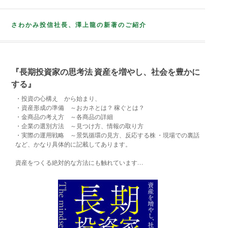
さわかみ投信社長、澤上龍の新著のご紹介
『長期投資家の思考法 資産を増やし、社会を豊かに
する』
・投資の心構え から始まり、
・資産形成の準備 ～おカネとは？ 稼ぐとは？
・金商品の考え方 ～各商品の詳細
・企業の選別方法 ～見つけ方、情報の取り方
・実際の運用戦略 ～景気循環の見方、反応する株 ・現場での裏話
など、かなり具体的に記載してあります。
資産をつくる絶対的な方法にも触れています…