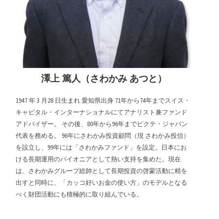
澤上 篤人（さわかみ あつと）
1947 年 3 月28 日生まれ 愛知県出身 71年から74年までスイス・
キャピタル・インターナショナルにてアナリスト兼ファンド
アドバイザー。 その後、80年から96年までピクテ・ジャパン
代表を務める。 96年にさわかみ投資顧問（現 さわかみ投信）
を設立し、99年には「さわかみファンド」を設定。日本にお
ける長期運用のパイオニアとして熱い支持を集めた。現在
は、さわかみグループ総帥として長期投資の啓蒙活動に精を
出すと同時に、「カッコ好いお金の使い方」のモデルとなる
べく財団活動にも積極的に取り組んでいる。