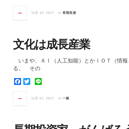
a
w
i
c
i
n
in
11月 13, 2017
長期投資
e
t
e
b
t
o
e
o
r
文化は成長産業
k
いまや、ＡＩ（人工知能）とかＩＯＴ（情報
る。 その
F
T
L
a
w
i
c
i
n
in
11月 07, 2017
一般
e
t
e
b
t
o
e
o
r