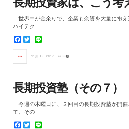
長期投資家は、こう考
k
世界中が金余りで、企業も余資を大量に抱え
ハイテク
F
T
L
a
w
i
c
i
n
in
11月 15, 2017
一般
e
t
e
b
t
o
e
o
r
長期投資塾（その７）
k
今週の木曜日に、２回目の長期投資塾が開催
て、その
F
T
L