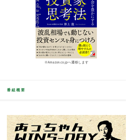
※Amazon.co.jpへ遷移します
番組概要