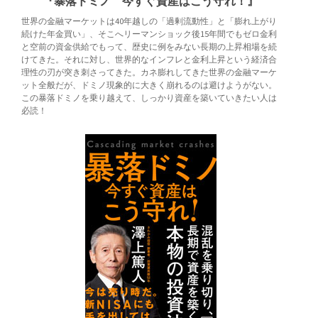
『暴落ドミノ 今すぐ資産はこう守れ！』
世界の金融マーケットは40年越しの「過剰流動性」と「膨れ上がり
続けた年金買い」、そこへリーマンショック後15年間でもゼロ金利
と空前の資金供給でもって、歴史に例をみない長期の上昇相場を続
けてきた。それに対し、世界的なインフレと金利上昇という経済合
理性の刃が突き刺さってきた。カネ膨れしてきた世界の金融マーケ
ット全般だが、ドミノ現象的に大きく崩れるのは避けようがない。
この暴落ドミノを乗り越えて、しっかり資産を築いていきたい人は
必読！