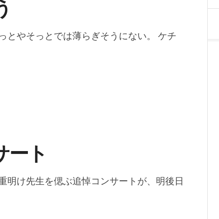
う
っとやそっとでは薄らぎそうにない。 ケチ
サート
重明け先生を偲ぶ追悼コンサートが、明後日