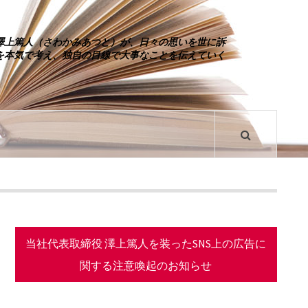
澤上篤人（さわかみあつと）が、日々の思いを世に訴
を本気で考え、独自の目線で大事なことを伝えていく
当社代表取締役 澤上篤人を装ったSNS上の広告に
関する注意喚起のお知らせ