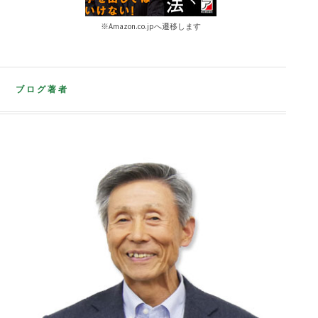
※Amazon.co.jpへ遷移します
ブログ著者