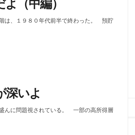
だよ（中編）
階は、１９８０年代前半で終わった。 預貯
が深いよ
盛んに問題視されている。 一部の高所得層