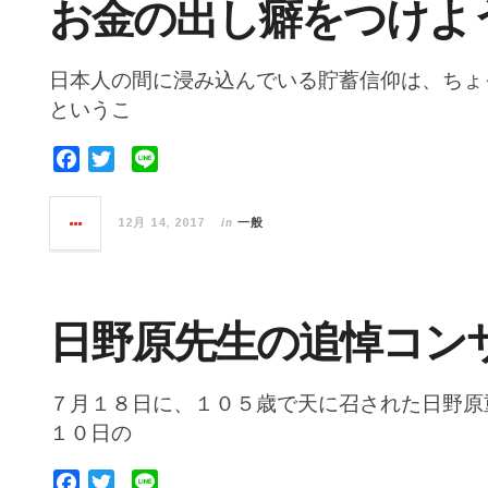
お金の出し癖をつけよ
日本人の間に浸み込んでいる貯蓄信仰は、ちょ
というこ
F
T
L
a
w
i
c
i
n
in
12月 14, 2017
一般
e
t
e
b
t
o
e
o
r
日野原先生の追悼コン
k
７月１８日に、１０５歳で天に召された日野原
１０日の
F
T
L