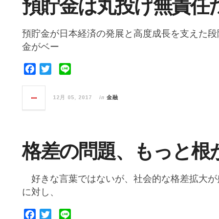
預貯金は丸投げ無責任
k
預貯金が日本経済の発展と高度成長を支えた段
金がベー
F
T
L
a
w
i
c
i
n
in
12月 05, 2017
金融
e
t
e
b
t
o
e
o
r
格差の問題、もっと根
k
好きな言葉ではないが、社会的な格差拡大が
に対し、
F
T
L