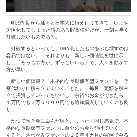
明治初期から延々と日本人に植え付けてきて、いまや
DNA 化してしまった感のある貯蓄信仰だが、一刻も早く
打破したいものである。
打破するといっても、DNA 化したものをぶち壊すのは
容易ではない。 それよりも、新しい価値観を世に示
し、「そっちの方が、ずっといいね」で、人々を動かす
方が早い。
新しい価値観？ 本格的な長期保有型ファンドを、貯
蓄代わりに積み立てていくことだ。 毎月一定額を積み
立て投資していってもいいし、余裕のお金ができたら、
１万円でも３万６０００円でも追加購入していくのも良
し。
かつて預貯金に励んだ頃と、まったく同じ感覚で、本
格的な長期保有ファンドに自分のお金を預けていく。
すると、さわかみファンドの１６年４カ月の実例でみる