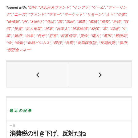
a
w
i
Tagged with:
c
i
"DNA"
,
n
"さわかみファンド"
,
"インフラ"
,
"ゲーム"
,
"ディーリン
グ"
,
"ニーズ"
,
"ファンド"
,
"マネー"
,
"マーケット"
,
"リターン"
,
"人々"
,
"企業"
,
e
t
e
"価値観"
,
"円"
,
"利回り"
,
"商品"
,
"国"
,
"国民"
,
"成熟"
,
"成績"
,
"成長"
,
"所得"
,
"投
b
t
信"
,
"投資"
,
"拡大発展"
,
"日本"
,
"日本人"
,
"日本経済"
,
"時代"
,
"本"
,
"現場"
,
"生
o
e
産"
,
"経済"
,
"結果"
,
"自分"
,
"貯蓄"
,
"貯蓄信仰"
,
"資金"
,
"購入"
,
"運用"
,
"郵便局"
,
o
r
"金"
,
"金融"
,
"金融ビジネス"
,
"銀行"
,
"長期"
,
"長期保有型"
,
"長期投資"
,
"雇用"
,
k
"預貯金マネー"
最近の記事
一般
消費税の引き下げ、反対だね