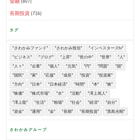
金融
(807)
長期投資
(716)
タグ
"さわかみファンド"
"さわかみ投信"
"インベスターズtv"
"ビジネス"
"ブログ"
"上昇"
"世の中"
"世界"
"人"
"人々"
"企業"
"個人"
"元気"
"円"
"問題"
"国"
"国民"
"家"
"応援"
"成長"
"投資"
"投資家"
"方向"
"日本"
"日本経済"
"時間"
"本"
"株"
"株価"
"株式市場"
"水"
"活動"
"澤上篤人"
"澤上龍"
"生活"
"相場"
"社会"
"経済"
"自分"
"資金"
"運用"
"金"
"長期"
"長期投資"
"黒島光昭"
さわかみグループ