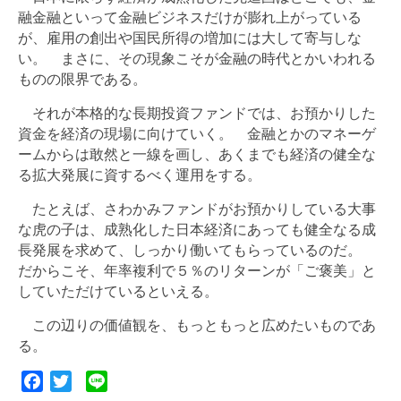
融金融といって金融ビジネスだけが膨れ上がっている
が、雇用の創出や国民所得の増加には大して寄与しな
い。 まさに、その現象こそが金融の時代とかいわれる
ものの限界である。
それが本格的な長期投資ファンドでは、お預かりした
資金を経済の現場に向けていく。 金融とかのマネーゲ
ームからは敢然と一線を画し、あくまでも経済の健全な
る拡大発展に資するべく運用をする。
たとえば、さわかみファンドがお預かりしている大事
な虎の子は、成熟化した日本経済にあっても健全なる成
長発展を求めて、しっかり働いてもらっているのだ。
だからこそ、年率複利で５％のリターンが「ご褒美」と
していただけているといえる。
この辺りの価値観を、もっともっと広めたいものであ
る。
F
T
L