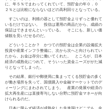
に、年５％でまわってくれていて、預貯金の年０．０
２％とは比較にならないほどの高利回りとなっている。
すごいのは、利殖の器として預貯金よりずっと優れて
いるだけではない。 投信は運用の商品だから、成績の
保証はできませんといっている。 そこにも、新しい価
値観を見いだせるのだ。
どういうことか？ かつての預貯金は企業の設備拡大
投資や産業インフラ整備に、次から次へと向けられてい
たから、お金は存分に働いてくれた。 ところが、日本
経済の成熟化につれて、そういった資金ニーズががた減
りとなってしまった。
その結果、銀行や郵便局に集まってくる預貯金の多く
が働き場所を失って、国債購入や金融マーケットでのデ
ィーリングにまわされてしまう。 産業の発展や経済の
拡大再生産には直接寄与しない分野に預貯金マネーが向
けられるのだ。
日本に限らず経済が成熟化した先進国はどこでも、金