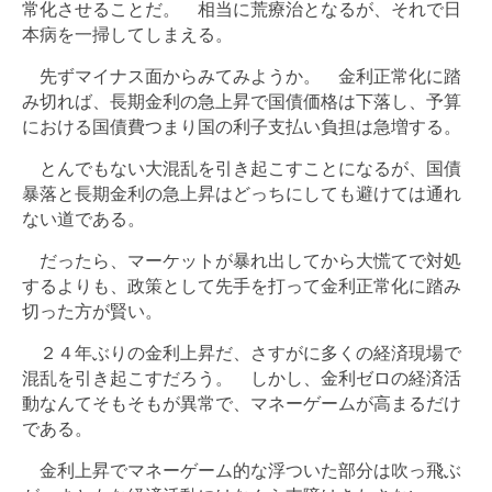
常化させることだ。 相当に荒療治となるが、それで日
本病を一掃してしまえる。
先ずマイナス面からみてみようか。 金利正常化に踏
み切れば、長期金利の急上昇で国債価格は下落し、予算
における国債費つまり国の利子支払い負担は急増する。
とんでもない大混乱を引き起こすことになるが、国債
暴落と長期金利の急上昇はどっちにしても避けては通れ
ない道である。
だったら、マーケットが暴れ出してから大慌てで対処
するよりも、政策として先手を打って金利正常化に踏み
切った方が賢い。
２４年ぶりの金利上昇だ、さすがに多くの経済現場で
混乱を引き起こすだろう。 しかし、金利ゼロの経済活
動なんてそもそもが異常で、マネーゲームが高まるだけ
である。
金利上昇でマネーゲーム的な浮ついた部分は吹っ飛ぶ