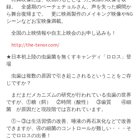
録。 全盛期のベーチェチョルさん、声を失った瞬間か
ら舞台復帰まで。 更に映画製作のメイキング映像やNG
シーンなどお宝映像満載。
全国の上映情報や自主上映会のお申し込みも！
http://the-tenor.com/
★日本初上陸の虫歯菌を無くすキャンディ「ロロス」登
場
虫歯は複数の原因で引き起こされるということをご存
じですか？
まだまだメカニズムの研究が行われている虫歯の世界
ですが、①糖（餌） ②時間（酸性） ③歯質 ④細
菌 が原因だと現段階では言われています。
①～③は生活習慣の改善、唾液の再石灰化などで改善
できますが、④の細菌のコントロールが難しい・・・そ
こでロロスの出番！