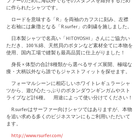
ファーのために海以外でもそのスタンスを維持するため
に作られたシャツです。
ロードを意味する「R」を両袖のカフスに刻み、左襟
と右袖には象徴となる「R.surfer」の刺繍を施しました。
日本製シャツで名高い「HITOYOSHI」さんにご協力い
ただき、100％綿、天然貝のボタンなど素材全てに本物を
使用、国内工場で縫製も最高品質に仕上がりました！
身長 × 体型の合計8種類から選べるサイズ展開、極端な
痩・大柄以外なら誰でもジャストフィットを探せます。
フォーマルシーンに相応しいホワイトレギュラーシャ
ツから、遊び心たっぷりのボタンダウンギンガムやスト
ライプなど計6種。 用途によって使い分けてください！
R.surferはサーファー向けシャツではありますが、本物
を追い求める多くのビジネスマンにもご利用いただいて
ます。
http://www.rsurfer.com/