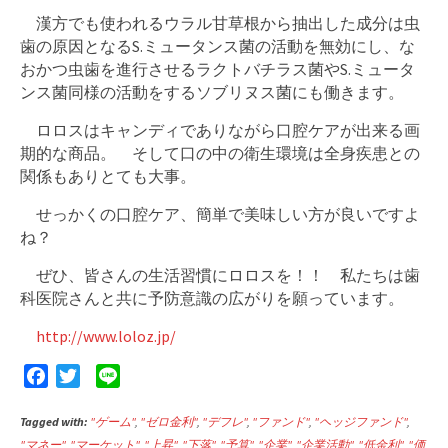
漢方でも使われるウラル甘草根から抽出した成分は虫
歯の原因となるS.ミュータンス菌の活動を無効にし、な
おかつ虫歯を進行させるラクトバチラス菌やS.ミュータ
ンス菌同様の活動をするソブリヌス菌にも働きます。
ロロスはキャンディでありながら口腔ケアが出来る画
期的な商品。 そして口の中の衛生環境は全身疾患との
関係もありとても大事。
せっかくの口腔ケア、簡単で美味しい方が良いですよ
ね？
ぜひ、皆さんの生活習慣にロロスを！！ 私たちは歯
科医院さんと共に予防意識の広がりを願っています。
http://www.loloz.jp/
F
T
L
a
w
i
Tagged with:
c
i
"ゲーム"
n
,
"ゼロ金利"
,
"デフレ"
,
"ファンド"
,
"ヘッジファンド"
,
"マネー"
,
"マーケット"
,
"上昇"
,
"下落"
,
"予算"
,
"企業"
,
"企業活動"
,
"低金利"
,
"価