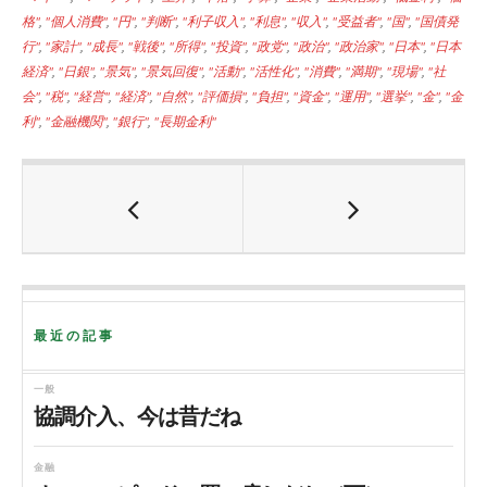
e
t
e
格"
,
"個人消費"
,
"円"
,
"判断"
,
"利子収入"
,
"利息"
,
"収入"
,
"受益者"
,
"国"
,
"国債発
b
t
行"
,
"家計"
,
"成長"
,
"戦後"
,
"所得"
,
"投資"
,
"政党"
,
"政治"
,
"政治家"
,
"日本"
,
"日本
o
e
経済"
,
"日銀"
,
"景気"
,
"景気回復"
,
"活動"
,
"活性化"
,
"消費"
,
"満期"
,
"現場"
,
"社
o
r
会"
,
"税"
,
"経営"
,
"経済"
,
"自然"
,
"評価損"
,
"負担"
,
"資金"
,
"運用"
,
"選挙"
,
"金"
,
"金
k
利"
,
"金融機関"
,
"銀行"
,
"長期金利"
最近の記事
一般
協調介入、今は昔だね
金融