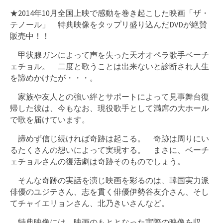
★2014年10月全国上映で感動を巻き起こした映画「ザ・
テノール」 特典映像をタップリ盛り込んだDVDが絶賛
販売中！！
甲状腺ガンによって声を失った天才オペラ歌手ベーチ
ェチョル。 二度と歌うことは出来ないと診断され人生
を諦めかけたが・・・。
家族や友人との強い絆とサポートによって見事舞台復
帰した彼は、今もなお、現役歌手として満席の大ホール
で歌を届けています。
諦めず信じ続ければ奇跡は起こる。 奇跡は周りにい
るたくさんの想いによって実現する。 まさに、ベーチ
ェチョルさんの復活劇は奇跡そのものでしょう。
そんな奇跡の実話を演じ映画を彩るのは、韓国実力派
俳優のユジテさん、志を貫く俳優伊勢谷友介さん、そし
てチャイエリョンさん、北乃きいさんなど。
特典映像には、映画のもととなった実際の映像を収