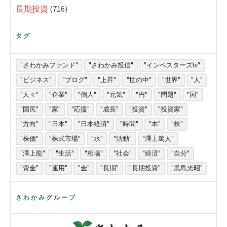
長期投資
(716)
タグ
"さわかみファンド"
"さわかみ投信"
"インベスターズtv"
"ビジネス"
"ブログ"
"上昇"
"世の中"
"世界"
"人"
"人々"
"企業"
"個人"
"元気"
"円"
"問題"
"国"
"国民"
"家"
"応援"
"成長"
"投資"
"投資家"
"方向"
"日本"
"日本経済"
"時間"
"本"
"株"
"株価"
"株式市場"
"水"
"活動"
"澤上篤人"
"澤上龍"
"生活"
"相場"
"社会"
"経済"
"自分"
"資金"
"運用"
"金"
"長期"
"長期投資"
"黒島光昭"
さわかみグループ