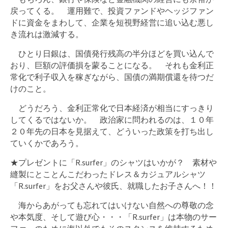
戻ってくる。 運用難で、投資ファンドやヘッジファン
ドに資金をまわして、企業を短視野経営に追い込む悪し
き流れは激減する。
ひとり日銀は、国債発行残高の半分ほどを買い込んで
おり、巨額の評価損を蒙ることになる。 それも金利正
常化で利子収入を稼ぎながら、国債の満期償還を待つだ
けのこと。
どうだろう、金利正常化で日本経済が相当にすっきり
してくるではないか。 政治家に問われるのは、１０年
２０年先の日本を見据えて、どういった政策を打ち出し
ていくかであろう。
★プレゼントに「R.surfer」のシャツはいかが？ 素材や
縫製にとことんこだわったドレス＆カジュアルシャツ
「R.surfer」をお父さんや彼氏、就職したお子さんへ！！
海からあがっても忘れてはいけない自然への尊敬の念
や本気度、そして遊び心・・・「R.surfer」は本物のサー