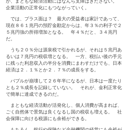
が、まともな経済活動にはなんら支障はきたさない。
企業活動の正常化にもつながっていく。
では、プラス面は？ 最大の受益者は家計であって、
現在８６１兆円の預貯金勘定からは、年３％の利子で２
５兆円強の所得増加となる。 年４％だと、３４兆円
だ。
うち２０％分は源泉税で引かれるが、それは５兆円あ
るいは７兆円の税収増となる。 一方、税払い後の手元
に残った利息収入の半分を消費にまわすだけでも、日本
経済は２．１％とか２．７％の成長をする。
バブルが崩壊して２６年半になるが、日本は一度たり
とも２％成長を記録していない。 それが、金利正常化
で簡単に達成できるのだ。
まともな経済活動が活発化し、個人消費が高まれば、
ごく自然体で景気は良くなるし国の税収も増える。 社
会保障に向ける税源にも余裕ができる。
もちろん、銀行や保険など金融機関の経営にも余裕が