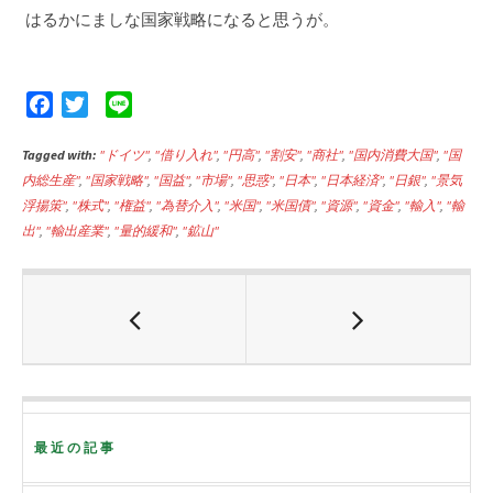
はるかにましな国家戦略になると思うが。
F
T
L
a
w
i
Tagged with:
c
i
"ドイツ"
n
,
"借り入れ"
,
"円高"
,
"割安"
,
"商社"
,
"国内消費大国"
,
"国
内総生産"
,
"国家戦略"
,
"国益"
,
"市場"
,
"思惑"
,
"日本"
,
"日本経済"
,
"日銀"
,
"景気
e
t
e
浮揚策"
,
"株式"
,
"権益"
,
"為替介入"
,
"米国"
,
"米国債"
,
"資源"
,
"資金"
,
"輸入"
,
"輸
b
t
出"
,
"輸出産業"
,
"量的緩和"
,
"鉱山"
o
e
o
r
k
最近の記事