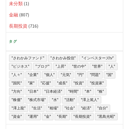
未分類
(1)
金融
(807)
長期投資
(716)
タグ
"さわかみファンド"
"さわかみ投信"
"インベスターズtv"
"ビジネス"
"ブログ"
"上昇"
"世の中"
"世界"
"人"
"人々"
"企業"
"個人"
"元気"
"円"
"問題"
"国"
"国民"
"家"
"応援"
"成長"
"投資"
"投資家"
"方向"
"日本"
"日本経済"
"時間"
"本"
"株"
"株価"
"株式市場"
"水"
"活動"
"澤上篤人"
"澤上龍"
"生活"
"相場"
"社会"
"経済"
"自分"
"資金"
"運用"
"金"
"長期"
"長期投資"
"黒島光昭"