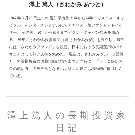
澤上 篤人（さわかみ あつと）
1947 年 3 月28 日生まれ 愛知県出身 71年から74年までスイス・キャ
ピタル・インターナショナルにてアナリスト兼ファンドアドバイ
ザー。 その後、80年から96年までピクテ・ジャパン代表を務め
る。 96年にさわかみ投資顧問（現 さわかみ投信）を設立し、99年
には「さわかみファンド」を設定。日本における長期運用のパイ
オニアとして熱い支持を集めた。 現在は、さわかみグループ総帥
として長期投資の啓蒙活動に精を出すと同時に、「カッコ好いお
金の使い方」のモデルとなるべく財団活動にも積極的に取り組ん
でいる。
澤上篤人の長期投資家
日記