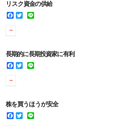
リスク資金の供給
o
r
k
F
T
L
a
w
i
c
i
n
e
t
e
b
t
o
e
長期的に長期投資家に有利
o
r
k
F
T
L
a
w
i
c
i
n
e
t
e
b
t
o
e
株を買うほうが安全
o
r
k
F
T
L
a
w
i