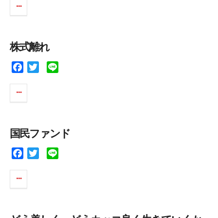
c
i
n
e
t
e
b
t
o
e
株式離れ
o
r
k
F
T
L
a
w
i
c
i
n
e
t
e
b
t
o
e
国民ファンド
o
r
k
F
T
L
a
w
i
c
i
n
e
t
e
b
t
o
e