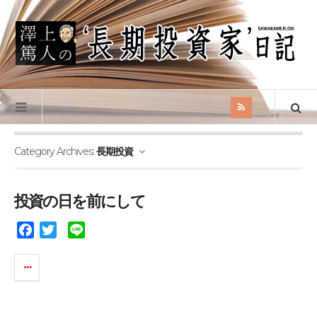
Category Archives:
長期投資
投資の日を前にして
F
T
L
a
w
i
c
i
n
e
t
e
b
t
o
e