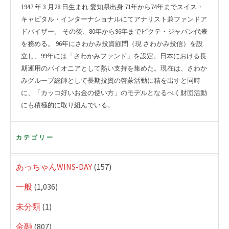
1947 年 3 月28 日生まれ 愛知県出身 71年から74年までスイス・
キャピタル・インターナショナルにてアナリスト兼ファンドア
ドバイザー。 その後、80年から96年までピクテ・ジャパン代表
を務める。 96年にさわかみ投資顧問（現 さわかみ投信）を設
立し、99年には「さわかみファンド」を設定。日本における長
期運用のパイオニアとして熱い支持を集めた。現在は、さわか
みグループ総帥として長期投資の啓蒙活動に精を出すと同時
に、「カッコ好いお金の使い方」のモデルとなるべく財団活動
にも積極的に取り組んでいる。
カテゴリー
あっちゃんWINS-DAY
(157)
一般
(1,036)
未分類
(1)
金融
(807)