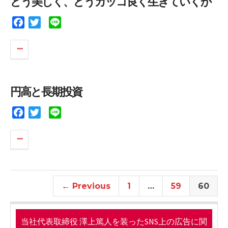
どう美しく、どうカッコ良く生きていくか
o
r
k
F
T
L
a
w
i
c
i
n
e
t
e
b
t
o
e
円高と長期投資
o
r
k
F
T
L
a
w
i
c
i
n
e
t
e
b
t
o
e
o
r
← Previous
1
…
59
60
k
当社代表取締役 澤上篤人を装ったSNS上の広告に関