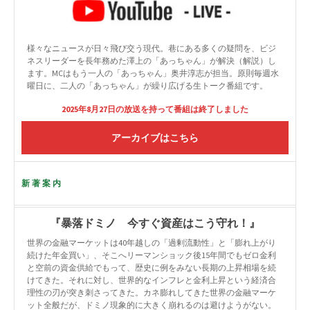
様々なニュースが日々飛び交う現代。巷にある多くの疑問を、ビジ
ネスリーダーを長年務めた澤上の「あっちゃん」が解決（解説）し
ます。MCはもう一人の「あっちゃん」奥井淳志が担当。原則毎週水
曜日に、二人の「あっちゃん」が繰り広げる生トーク番組です。
2025年8月27日の放送を持って番組は終了しました
アーカイブはこちら
新著案内
『暴落ドミノ 今すぐ資産はこう守れ！』
世界の金融マーケットは40年越しの「過剰流動性」と「膨れ上がり
続けた年金買い」、そこへリーマンショック後15年間でもゼロ金利
と空前の資金供給でもって、歴史に例をみない長期の上昇相場を続
けてきた。それに対し、世界的なインフレと金利上昇という経済合
理性の刃が突き刺さってきた。カネ膨れしてきた世界の金融マーケ
ット全般だが、ドミノ現象的に大きく崩れるのは避けようがない。