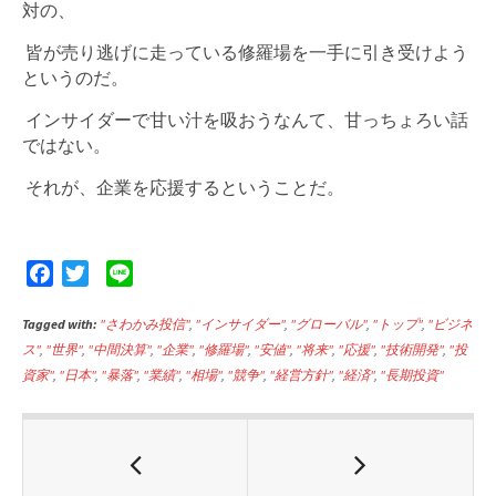
対の、
皆が売り逃げに走っている修羅場を一手に引き受けよう
というのだ。
インサイダーで甘い汁を吸おうなんて、甘っちょろい話
ではない。
それが、企業を応援するということだ。
F
T
L
a
w
i
Tagged with:
c
i
"さわかみ投信"
n
,
"インサイダー"
,
"グローバル"
,
"トップ"
,
"ビジネ
ス"
,
"世界"
,
"中間決算"
,
"企業"
,
"修羅場"
,
"安値"
,
"将来"
,
"応援"
,
"技術開発"
,
"投
e
t
e
資家"
,
"日本"
,
"暴落"
,
"業績"
,
"相場"
,
"競争"
,
"経営方針"
,
"経済"
,
"長期投資"
b
t
o
e
o
r
k