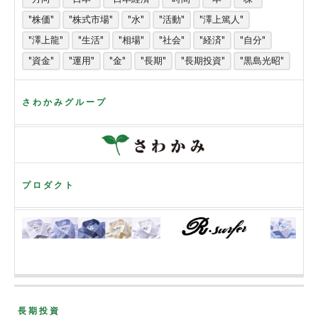
"株価"
"株式市場"
"水"
"活動"
"澤上篤人"
"澤上龍"
"生活"
"相場"
"社会"
"経済"
"自分"
"資金"
"運用"
"金"
"長期"
"長期投資"
"黒島光昭"
さわかみグループ
プロダクト
長期投資