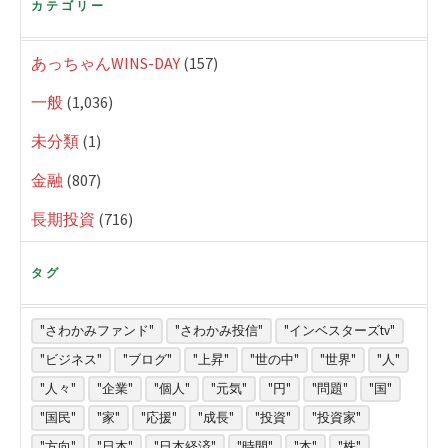
カテゴリー
あっちゃんWINS-DAY
(157)
一般
(1,036)
未分類
(1)
金融
(807)
長期投資
(716)
タグ
"さわかみファンド"
"さわかみ投信"
"インベスターズtv"
"ビジネス"
"ブログ"
"上昇"
"世の中"
"世界"
"人"
"人々"
"企業"
"個人"
"元気"
"円"
"問題"
"国"
"国民"
"家"
"応援"
"成長"
"投資"
"投資家"
"方向"
"日本"
"日本経済"
"時間"
"本"
"株"