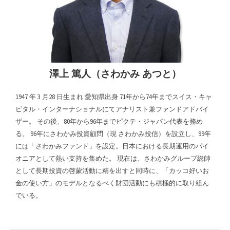
澤上 篤人（さわかみ あつと）
1947 年 3 月28 日生まれ 愛知県出身 71年から74年までスイス・キャ
ピタル・インターナショナルにてアナリスト兼ファンドアドバイ
ザー。 その後、80年から96年までピクテ・ジャパン代表を務め
る。 96年にさわかみ投資顧問（現 さわかみ投信）を設立し、99年
には「さわかみファンド」を設定。日本における長期運用のパイ
オニアとして熱い支持を集めた。 現在は、さわかみグループ総帥
として長期投資の啓蒙活動に精を出すと同時に、「カッコ好いお
金の使い方」のモデルとなるべく財団活動にも積極的に取り組ん
でいる。