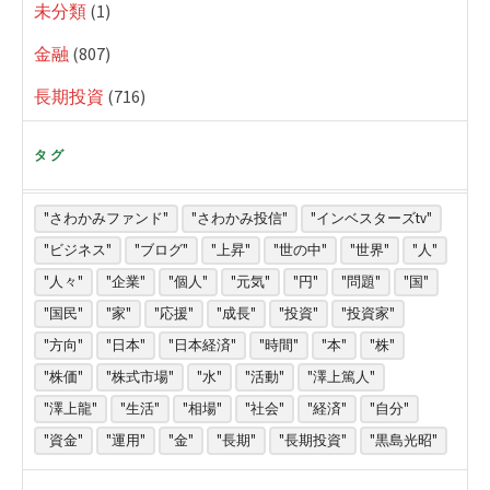
未分類
(1)
金融
(807)
長期投資
(716)
タグ
"さわかみファンド"
"さわかみ投信"
"インベスターズtv"
"ビジネス"
"ブログ"
"上昇"
"世の中"
"世界"
"人"
"人々"
"企業"
"個人"
"元気"
"円"
"問題"
"国"
"国民"
"家"
"応援"
"成長"
"投資"
"投資家"
"方向"
"日本"
"日本経済"
"時間"
"本"
"株"
"株価"
"株式市場"
"水"
"活動"
"澤上篤人"
"澤上龍"
"生活"
"相場"
"社会"
"経済"
"自分"
"資金"
"運用"
"金"
"長期"
"長期投資"
"黒島光昭"