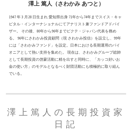
澤上 篤人（さわかみ あつと）
1947 年 3 月28 日生まれ 愛知県出身 71年から74年までスイス・キャ
ピタル・インターナショナルにてアナリスト兼ファンドアドバイ
ザー。 その後、80年から96年までピクテ・ジャパン代表を務め
る。 96年にさわかみ投資顧問（現 さわかみ投信）を設立し、99年
には「さわかみファンド」を設定。日本における長期運用のパイ
オニアとして熱い支持を集めた。 現在は、さわかみグループ総帥
として長期投資の啓蒙活動に精を出すと同時に、「カッコ好いお
金の使い方」のモデルとなるべく財団活動にも積極的に取り組ん
でいる。
澤上篤人の長期投資家
日記