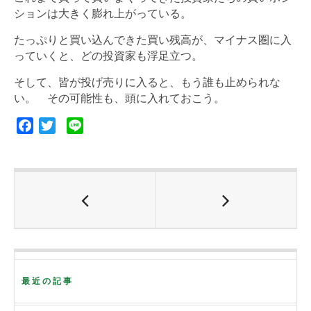
ションは大きく膨れ上がっている。
たっぷりと買い込んできた買い残高が、マイナス圏に入
っていくと、どの投資家も浮足立つ。
そして、皆が投げ売りに入ると、もう誰も止められな
い。 その可能性も、頭に入れておこう。
F
T
L
a
w
i
c
i
n
e
t
e
b
t
o
e
o
r
k
最近の記事