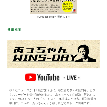
※Amazon.co.jpへ遷移します
番組概要
様々なニュースが日々飛び交う現代。巷にある多くの疑問を、ビジ
ネスリーダーを長年務めた澤上の「あっちゃん」が解決（解説）し
ます。MCはもう一人の「あっちゃん」奥井淳志が担当。原則毎週水
曜日に、二人の「あっちゃん」が繰り広げる生トーク番組です。