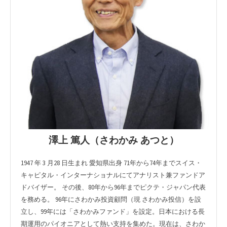
澤上 篤人（さわかみ あつと）
1947 年 3 月28 日生まれ 愛知県出身 71年から74年までスイス・
キャピタル・インターナショナルにてアナリスト兼ファンドア
ドバイザー。 その後、80年から96年までピクテ・ジャパン代表
を務める。 96年にさわかみ投資顧問（現 さわかみ投信）を設
立し、99年には「さわかみファンド」を設定。日本における長
期運用のパイオニアとして熱い支持を集めた。現在は、さわか