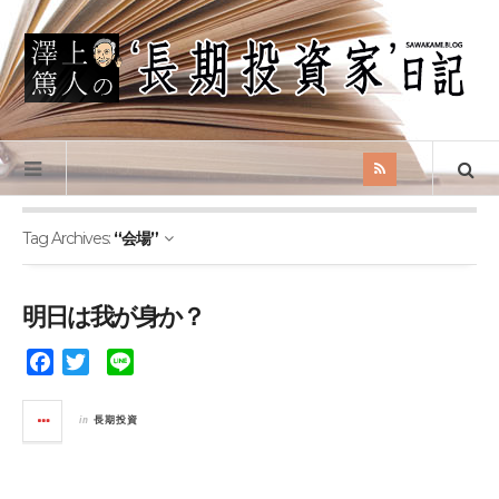
Tag Archives:
“会場”
明日は我が身か？
F
T
L
a
w
i
c
i
n
in
長期投資
e
t
e
b
t
o
e