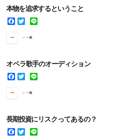
o
e
本物を追求するということ
o
r
k
F
T
L
a
w
i
c
i
n
in
一般
e
t
e
b
t
o
e
オペラ歌手のオーディション
o
r
k
F
T
L
a
w
i
c
i
n
in
一般
e
t
e
b
t
o
e
長期投資にリスクってあるの？
o
r
k
F
T
L
a
w
i