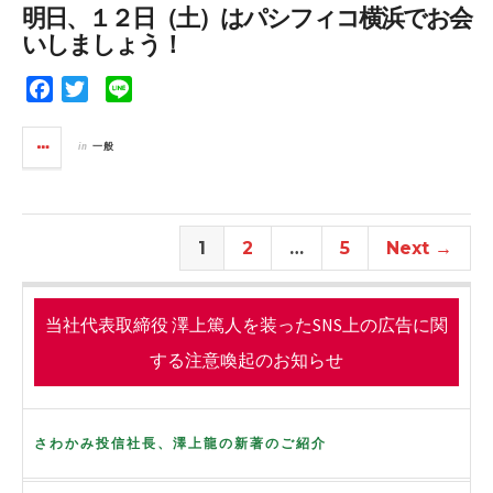
o
e
明日、１２日（土）はパシフィコ横浜でお会
o
r
いしましょう！
k
F
T
L
a
w
i
c
i
n
in
一般
e
t
e
b
t
o
e
o
r
1
2
…
5
Next →
k
当社代表取締役 澤上篤人を装ったSNS上の広告に関
する注意喚起のお知らせ
さわかみ投信社長、澤上龍の新著のご紹介