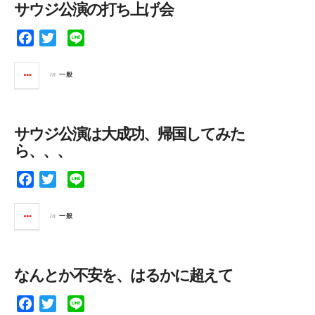
サウジ公演の打ち上げ会
o
r
k
F
T
L
a
w
i
c
i
n
in
一般
e
t
e
b
t
o
e
サウジ公演は大成功、帰国してみた
o
r
ら、、、
k
F
T
L
a
w
i
c
i
n
in
一般
e
t
e
b
t
o
e
なんとか不安を、はるかに超えて
o
r
k
F
T
L