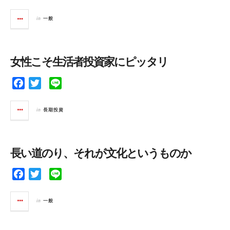
a
w
i
c
i
n
in
一般
e
t
e
b
t
o
e
女性こそ生活者投資家にピッタリ
o
r
k
F
T
L
a
w
i
c
i
n
in
長期投資
e
t
e
b
t
o
e
長い道のり、それが文化というものか
o
r
k
F
T
L
a
w
i
c
i
n
in
一般
e
t
e
b
t