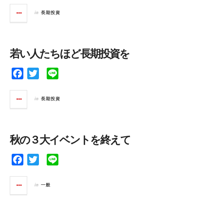
c
i
n
in
長期投資
e
t
e
b
t
o
e
若い人たちほど長期投資を
o
r
k
F
T
L
a
w
i
c
i
n
in
長期投資
e
t
e
b
t
o
e
秋の３大イベントを終えて
o
r
k
F
T
L
a
w
i
c
i
n
in
一般
e
t
e
b
t