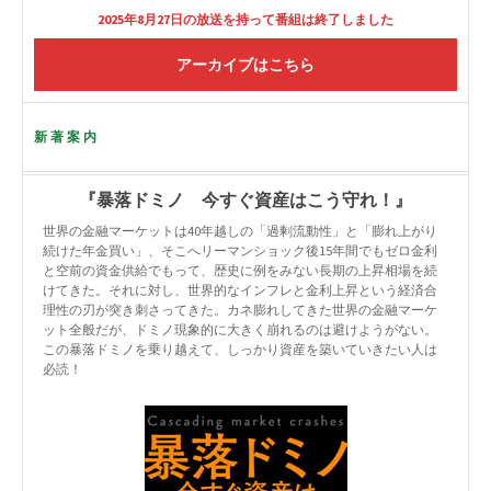
2025年8月27日の放送を持って番組は終了しました
アーカイブはこちら
新著案内
『暴落ドミノ 今すぐ資産はこう守れ！』
世界の金融マーケットは40年越しの「過剰流動性」と「膨れ上がり
続けた年金買い」、そこへリーマンショック後15年間でもゼロ金利
と空前の資金供給でもって、歴史に例をみない長期の上昇相場を続
けてきた。それに対し、世界的なインフレと金利上昇という経済合
理性の刃が突き刺さってきた。カネ膨れしてきた世界の金融マーケ
ット全般だが、ドミノ現象的に大きく崩れるのは避けようがない。
この暴落ドミノを乗り越えて、しっかり資産を築いていきたい人は
必読！