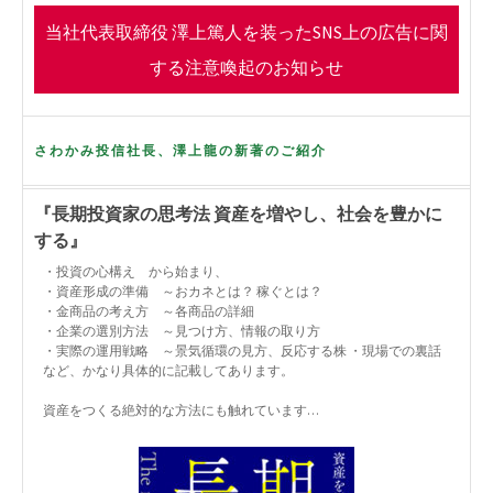
o
r
当社代表取締役 澤上篤人を装ったSNS上の広告に関
k
する注意喚起のお知らせ
さわかみ投信社長、澤上龍の新著のご紹介
『長期投資家の思考法 資産を増やし、社会を豊かに
する』
・投資の心構え から始まり、
・資産形成の準備 ～おカネとは？ 稼ぐとは？
・金商品の考え方 ～各商品の詳細
・企業の選別方法 ～見つけ方、情報の取り方
・実際の運用戦略 ～景気循環の見方、反応する株 ・現場での裏話
など、かなり具体的に記載してあります。
資産をつくる絶対的な方法にも触れています…