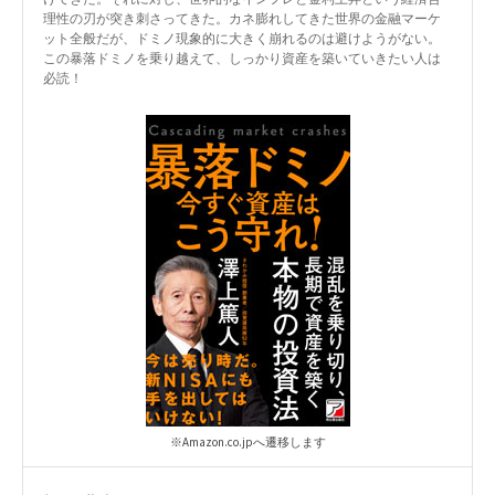
理性の刃が突き刺さってきた。カネ膨れしてきた世界の金融マーケ
ット全般だが、ドミノ現象的に大きく崩れるのは避けようがない。
この暴落ドミノを乗り越えて、しっかり資産を築いていきたい人は
必読！
※Amazon.co.jpへ遷移します