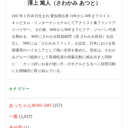
澤上 篤人（さわかみ あつと）
1947 年 3 月28 日生まれ 愛知県出身 71年から74年までスイス・
キャピタル・インターナショナルにてアナリスト兼ファンドア
ドバイザー。 その後、80年から96年までピクテ・ジャパン代表
を務める。 96年にさわかみ投資顧問（現 さわかみ投信）を設
立し、99年には「さわかみファンド」を設定。日本における長
期運用のパイオニアとして熱い支持を集めた。現在は、さわか
みグループ総帥として長期投資の啓蒙活動に精を出すと同時
に、「カッコ好いお金の使い方」のモデルとなるべく財団活動
にも積極的に取り組んでいる。
カテゴリー
あっちゃんWINS-DAY
(157)
一般
(1,037)
未分類
(1)