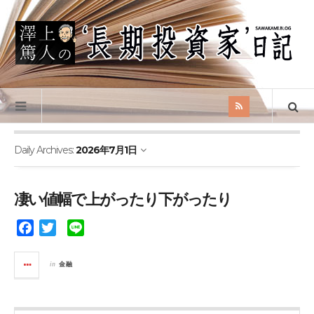
Daily Archives:
2026年7月1日
凄い値幅で上がったり下がったり
F
T
L
a
w
i
c
i
n
in
金融
e
t
e
b
t
o
e