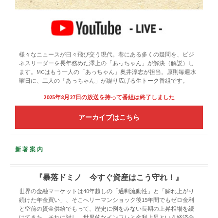
様々なニュースが日々飛び交う現代。巷にある多くの疑問を、ビジ
ネスリーダーを長年務めた澤上の「あっちゃん」が解決（解説）し
ます。MCはもう一人の「あっちゃん」奥井淳志が担当。原則毎週水
曜日に、二人の「あっちゃん」が繰り広げる生トーク番組です。
2025年8月27日の放送を持って番組は終了しました
アーカイブはこちら
新著案内
『暴落ドミノ 今すぐ資産はこう守れ！』
世界の金融マーケットは40年越しの「過剰流動性」と「膨れ上がり
続けた年金買い」、そこへリーマンショック後15年間でもゼロ金利
と空前の資金供給でもって、歴史に例をみない長期の上昇相場を続
けてきた。それに対し、世界的なインフレと金利上昇という経済合