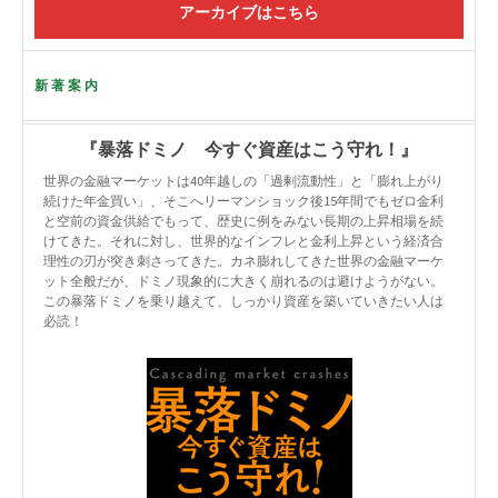
アーカイブはこちら
新著案内
『暴落ドミノ 今すぐ資産はこう守れ！』
世界の金融マーケットは40年越しの「過剰流動性」と「膨れ上がり
続けた年金買い」、そこへリーマンショック後15年間でもゼロ金利
と空前の資金供給でもって、歴史に例をみない長期の上昇相場を続
けてきた。それに対し、世界的なインフレと金利上昇という経済合
理性の刃が突き刺さってきた。カネ膨れしてきた世界の金融マーケ
ット全般だが、ドミノ現象的に大きく崩れるのは避けようがない。
この暴落ドミノを乗り越えて、しっかり資産を築いていきたい人は
必読！