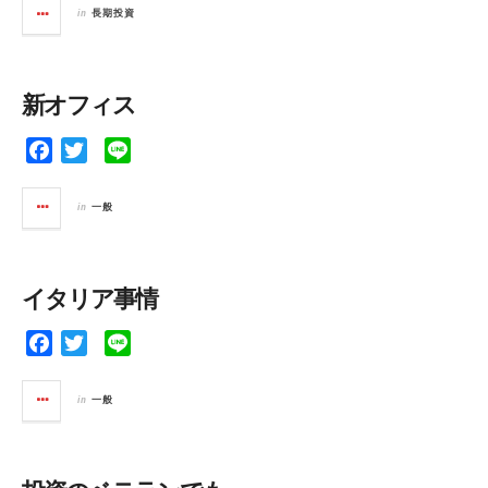
c
i
n
in
長期投資
e
t
e
b
t
o
e
新オフィス
o
r
k
F
T
L
a
w
i
c
i
n
in
一般
e
t
e
b
t
o
e
イタリア事情
o
r
k
F
T
L
a
w
i
c
i
n
in
一般
e
t
e
b
t
o
e