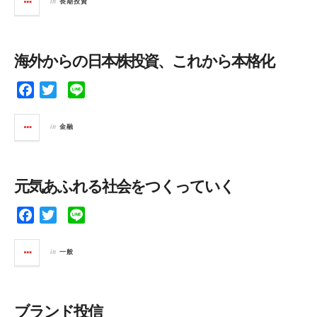
in
長期投資
e
t
e
b
t
o
e
海外からの日本株投資、これから本格化
o
r
k
F
T
L
a
w
i
c
i
n
in
金融
e
t
e
b
t
o
e
元気あふれる社会をつくっていく
o
r
k
F
T
L
a
w
i
c
i
n
in
一般
e
t
e
b
t
o
e
ブランド投信