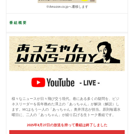
※Amazon.co.jpへ遷移します
番組概要
様々なニュースが日々飛び交う現代。巷にある多くの疑問を、ビジ
ネスリーダーを長年務めた澤上の「あっちゃん」が解決（解説）し
ます。MCはもう一人の「あっちゃん」奥井淳志が担当。原則毎週水
曜日に、二人の「あっちゃん」が繰り広げる生トーク番組です。
2025年8月27日の放送を持って番組は終了しました