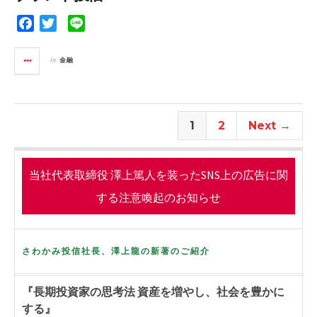
o
r
k
F
T
L
a
w
i
c
i
n
in
金融
e
t
e
b
t
o
e
o
r
1
2
Next →
k
当社代表取締役 澤上篤人を装ったSNS上の広告に関
する注意喚起のお知らせ
さわかみ投信社長、澤上龍の新著のご紹介
『長期投資家の思考法 資産を増やし、社会を豊かに
する』