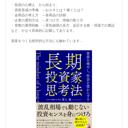
・投資の心構え から始まり、
・資産形成の準備 ～おカネとは？ 稼ぐとは？
・金商品の考え方 ～各商品の詳細
・企業の選別方法 ～見つけ方、情報の取り方
・実際の運用戦略 ～景気循環の見方、反応する株 ・現場での裏話
など、かなり具体的に記載してあります。
資産をつくる絶対的な方法にも触れています…