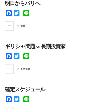
明日からパリへ
o
r
k
F
T
L
a
w
i
c
i
n
in
金融
e
t
e
b
t
o
e
ギリシャ問題 vs 長期投資家
o
r
k
F
T
L
a
w
i
c
i
n
in
長期投資
e
t
e
b
t
o
e
確定スケジュール
o
r
k
F
T
L
a
w
i