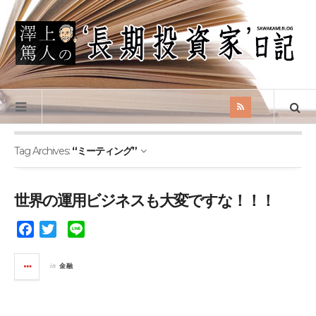
Tag Archives:
“ミーティング”
世界の運用ビジネスも大変ですな！！！
F
T
L
a
w
i
c
i
n
in
金融
e
t
e
b
t
o
e