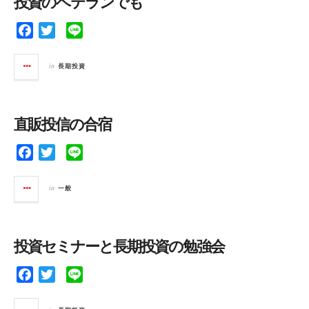
投資のベテランでも
o
r
k
F
T
L
a
w
i
c
i
n
in
長期投資
e
t
e
b
t
o
e
直販投信の合宿
o
r
k
F
T
L
a
w
i
c
i
n
in
一般
e
t
e
b
t
o
e
投資セミナーと長期投資の勉強会
o
r
k
F
T
L
a
w
i
c
i
n