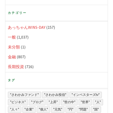
カテゴリー
あっちゃんWINS-DAY
(157)
一般
(1,037)
未分類
(1)
金融
(807)
長期投資
(716)
タグ
"さわかみファンド"
"さわかみ投信"
"インベスターズtv"
"ビジネス"
"ブログ"
"上昇"
"世の中"
"世界"
"人"
"人々"
"企業"
"個人"
"元気"
"円"
"問題"
"国"