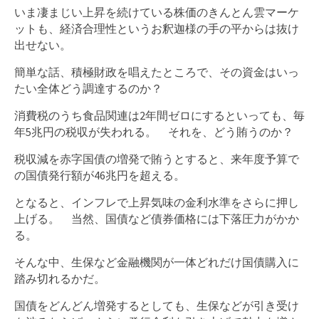
いま凄まじい上昇を続けている株価のきんとん雲マーケ
ットも、経済合理性というお釈迦様の手の平からは抜け
出せない。
簡単な話、積極財政を唱えたところで、その資金はいっ
たい全体どう調達するのか？
消費税のうち食品関連は2年間ゼロにするといっても、毎
年5兆円の税収が失われる。 それを、どう賄うのか？
税収減を赤字国債の増発で賄うとすると、来年度予算で
の国債発行額が46兆円を超える。
となると、インフレで上昇気味の金利水準をさらに押し
上げる。 当然、国債など債券価格には下落圧力がかか
る。
そんな中、生保など金融機関が一体どれだけ国債購入に
踏み切れるかだ。
国債をどんどん増発するとしても、生保などが引き受け