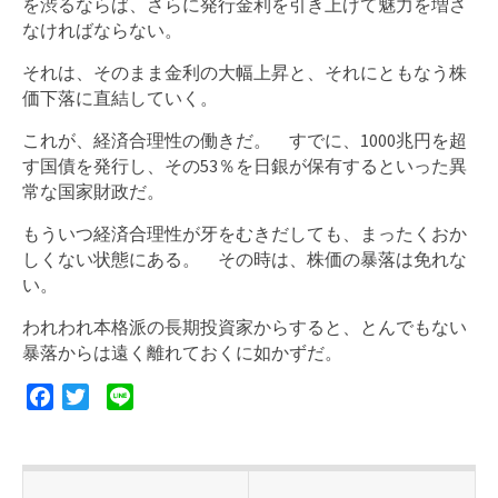
を渋るならば、さらに発行金利を引き上げて魅力を増さ
なければならない。
それは、そのまま金利の大幅上昇と、それにともなう株
価下落に直結していく。
これが、経済合理性の働きだ。 すでに、1000兆円を超
す国債を発行し、その53％を日銀が保有するといった異
常な国家財政だ。
もういつ経済合理性が牙をむきだしても、まったくおか
しくない状態にある。 その時は、株価の暴落は免れな
い。
われわれ本格派の長期投資家からすると、とんでもない
暴落からは遠く離れておくに如かずだ。
F
T
L
a
w
i
c
i
n
e
t
e