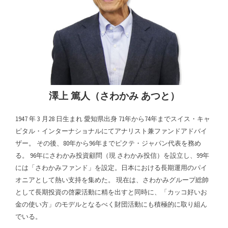
澤上 篤人（さわかみ あつと）
1947 年 3 月28 日生まれ 愛知県出身 71年から74年までスイス・キャ
ピタル・インターナショナルにてアナリスト兼ファンドアドバイ
ザー。 その後、80年から96年までピクテ・ジャパン代表を務め
る。 96年にさわかみ投資顧問（現 さわかみ投信）を設立し、99年
には「さわかみファンド」を設定。日本における長期運用のパイ
オニアとして熱い支持を集めた。 現在は、さわかみグループ総帥
として長期投資の啓蒙活動に精を出すと同時に、「カッコ好いお
金の使い方」のモデルとなるべく財団活動にも積極的に取り組ん
でいる。