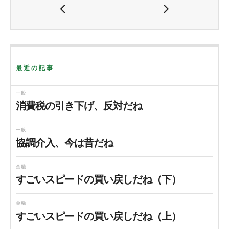
b
t
o
e
o
r
k
最近の記事
一般
消費税の引き下げ、反対だね
一般
協調介入、今は昔だね
金融
すごいスピードの買い戻しだね（下）
金融
すごいスピードの買い戻しだね（上）