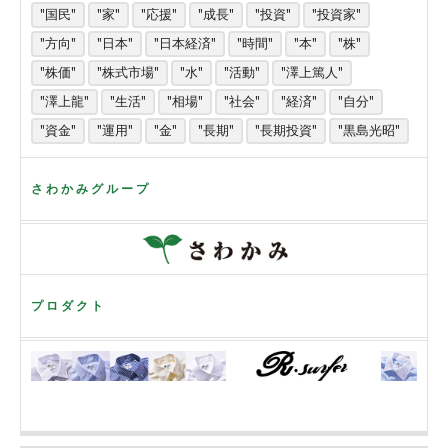
"国民"
"家"
"応援"
"成長"
"投資"
"投資家"
"方向"
"日本"
"日本経済"
"時間"
"本"
"株"
"株価"
"株式市場"
"水"
"活動"
"澤上篤人"
"澤上龍"
"生活"
"相場"
"社会"
"経済"
"自分"
"資金"
"運用"
"金"
"長期"
"長期投資"
"黒島光昭"
さわかみグループ
プロダクト