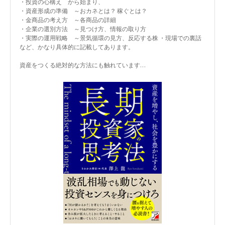
・投資の心構え から始まり、
・資産形成の準備 ～おカネとは？ 稼ぐとは？
・金商品の考え方 ～各商品の詳細
・企業の選別方法 ～見つけ方、情報の取り方
・実際の運用戦略 ～景気循環の見方、反応する株 ・現場での裏話
など、かなり具体的に記載してあります。
資産をつくる絶対的な方法にも触れています…