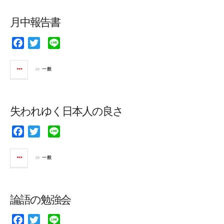
b
t
o
e
月中報告書
o
r
k
F
T
L
a
w
i
c
i
n
in
一般
e
t
e
b
t
o
e
失われゆく日本人の良さ
o
r
k
F
T
L
a
w
i
c
i
n
in
一般
e
t
e
b
t
o
e
論語の勉強会
o
r
k
F
T
L