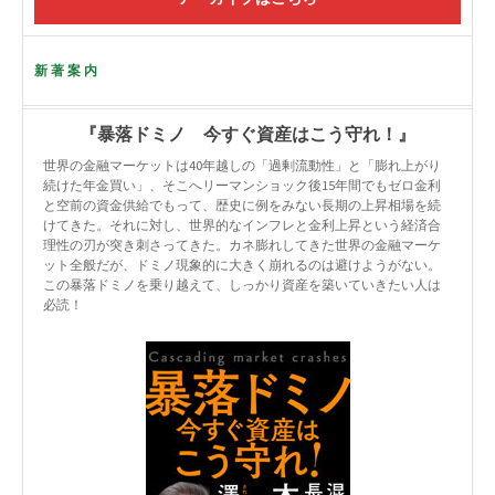
新著案内
『暴落ドミノ 今すぐ資産はこう守れ！』
世界の金融マーケットは40年越しの「過剰流動性」と「膨れ上がり
続けた年金買い」、そこへリーマンショック後15年間でもゼロ金利
と空前の資金供給でもって、歴史に例をみない長期の上昇相場を続
けてきた。それに対し、世界的なインフレと金利上昇という経済合
理性の刃が突き刺さってきた。カネ膨れしてきた世界の金融マーケ
ット全般だが、ドミノ現象的に大きく崩れるのは避けようがない。
この暴落ドミノを乗り越えて、しっかり資産を築いていきたい人は
必読！