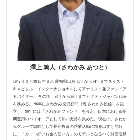
澤上 篤人（さわかみ あつと）
1947 年 3 月28 日生まれ 愛知県出身 71年から74年までスイス・
キャピタル・インターナショナルにてアナリスト兼ファンドア
ドバイザー。 その後、80年から96年までピクテ・ジャパン代表
を務める。 96年にさわかみ投資顧問（現 さわかみ投信）を設
立し、99年には「さわかみファンド」を設定。日本における長
期運用のパイオニアとして熱い支持を集めた。現在は、さわか
みグループ総帥として長期投資の啓蒙活動に精を出すと同時
に、「カッコ好いお金の使い方」のモデルとなるべく財団活動