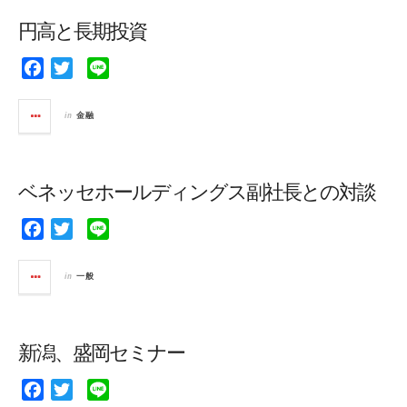
o
e
円高と長期投資
o
r
k
F
T
L
a
w
i
c
i
n
in
金融
e
t
e
b
t
o
e
ベネッセホールディングス副社長との対談
o
r
k
F
T
L
a
w
i
c
i
n
in
一般
e
t
e
b
t
o
e
新潟、盛岡セミナー
o
r
k
F
T
L