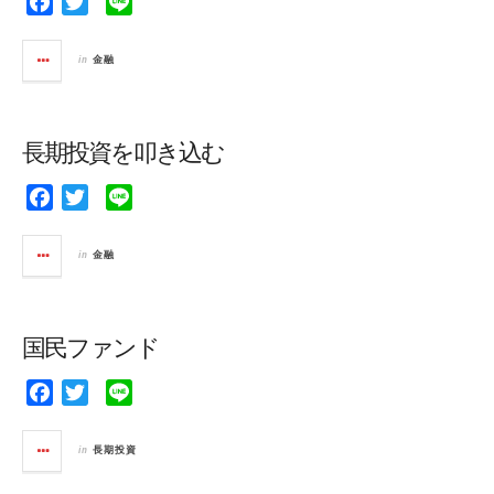
F
T
L
a
w
i
c
i
n
in
金融
e
t
e
b
t
o
e
長期投資を叩き込む
o
r
k
F
T
L
a
w
i
c
i
n
in
金融
e
t
e
b
t
o
e
国民ファンド
o
r
k
F
T
L
a
w
i
c
i
n
in
長期投資
e
t
e