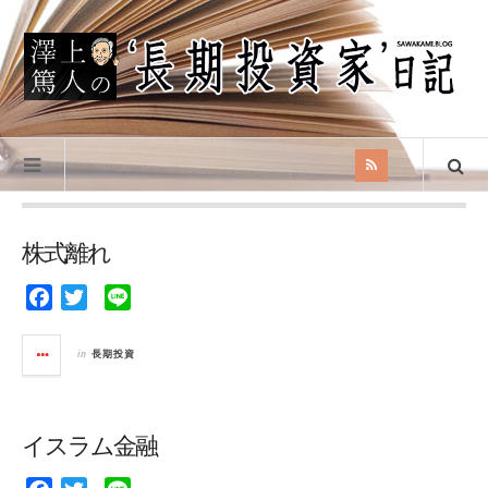
株式離れ
F
T
L
a
w
i
c
i
n
in
長期投資
e
t
e
b
t
o
e
イスラム金融
o
r
k