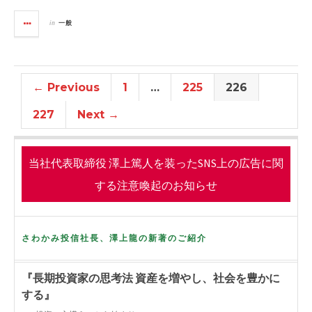
a
w
i
c
i
n
in
一般
e
t
e
b
t
o
e
o
r
← Previous
1
…
225
226
k
227
Next →
当社代表取締役 澤上篤人を装ったSNS上の広告に関
する注意喚起のお知らせ
さわかみ投信社長、澤上龍の新著のご紹介
『長期投資家の思考法 資産を増やし、社会を豊かに
する』