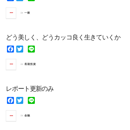
a
w
i
c
i
n
in
一般
e
t
e
b
t
o
e
どう美しく、どうカッコ良く生きていくか
o
r
k
F
T
L
a
w
i
c
i
n
in
長期投資
e
t
e
b
t
o
e
レポート更新のみ
o
r
k
F
T
L
a
w
i
c
i
n
in
金融
e
t
e
b
t