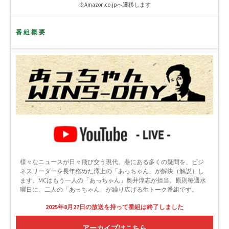
※Amazon.co.jpへ遷移します
番組概要
様々なニュースが日々飛び交う現代。巷にある多くの疑問を、ビジ
ネスリーダーを長年務めた澤上の「あっちゃん」が解決（解説）し
ます。MCはもう一人の「あっちゃん」奥井淳志が担当。原則毎週水
曜日に、二人の「あっちゃん」が繰り広げる生トーク番組です。
2025年8月27日の放送を持って番組は終了しました
アーカイブはこちら