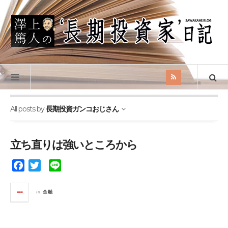
All posts by
長期投資ガンコおじさん
立ち直りは強いところから
F
T
L
a
w
i
c
i
n
in
金融
e
t
e
b
t
o
e