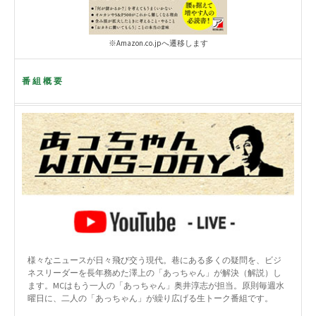
※Amazon.co.jpへ遷移します
番組概要
様々なニュースが日々飛び交う現代。巷にある多くの疑問を、ビジ
ネスリーダーを長年務めた澤上の「あっちゃん」が解決（解説）し
ます。MCはもう一人の「あっちゃん」奥井淳志が担当。原則毎週水
曜日に、二人の「あっちゃん」が繰り広げる生トーク番組です。