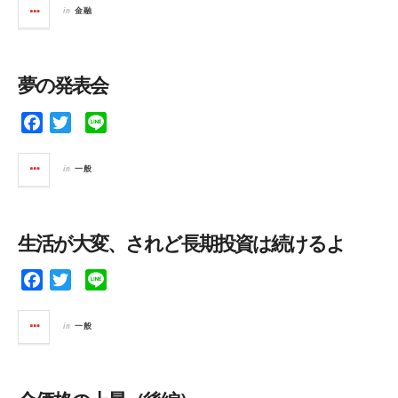
c
i
n
in
金融
e
t
e
b
t
o
e
夢の発表会
o
r
k
F
T
L
a
w
i
c
i
n
in
一般
e
t
e
b
t
o
e
生活が大変、されど長期投資は続けるよ
o
r
k
F
T
L
a
w
i
c
i
n
in
一般
e
t
e
b
t
o
e