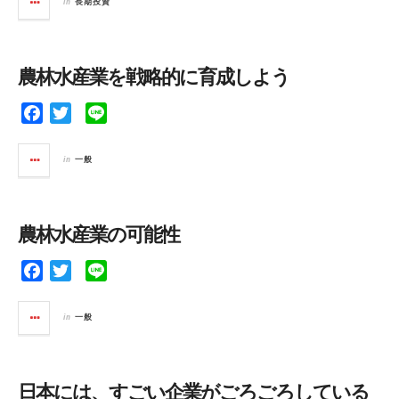
in
長期投資
e
t
e
b
t
o
e
農林水産業を戦略的に育成しよう
o
r
k
F
T
L
a
w
i
c
i
n
in
一般
e
t
e
b
t
o
e
農林水産業の可能性
o
r
k
F
T
L
a
w
i
c
i
n
in
一般
e
t
e
b
t
o
e
日本には、すごい企業がごろごろしている