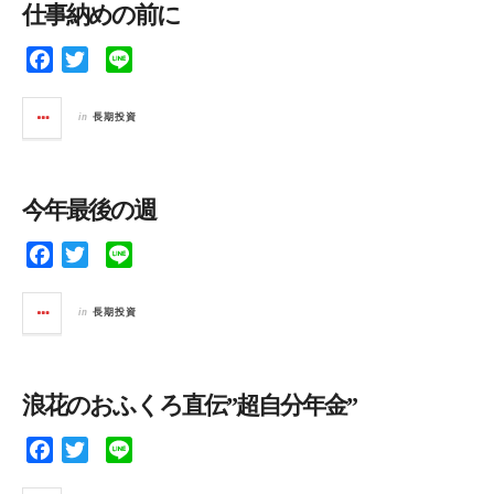
仕事納めの前に
o
r
k
F
T
L
a
w
i
c
i
n
in
長期投資
e
t
e
b
t
o
e
今年最後の週
o
r
k
F
T
L
a
w
i
c
i
n
in
長期投資
e
t
e
b
t
o
e
浪花のおふくろ直伝”超自分年金”
o
r
k
F
T
L
a
w
i