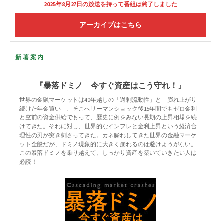
2025年8月27日の放送を持って番組は終了しました
アーカイブはこちら
新著案内
『暴落ドミノ 今すぐ資産はこう守れ！』
世界の金融マーケットは40年越しの「過剰流動性」と「膨れ上がり
続けた年金買い」、そこへリーマンショック後15年間でもゼロ金利
と空前の資金供給でもって、歴史に例をみない長期の上昇相場を続
けてきた。それに対し、世界的なインフレと金利上昇という経済合
理性の刃が突き刺さってきた。カネ膨れしてきた世界の金融マーケ
ット全般だが、ドミノ現象的に大きく崩れるのは避けようがない。
この暴落ドミノを乗り越えて、しっかり資産を築いていきたい人は
必読！