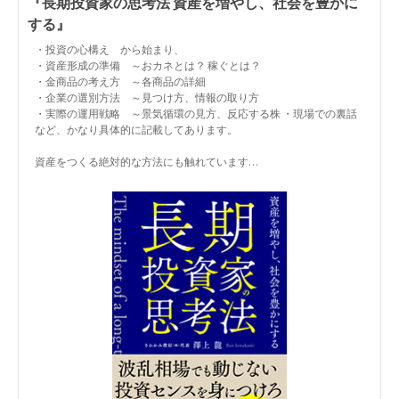
『長期投資家の思考法 資産を増やし、社会を豊かに
する』
・投資の心構え から始まり、
・資産形成の準備 ～おカネとは？ 稼ぐとは？
・金商品の考え方 ～各商品の詳細
・企業の選別方法 ～見つけ方、情報の取り方
・実際の運用戦略 ～景気循環の見方、反応する株 ・現場での裏話
など、かなり具体的に記載してあります。
資産をつくる絶対的な方法にも触れています…