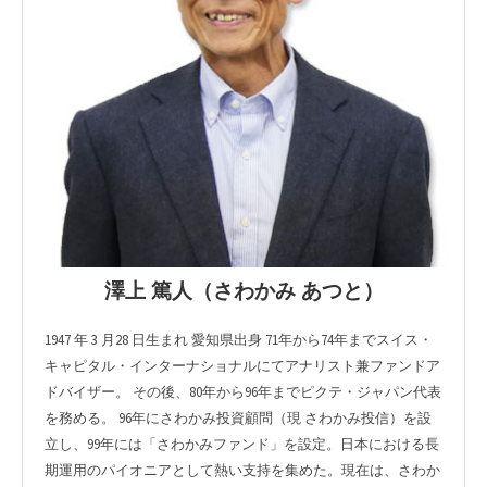
澤上 篤人（さわかみ あつと）
1947 年 3 月28 日生まれ 愛知県出身 71年から74年までスイス・
キャピタル・インターナショナルにてアナリスト兼ファンドア
ドバイザー。 その後、80年から96年までピクテ・ジャパン代表
を務める。 96年にさわかみ投資顧問（現 さわかみ投信）を設
立し、99年には「さわかみファンド」を設定。日本における長
期運用のパイオニアとして熱い支持を集めた。現在は、さわか