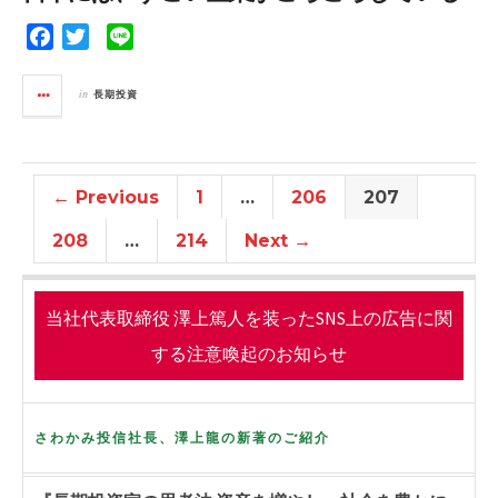
o
r
k
F
T
L
a
w
i
c
i
n
in
長期投資
e
t
e
b
t
o
e
o
r
← Previous
1
…
206
207
k
208
…
214
Next →
当社代表取締役 澤上篤人を装ったSNS上の広告に関
する注意喚起のお知らせ
さわかみ投信社長、澤上龍の新著のご紹介