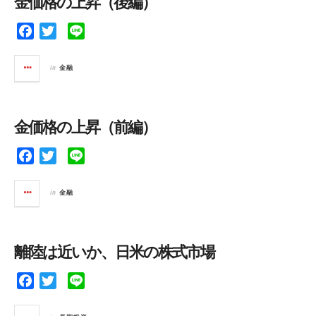
金価格の上昇（後編）
o
r
k
F
T
L
a
w
i
c
i
n
in
金融
e
t
e
b
t
o
e
金価格の上昇（前編）
o
r
k
F
T
L
a
w
i
c
i
n
in
金融
e
t
e
b
t
o
e
離陸は近いか、日米の株式市場
o
r
k
F
T
L
a
w
i
c
i
n