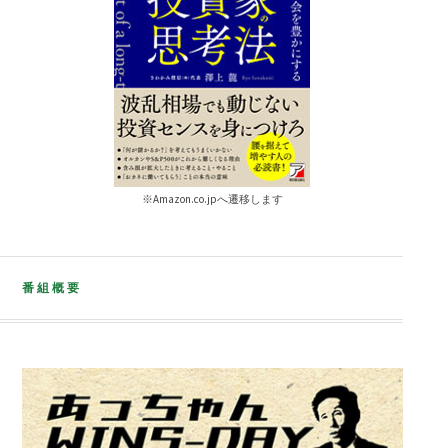
※Amazon.co.jpへ遷移します
番組概要