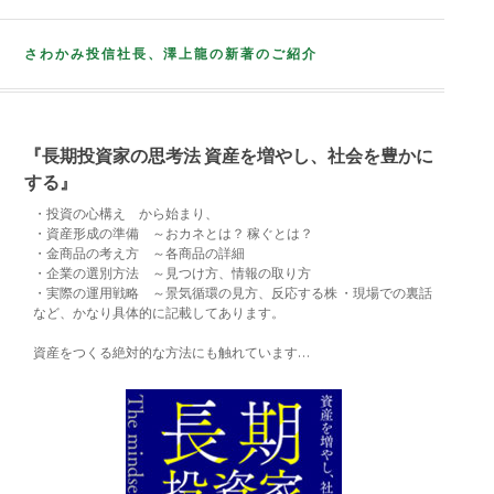
さわかみ投信社長、澤上龍の新著のご紹介
『長期投資家の思考法 資産を増やし、社会を豊かに
する』
・投資の心構え から始まり、
・資産形成の準備 ～おカネとは？ 稼ぐとは？
・金商品の考え方 ～各商品の詳細
・企業の選別方法 ～見つけ方、情報の取り方
・実際の運用戦略 ～景気循環の見方、反応する株 ・現場での裏話
など、かなり具体的に記載してあります。
資産をつくる絶対的な方法にも触れています…