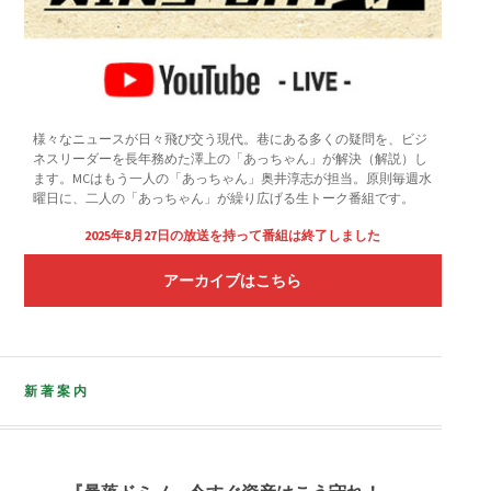
様々なニュースが日々飛び交う現代。巷にある多くの疑問を、ビジ
ネスリーダーを長年務めた澤上の「あっちゃん」が解決（解説）し
ます。MCはもう一人の「あっちゃん」奥井淳志が担当。原則毎週水
曜日に、二人の「あっちゃん」が繰り広げる生トーク番組です。
2025年8月27日の放送を持って番組は終了しました
アーカイブはこちら
新著案内