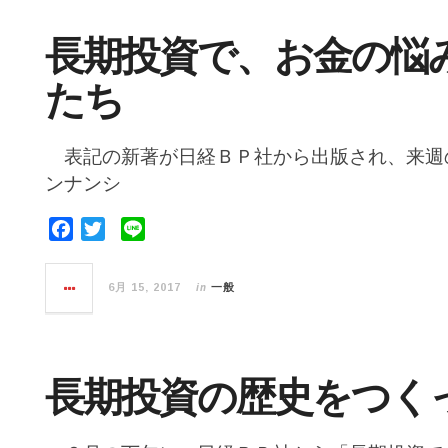
o
e
o
r
長期投資で、お金の悩
k
たち
表記の新著が日経ＢＰ社から出版され、来週
ンナンシ
F
T
L
a
w
i
c
i
n
in
6月 15, 2017
一般
e
t
e
b
t
o
e
o
r
長期投資の歴史をつく
k