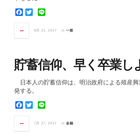
F
T
L
a
w
i
c
i
n
in
8月 21, 2017
一般
e
t
e
b
t
o
e
o
r
貯蓄信仰、早く卒業し
k
日本人の貯蓄信仰は、明治政府による殖産興
発する。
F
T
L
a
w
i
c
i
n
in
7月 27, 2017
金融
e
t
e
b
t