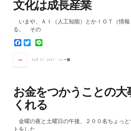
文化は成長産業
いまや、ＡＩ（人工知能）とかＩＯＴ（情報
る。 その
F
T
L
a
w
i
c
i
n
in
11月 07, 2017
一般
e
t
e
b
t
o
e
o
r
お金をつかうことの大
k
くれる
金曜の夜と土曜日の午後、２００名ちょっと
トをした