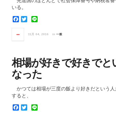
先進国のほとんどで社会保障番号や納税者番
いる。
F
T
L
a
w
i
c
i
n
in
11月 04, 2016
一般
e
t
e
b
t
o
e
o
r
相場が好きで好きでと
k
なった
かつては相場が三度の飯より好きだという人
すると、
F
T
L
a
w
i