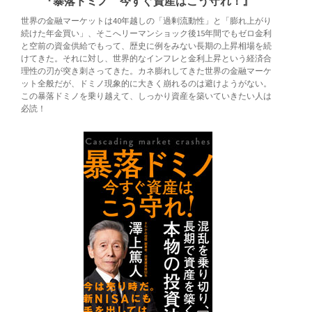
『暴落ドミノ 今すぐ資産はこう守れ！』
世界の金融マーケットは40年越しの「過剰流動性」と「膨れ上がり
続けた年金買い」、そこへリーマンショック後15年間でもゼロ金利
と空前の資金供給でもって、歴史に例をみない長期の上昇相場を続
けてきた。それに対し、世界的なインフレと金利上昇という経済合
理性の刃が突き刺さってきた。カネ膨れしてきた世界の金融マーケ
ット全般だが、ドミノ現象的に大きく崩れるのは避けようがない。
この暴落ドミノを乗り越えて、しっかり資産を築いていきたい人は
必読！