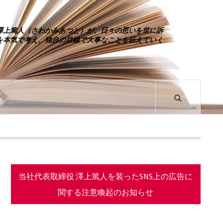
澤上篤人（さわかみあつと）が、日々の思いを世に訴
を本気で考え、独自の目線で大事なことを伝えていく
当社代表取締役 澤上篤人を装ったSNS上の広告に
関する注意喚起のお知らせ