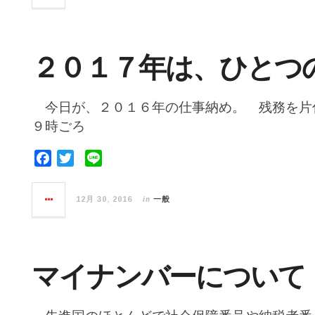
b
t
o
e
o
r
２０１７年は、ひとつ
k
今日が、２０１６年の仕事納め。 残務を片
９時ごろ
F
T
L
a
w
i
c
i
n
in
12月 30, 2016
一般
e
t
e
b
t
o
e
o
r
マイナンバーについて
k