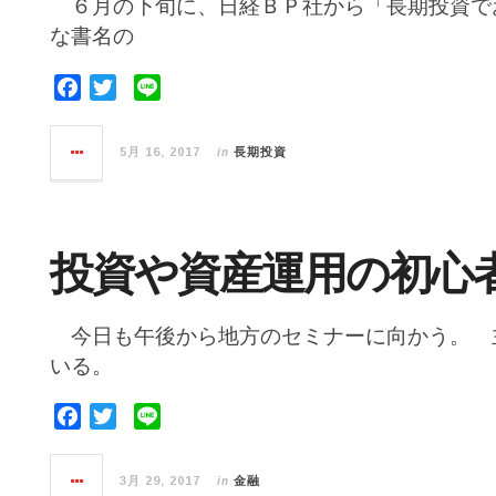
６月の下旬に、日経ＢＰ社から「長期投資で
な書名の
F
T
L
a
w
i
c
i
n
in
5月 16, 2017
長期投資
e
t
e
b
t
o
e
o
r
投資や資産運用の初心
k
今日も午後から地方のセミナーに向かう。 
いる。
F
T
L
a
w
i
c
i
n
in
3月 29, 2017
金融
e
t
e