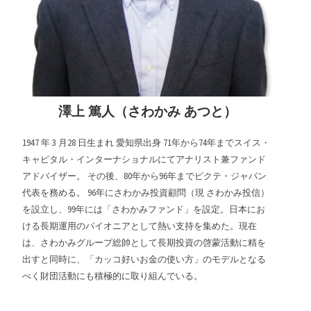
澤上 篤人（さわかみ あつと）
1947 年 3 月28 日生まれ 愛知県出身 71年から74年までスイス・
キャピタル・インターナショナルにてアナリスト兼ファンド
アドバイザー。 その後、80年から96年までピクテ・ジャパン
代表を務める。 96年にさわかみ投資顧問（現 さわかみ投信）
を設立し、99年には「さわかみファンド」を設定。日本にお
ける長期運用のパイオニアとして熱い支持を集めた。現在
は、さわかみグループ総帥として長期投資の啓蒙活動に精を
出すと同時に、「カッコ好いお金の使い方」のモデルとなる
べく財団活動にも積極的に取り組んでいる。