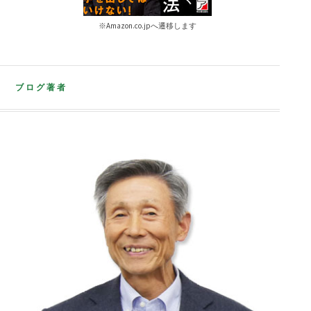
※Amazon.co.jpへ遷移します
ブログ著者