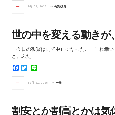
c
i
n
in
9月 02, 2016
長期投資
e
t
e
b
t
o
e
o
r
世の中を変える動きが
k
今日の視察は雨で中止になった。 これ幸い
と、ふた
F
T
L
a
w
i
c
i
n
in
12月 11, 2015
一般
e
t
e
b
t
o
e
o
r
割安とか割高とかは気
k