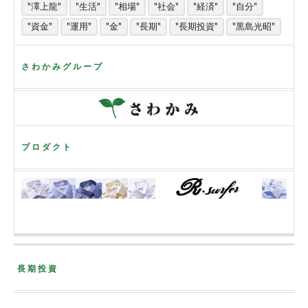
"澤上龍"
"生活"
"相場"
"社会"
"経済"
"自分"
"資金"
"運用"
"金"
"長期"
"長期投資"
"黒島光昭"
さわかみグループ
プロダクト
長期投資