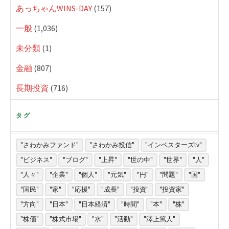
あっちゃんWINS-DAY
(157)
一般
(1,036)
未分類
(1)
金融
(807)
長期投資
(716)
タグ
"さわかみファンド"
"さわかみ投信"
"インベスターズtv"
"ビジネス"
"ブログ"
"上昇"
"世の中"
"世界"
"人"
"人々"
"企業"
"個人"
"元気"
"円"
"問題"
"国"
"国民"
"家"
"応援"
"成長"
"投資"
"投資家"
"方向"
"日本"
"日本経済"
"時間"
"本"
"株"
"株価"
"株式市場"
"水"
"活動"
"澤上篤人"