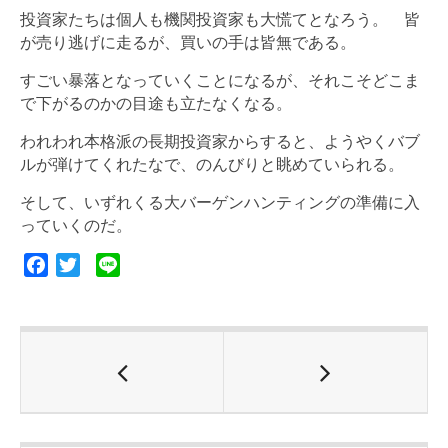
投資家たちは個人も機関投資家も大慌てとなろう。 皆
が売り逃げに走るが、買いの手は皆無である。
すごい暴落となっていくことになるが、それこそどこま
で下がるのかの目途も立たなくなる。
われわれ本格派の長期投資家からすると、ようやくバブ
ルが弾けてくれたなで、のんびりと眺めていられる。
そして、いずれくる大バーゲンハンティングの準備に入
っていくのだ。
F
T
L
a
w
i
c
i
n
e
t
e
b
t
o
e
o
r
k