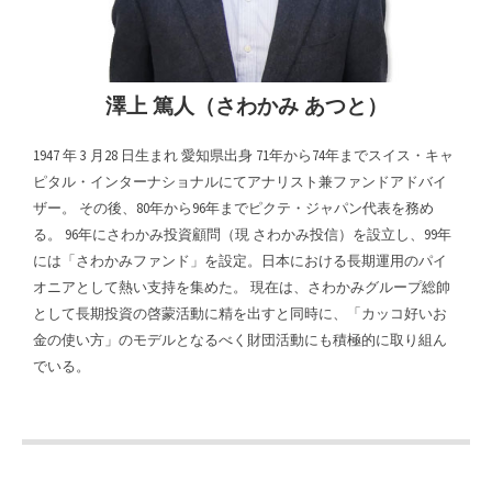
澤上 篤人（さわかみ あつと）
1947 年 3 月28 日生まれ 愛知県出身 71年から74年までスイス・キャ
ピタル・インターナショナルにてアナリスト兼ファンドアドバイ
ザー。 その後、80年から96年までピクテ・ジャパン代表を務め
る。 96年にさわかみ投資顧問（現 さわかみ投信）を設立し、99年
には「さわかみファンド」を設定。日本における長期運用のパイ
オニアとして熱い支持を集めた。 現在は、さわかみグループ総帥
として長期投資の啓蒙活動に精を出すと同時に、「カッコ好いお
金の使い方」のモデルとなるべく財団活動にも積極的に取り組ん
でいる。