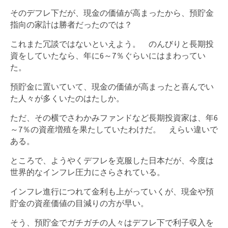
そのデフレ下だが、現金の価値が高まったから、預貯金
指向の家計は勝者だったのでは？
これまた冗談ではないといえよう。 のんびりと長期投
資をしていたなら、年に6～7％ぐらいにはまわってい
た。
預貯金に置いていて、現金の価値が高まったと喜んでい
た人々が多くいたのはたしか。
ただ、その横でさわかみファンドなど長期投資家は、年6
～7％の資産増殖を果たしていたわけだ。 えらい違いで
ある。
ところで、ようやくデフレを克服した日本だが、今度は
世界的なインフレ圧力にさらされている。
インフレ進行につれて金利も上がっていくが、現金や預
貯金の資産価値の目減りの方が早い。
そう、預貯金でガチガチの人々はデフレ下で利子収入を