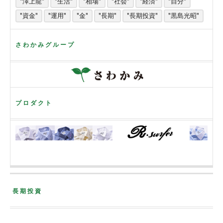
"澤上龍"
"生活"
"相場"
"社会"
"経済"
"自分"
"資金"
"運用"
"金"
"長期"
"長期投資"
"黒島光昭"
さわかみグループ
プロダクト
長期投資