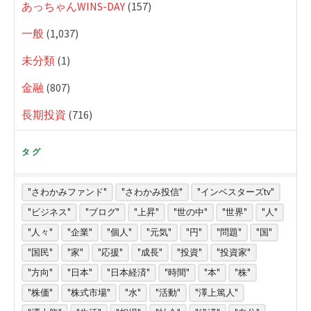
あっちゃんWINS-DAY
(157)
一般
(1,037)
未分類
(1)
金融
(807)
長期投資
(716)
タグ
"さわかみファンド"
"さわかみ投信"
"インベスターズtv"
"ビジネス"
"ブログ"
"上昇"
"世の中"
"世界"
"人"
"人々"
"企業"
"個人"
"元気"
"円"
"問題"
"国"
"国民"
"家"
"応援"
"成長"
"投資"
"投資家"
"方向"
"日本"
"日本経済"
"時間"
"本"
"株"
"株価"
"株式市場"
"水"
"活動"
"澤上篤人"