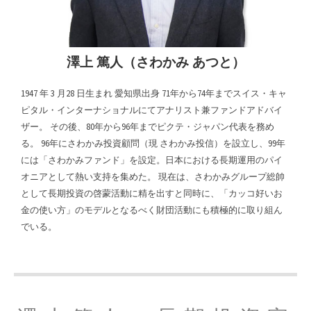
澤上 篤人（さわかみ あつと）
1947 年 3 月28 日生まれ 愛知県出身 71年から74年までスイス・キャ
ピタル・インターナショナルにてアナリスト兼ファンドアドバイ
ザー。 その後、80年から96年までピクテ・ジャパン代表を務め
る。 96年にさわかみ投資顧問（現 さわかみ投信）を設立し、99年
には「さわかみファンド」を設定。日本における長期運用のパイ
オニアとして熱い支持を集めた。 現在は、さわかみグループ総帥
として長期投資の啓蒙活動に精を出すと同時に、「カッコ好いお
金の使い方」のモデルとなるべく財団活動にも積極的に取り組ん
でいる。