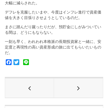
大幅に減らされた。
デフレを克服したいまや、今度はインフレ進行で資産価
値を大きく目張りさせようとしているのだ。
まさに踏んだり蹴ったりだが、預貯金にしがみついてい
る間は、どうにもならない。
一刻も早く、われわれ本格派の長期投資家と一緒に、安
定度と再現性の高い資産形成の旅に出てもらいたいもの
だ。
F
T
L
a
w
i
c
i
n
e
t
e
b
t
o
e
o
r
k