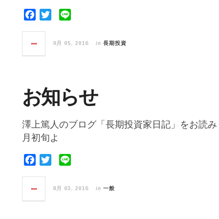
F
T
L
a
w
i
c
i
n
in
9月 05, 2016
長期投資
e
t
e
b
t
o
e
o
r
お知らせ
k
澤上篤人のブログ「長期投資家日記」をお読み
月初旬よ
F
T
L
a
w
i
c
i
n
in
8月 03, 2016
一般
e
t
e
b
t
o
e