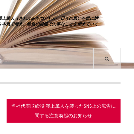
澤上篤人（さわかみあつと）が、日々の思いを世に訴
を本気で考え、独自の目線で大事なことを伝えていく
当社代表取締役 澤上篤人を装ったSNS上の広告に
関する注意喚起のお知らせ