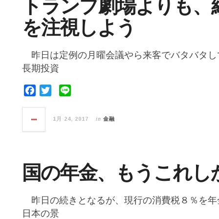
トランプ劇場よりも、
k
を注視しよう
昨日は定例の月曜会議やら来客でバタバタし
長期投資
F
T
L
a
w
i
c
i
n
in
1月 24, 2017
金融
e
t
e
b
t
o
e
o
r
国の年金、もうこれし
k
昨日の続きとなるが、現行の消費税８％を年
日本の景