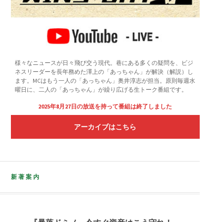
様々なニュースが日々飛び交う現代。巷にある多くの疑問を、ビジ
ネスリーダーを長年務めた澤上の「あっちゃん」が解決（解説）し
ます。MCはもう一人の「あっちゃん」奥井淳志が担当。原則毎週水
曜日に、二人の「あっちゃん」が繰り広げる生トーク番組です。
2025年8月27日の放送を持って番組は終了しました
アーカイブはこちら
新著案内