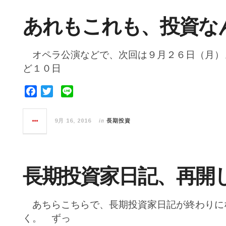
o
e
o
r
あれもこれも、投資な
k
オペラ公演などで、次回は９月２６日（月）
ど１０日
F
T
L
a
w
i
c
i
n
in
9月 16, 2016
長期投資
e
t
e
b
t
o
e
o
r
長期投資家日記、再開
k
あちらこちらで、長期投資家日記が終わりに
く。 ずっ