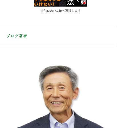
※Amazon.co.jpへ遷移します
ブログ著者