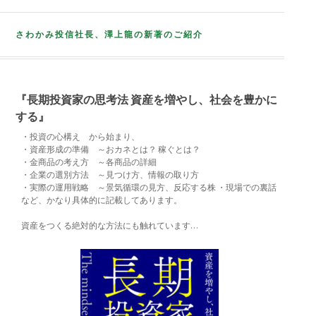
さわかみ投信社長、澤上龍の新著のご紹介
『長期投資家の思考法 資産を増やし、社会を豊かに
する』
・投資の心構え から始まり、
・資産形成の準備 ～おカネとは？ 稼ぐとは？
・金商品の考え方 ～各商品の詳細
・企業の選別方法 ～見つけ方、情報の取り方
・実際の運用戦略 ～景気循環の見方、反応する株 ・現場での裏話
など、かなり具体的に記載してあります。
資産をつくる絶対的な方法にも触れています…