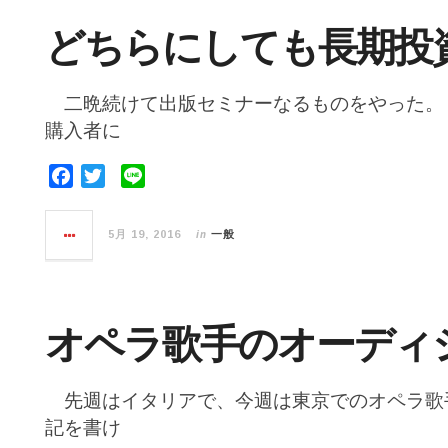
o
r
どちらにしても長期投
k
二晩続けて出版セミナーなるものをやった。
購入者に
F
T
L
a
w
i
c
i
n
in
5月 19, 2016
一般
e
t
e
b
t
o
e
o
r
オペラ歌手のオーディ
k
先週はイタリアで、今週は東京でのオペラ歌
記を書け