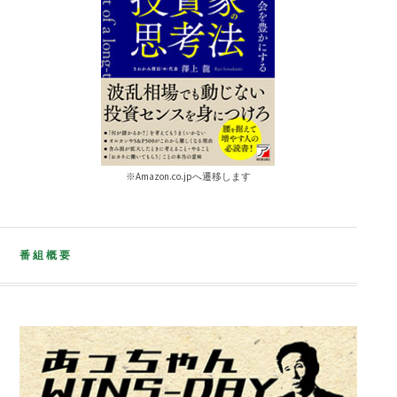
※Amazon.co.jpへ遷移します
番組概要