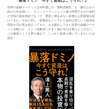
『暴落ドミノ 今すぐ資産はこう守れ！』
世界の金融マーケットは40年越しの「過剰流動性」と「膨れ上がり
続けた年金買い」、そこへリーマンショック後15年間でもゼロ金利
と空前の資金供給でもって、歴史に例をみない長期の上昇相場を続
けてきた。それに対し、世界的なインフレと金利上昇という経済合
理性の刃が突き刺さってきた。カネ膨れしてきた世界の金融マーケ
ット全般だが、ドミノ現象的に大きく崩れるのは避けようがない。
この暴落ドミノを乗り越えて、しっかり資産を築いていきたい人は
必読！