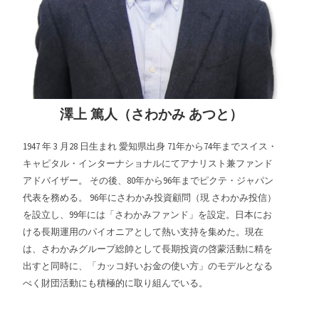
澤上 篤人（さわかみ あつと）
1947 年 3 月28 日生まれ 愛知県出身 71年から74年までスイス・
キャピタル・インターナショナルにてアナリスト兼ファンド
アドバイザー。 その後、80年から96年までピクテ・ジャパン
代表を務める。 96年にさわかみ投資顧問（現 さわかみ投信）
を設立し、99年には「さわかみファンド」を設定。日本にお
ける長期運用のパイオニアとして熱い支持を集めた。現在
は、さわかみグループ総帥として長期投資の啓蒙活動に精を
出すと同時に、「カッコ好いお金の使い方」のモデルとなる
べく財団活動にも積極的に取り組んでいる。