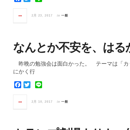
a
w
i
c
i
n
in
2月 23, 2017
一般
e
t
e
b
t
o
e
o
r
なんとか不安を、はる
k
昨晩の勉強会は面白かった。 テーマは「カ
にかく行
F
T
L
a
w
i
c
i
n
in
2月 10, 2017
一般
e
t
e
b
t
o
e
o
r