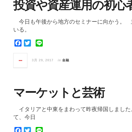
投資や資産運用の初心
今日も午後から地方のセミナーに向かう。 
いる。
F
T
L
a
w
i
c
i
n
in
3月 29, 2017
金融
e
t
e
b
t
o
e
o
r
マーケットと芸術
k
イタリアと中東をまわって昨夜帰国しました
て、今日
F
T
L