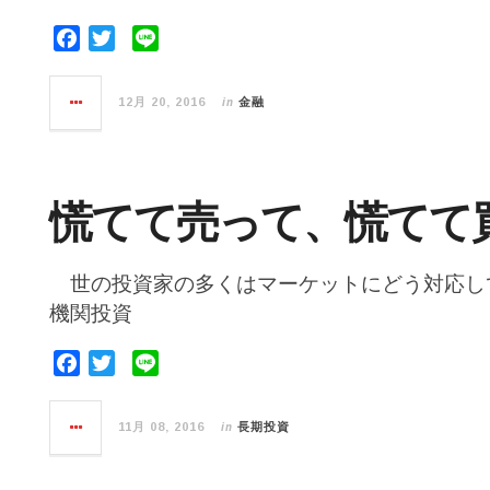
F
T
L
a
w
i
c
i
n
in
12月 20, 2016
金融
e
t
e
b
t
o
e
o
r
慌てて売って、慌てて
k
世の投資家の多くはマーケットにどう対応し
機関投資
F
T
L
a
w
i
c
i
n
in
11月 08, 2016
長期投資
e
t
e
b
t