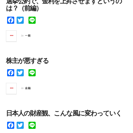
選挙公約で、金利を上昇させますというの
o
r
は？（前編）
k
F
T
L
a
w
i
c
i
n
in
一般
e
t
e
b
t
o
e
株主が悪すぎる
o
r
k
F
T
L
a
w
i
c
i
n
in
金融
e
t
e
b
t
o
e
日本人の財産観、こんな風に変わっていく
o
r
k
F
T
L
a
w
i