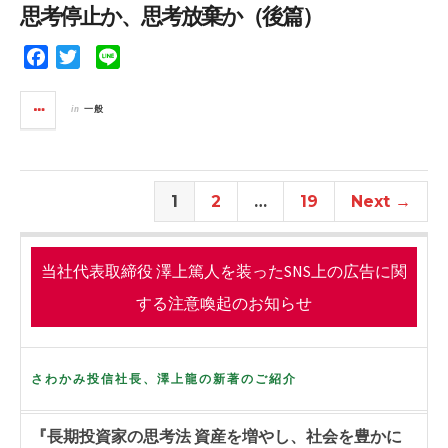
o
e
思考停止か、思考放棄か（後篇）
o
r
k
F
T
L
a
w
i
c
i
n
in
一般
e
t
e
b
t
o
e
o
r
1
2
…
19
Next →
k
当社代表取締役 澤上篤人を装ったSNS上の広告に関
する注意喚起のお知らせ
さわかみ投信社長、澤上龍の新著のご紹介
『長期投資家の思考法 資産を増やし、社会を豊かに