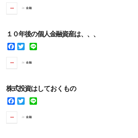
c
i
n
in
金融
e
t
e
b
t
o
e
１０年後の個人金融資産は、、、
o
r
k
F
T
L
a
w
i
c
i
n
in
金融
e
t
e
b
t
o
e
株式投資はしておくもの
o
r
k
F
T
L
a
w
i
c
i
n
in
金融
e
t
e
b
t