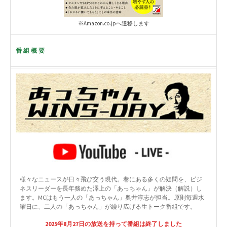
※Amazon.co.jpへ遷移します
番組概要
様々なニュースが日々飛び交う現代。巷にある多くの疑問を、ビジ
ネスリーダーを長年務めた澤上の「あっちゃん」が解決（解説）し
ます。MCはもう一人の「あっちゃん」奥井淳志が担当。原則毎週水
曜日に、二人の「あっちゃん」が繰り広げる生トーク番組です。
2025年8月27日の放送を持って番組は終了しました