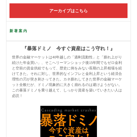
アーカイブはこちら
新著案内
『暴落ドミノ 今すぐ資産はこう守れ！』
世界の金融マーケットは40年越しの「過剰流動性」と「膨れ上がり
続けた年金買い」、そこへリーマンショック後15年間でもゼロ金利
と空前の資金供給でもって、歴史に例をみない長期の上昇相場を続
けてきた。それに対し、世界的なインフレと金利上昇という経済合
理性の刃が突き刺さってきた。カネ膨れしてきた世界の金融マーケ
ット全般だが、ドミノ現象的に大きく崩れるのは避けようがない。
この暴落ドミノを乗り越えて、しっかり資産を築いていきたい人は
必読！