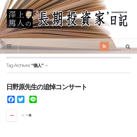
Tag Archives:
“個人”
日野原先生の追悼コンサート
F
T
L
a
w
i
c
i
n
in
一般
e
t
e
b
t
o
e