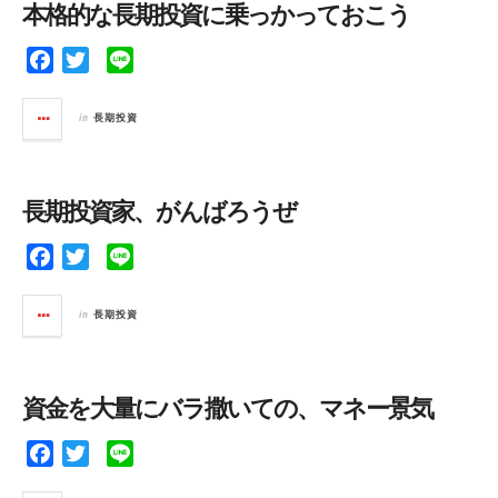
本格的な長期投資に乗っかっておこう
o
r
k
F
T
L
a
w
i
c
i
n
in
長期投資
e
t
e
b
t
o
e
長期投資家、がんばろうぜ
o
r
k
F
T
L
a
w
i
c
i
n
in
長期投資
e
t
e
b
t
o
e
資金を大量にバラ撒いての、マネー景気
o
r
k
F
T
L
a
w
i