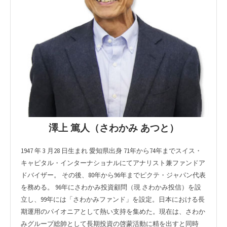
澤上 篤人（さわかみ あつと）
1947 年 3 月28 日生まれ 愛知県出身 71年から74年までスイス・
キャピタル・インターナショナルにてアナリスト兼ファンドア
ドバイザー。 その後、80年から96年までピクテ・ジャパン代表
を務める。 96年にさわかみ投資顧問（現 さわかみ投信）を設
立し、99年には「さわかみファンド」を設定。日本における長
期運用のパイオニアとして熱い支持を集めた。現在は、さわか
みグループ総帥として長期投資の啓蒙活動に精を出すと同時