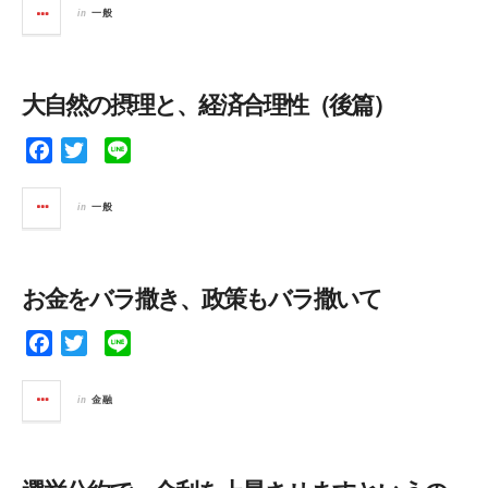
c
i
n
in
一般
e
t
e
b
t
o
e
大自然の摂理と、経済合理性（後篇）
o
r
k
F
T
L
a
w
i
c
i
n
in
一般
e
t
e
b
t
o
e
お金をバラ撒き、政策もバラ撒いて
o
r
k
F
T
L
a
w
i
c
i
n
in
金融
e
t
e
b
t
o
e