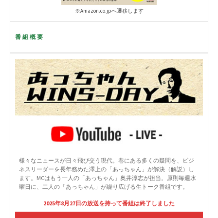
※Amazon.co.jpへ遷移します
番組概要
様々なニュースが日々飛び交う現代。巷にある多くの疑問を、ビジ
ネスリーダーを長年務めた澤上の「あっちゃん」が解決（解説）し
ます。MCはもう一人の「あっちゃん」奥井淳志が担当。原則毎週水
曜日に、二人の「あっちゃん」が繰り広げる生トーク番組です。
2025年8月27日の放送を持って番組は終了しました