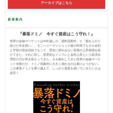
アーカイブはこちら
新著案内
『暴落ドミノ 今すぐ資産はこう守れ！』
世界の金融マーケットは40年越しの「過剰流動性」と「膨れ上がり
続けた年金買い」、そこへリーマンショック後15年間でもゼロ金利
と空前の資金供給でもって、歴史に例をみない長期の上昇相場を続
けてきた。それに対し、世界的なインフレと金利上昇という経済合
理性の刃が突き刺さってきた。カネ膨れしてきた世界の金融マーケ
ット全般だが、ドミノ現象的に大きく崩れるのは避けようがない。
この暴落ドミノを乗り越えて、しっかり資産を築いていきたい人は
必読！