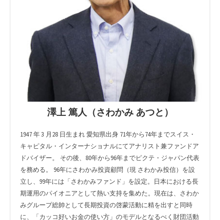
澤上 篤人（さわかみ あつと）
1947 年 3 月28 日生まれ 愛知県出身 71年から74年までスイス・
キャピタル・インターナショナルにてアナリスト兼ファンドア
ドバイザー。 その後、80年から96年までピクテ・ジャパン代表
を務める。 96年にさわかみ投資顧問（現 さわかみ投信）を設
立し、99年には「さわかみファンド」を設定。日本における長
期運用のパイオニアとして熱い支持を集めた。現在は、さわか
みグループ総帥として長期投資の啓蒙活動に精を出すと同時
に、「カッコ好いお金の使い方」のモデルとなるべく財団活動