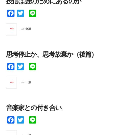
投信は誰のためにあるのか
o
r
k
F
T
L
a
w
i
c
i
n
in
金融
e
t
e
b
t
o
e
思考停止か、思考放棄か（後篇）
o
r
k
F
T
L
a
w
i
c
i
n
in
一般
e
t
e
b
t
o
e
音楽家との付き合い
o
r
k
F
T
L
a
w
i
c
i
n