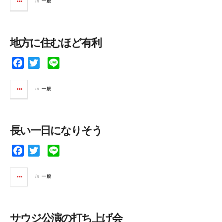
in
一般
e
t
e
b
t
o
e
地方に住むほど有利
o
r
k
F
T
L
a
w
i
c
i
n
in
一般
e
t
e
b
t
o
e
長い一日になりそう
o
r
k
F
T
L
a
w
i
c
i
n
in
一般
e
t
e
b
t
o
e
サウジ公演の打ち上げ会