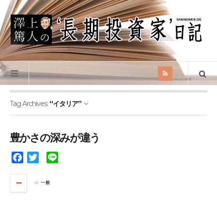
Tag Archives:
“イタリア”
豊かさの深みが違う
F
T
L
a
w
i
c
i
n
in
一般
e
t
e
b
t
o
e