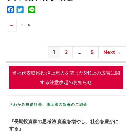
o
r
k
F
T
L
a
w
i
c
i
n
in
一般
e
t
e
b
t
o
e
o
r
1
2
…
5
Next →
k
当社代表取締役 澤上篤人を装ったSNS上の広告に関
する注意喚起のお知らせ
さわかみ投信社長、澤上龍の新著のご紹介
『長期投資家の思考法 資産を増やし、社会を豊かに
する』