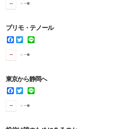
c
i
n
in
一般
e
t
e
b
t
o
e
プリモ・テノール
o
r
k
F
T
L
a
w
i
c
i
n
in
一般
e
t
e
b
t
o
e
東京から静岡へ
o
r
k
F
T
L
a
w
i
c
i
n
in
一般
e
t
e
b
t
o
e