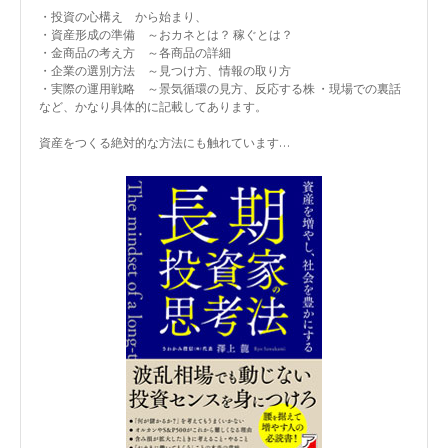
・投資の心構え から始まり、
・資産形成の準備 ～おカネとは？ 稼ぐとは？
・金商品の考え方 ～各商品の詳細
・企業の選別方法 ～見つけ方、情報の取り方
・実際の運用戦略 ～景気循環の見方、反応する株 ・現場での裏話
など、かなり具体的に記載してあります。
資産をつくる絶対的な方法にも触れています…