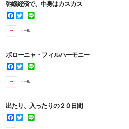
弛緩経済で、中身はカスカス
o
r
k
F
T
L
a
w
i
c
i
n
in
一般
e
t
e
b
t
o
e
ボローニャ・フィルハーモニー
o
r
k
F
T
L
a
w
i
c
i
n
in
一般
e
t
e
b
t
o
e
出たり、入ったりの２０日間
o
r
k
F
T
L
a
w
i