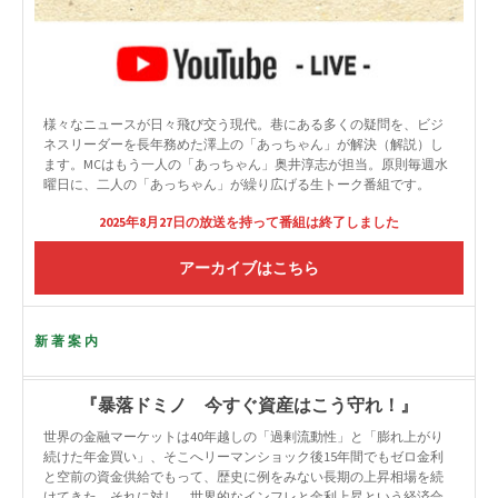
様々なニュースが日々飛び交う現代。巷にある多くの疑問を、ビジ
ネスリーダーを長年務めた澤上の「あっちゃん」が解決（解説）し
ます。MCはもう一人の「あっちゃん」奥井淳志が担当。原則毎週水
曜日に、二人の「あっちゃん」が繰り広げる生トーク番組です。
2025年8月27日の放送を持って番組は終了しました
アーカイブはこちら
新著案内
『暴落ドミノ 今すぐ資産はこう守れ！』
世界の金融マーケットは40年越しの「過剰流動性」と「膨れ上がり
続けた年金買い」、そこへリーマンショック後15年間でもゼロ金利
と空前の資金供給でもって、歴史に例をみない長期の上昇相場を続
けてきた。それに対し、世界的なインフレと金利上昇という経済合