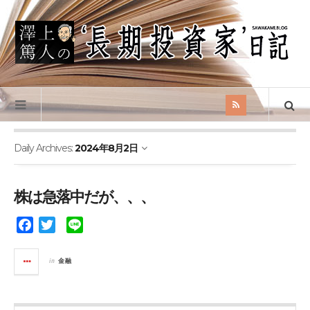
Daily Archives:
2024年8月2日
株は急落中だが、、、
F
T
L
a
w
i
c
i
n
in
金融
e
t
e
b
t
o
e