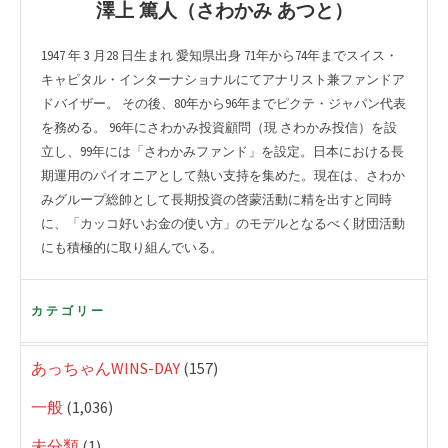
澤上 篤人（さわかみ あつと）
1947 年 3 月28 日生まれ 愛知県出身 71年から74年までスイス・
キャピタル・インターナショナルにてアナリスト兼ファンドア
ドバイザー。 その後、80年から96年までピクテ・ジャパン代表
を務める。 96年にさわかみ投資顧問（現 さわかみ投信）を設
立し、99年には「さわかみファンド」を設定。日本における長
期運用のパイオニアとして熱い支持を集めた。現在は、さわか
みグループ総帥として長期投資の啓蒙活動に精を出すと同時
に、「カッコ好いお金の使い方」のモデルとなるべく財団活動
にも積極的に取り組んでいる。
カテゴリー
あっちゃんWINS-DAY
(157)
一般
(1,036)
未分類
(1)