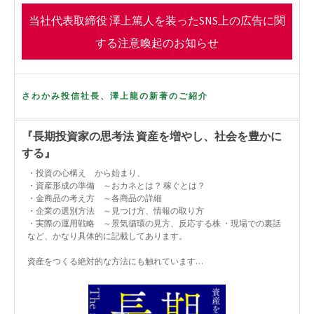
o
r
当社代表取締役 澤上篤人を装ったSNS上の広告に関
k
する注意喚起のお知らせ
さわかみ投信社長、澤上龍の新著のご紹介
『長期投資家の思考法 資産を増やし、社会を豊かに
する』
・投資の心構え から始まり、
・資産形成の準備 ～おカネとは？ 稼ぐとは？
・金商品の考え方 ～各商品の詳細
・企業の選別方法 ～見つけ方、情報の取り方
・実際の運用戦略 ～景気循環の見方、反応する株 ・現場での裏話
など、かなり具体的に記載してあります。
資産をつくる絶対的な方法にも触れています…