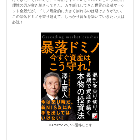
理性の刃が突き刺さってきた。カネ膨れしてきた世界の金融マーケ
ット全般だが、ドミノ現象的に大きく崩れるのは避けようがない。
この暴落ドミノを乗り越えて、しっかり資産を築いていきたい人は
必読！
※Amazon.co.jpへ遷移します