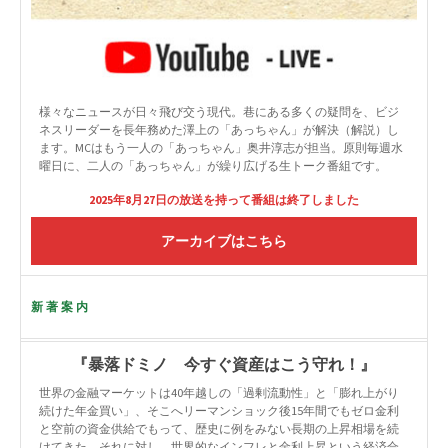
様々なニュースが日々飛び交う現代。巷にある多くの疑問を、ビジ
ネスリーダーを長年務めた澤上の「あっちゃん」が解決（解説）し
ます。MCはもう一人の「あっちゃん」奥井淳志が担当。原則毎週水
曜日に、二人の「あっちゃん」が繰り広げる生トーク番組です。
2025年8月27日の放送を持って番組は終了しました
アーカイブはこちら
新著案内
『暴落ドミノ 今すぐ資産はこう守れ！』
世界の金融マーケットは40年越しの「過剰流動性」と「膨れ上がり
続けた年金買い」、そこへリーマンショック後15年間でもゼロ金利
と空前の資金供給でもって、歴史に例をみない長期の上昇相場を続
けてきた。それに対し、世界的なインフレと金利上昇という経済合