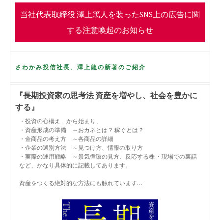
o
r
当社代表取締役 澤上篤人を装ったSNS上の広告に関
k
する注意喚起のお知らせ
さわかみ投信社長、澤上龍の新著のご紹介
『長期投資家の思考法 資産を増やし、社会を豊かに
する』
・投資の心構え から始まり、
・資産形成の準備 ～おカネとは？ 稼ぐとは？
・金商品の考え方 ～各商品の詳細
・企業の選別方法 ～見つけ方、情報の取り方
・実際の運用戦略 ～景気循環の見方、反応する株 ・現場での裏話
など、かなり具体的に記載してあります。
資産をつくる絶対的な方法にも触れています…