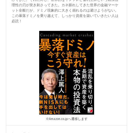
理性の刃が突き刺さってきた。カネ膨れしてきた世界の金融マーケ
ット全般だが、ドミノ現象的に大きく崩れるのは避けようがない。
この暴落ドミノを乗り越えて、しっかり資産を築いていきたい人は
必読！
※Amazon.co.jpへ遷移します