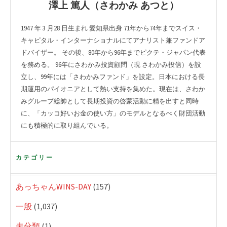
澤上 篤人（さわかみ あつと）
1947 年 3 月28 日生まれ 愛知県出身 71年から74年までスイス・
キャピタル・インターナショナルにてアナリスト兼ファンドア
ドバイザー。 その後、80年から96年までピクテ・ジャパン代表
を務める。 96年にさわかみ投資顧問（現 さわかみ投信）を設
立し、99年には「さわかみファンド」を設定。日本における長
期運用のパイオニアとして熱い支持を集めた。現在は、さわか
みグループ総帥として長期投資の啓蒙活動に精を出すと同時
に、「カッコ好いお金の使い方」のモデルとなるべく財団活動
にも積極的に取り組んでいる。
カテゴリー
あっちゃんWINS-DAY
(157)
一般
(1,037)
未分類
(1)