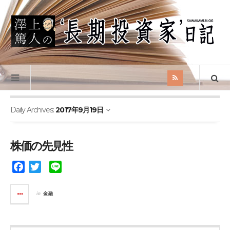
Daily Archives:
2017年9月19日
株価の先見性
F
T
L
a
w
i
c
i
n
in
金融
e
t
e
b
t
o
e