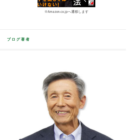
※Amazon.co.jpへ遷移します
ブログ著者