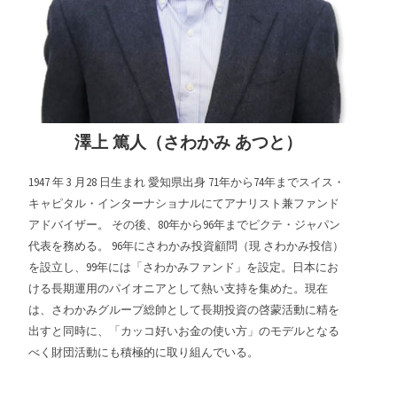
澤上 篤人（さわかみ あつと）
1947 年 3 月28 日生まれ 愛知県出身 71年から74年までスイス・
キャピタル・インターナショナルにてアナリスト兼ファンド
アドバイザー。 その後、80年から96年までピクテ・ジャパン
代表を務める。 96年にさわかみ投資顧問（現 さわかみ投信）
を設立し、99年には「さわかみファンド」を設定。日本にお
ける長期運用のパイオニアとして熱い支持を集めた。現在
は、さわかみグループ総帥として長期投資の啓蒙活動に精を
出すと同時に、「カッコ好いお金の使い方」のモデルとなる
べく財団活動にも積極的に取り組んでいる。