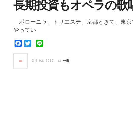
長期投資もオペラの歌
ボローニャ、トリエステ、京都ときて、東京
やってい
F
T
L
a
w
i
c
i
n
in
3月 02, 2017
一般
e
t
e
b
t
o
e
o
r
k