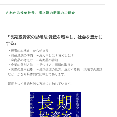
さわかみ投信社長、澤上龍の新著のご紹介
『長期投資家の思考法 資産を増やし、社会を豊かに
する』
・投資の心構え から始まり、
・資産形成の準備 ～おカネとは？ 稼ぐとは？
・金商品の考え方 ～各商品の詳細
・企業の選別方法 ～見つけ方、情報の取り方
・実際の運用戦略 ～景気循環の見方、反応する株 ・現場での裏話
など、かなり具体的に記載してあります。
資産をつくる絶対的な方法にも触れています…