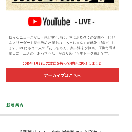
様々なニュースが日々飛び交う現代。巷にある多くの疑問を、ビジ
ネスリーダーを長年務めた澤上の「あっちゃん」が解決（解説）し
ます。MCはもう一人の「あっちゃん」奥井淳志が担当。原則毎週水
曜日に、二人の「あっちゃん」が繰り広げる生トーク番組です。
2025年8月27日の放送を持って番組は終了しました
アーカイブはこちら
新著案内