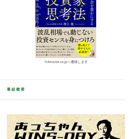
※Amazon.co.jpへ遷移します
番組概要