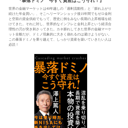
『暴落ドミノ 今すぐ資産はこう守れ！』
世界の金融マーケットは40年越しの「過剰流動性」と「膨れ上がり
続けた年金買い」、そこへリーマンショック後15年間でもゼロ金利
と空前の資金供給でもって、歴史に例をみない長期の上昇相場を続
けてきた。それに対し、世界的なインフレと金利上昇という経済合
理性の刃が突き刺さってきた。カネ膨れしてきた世界の金融マーケ
ット全般だが、ドミノ現象的に大きく崩れるのは避けようがない。
この暴落ドミノを乗り越えて、しっかり資産を築いていきたい人は
必読！