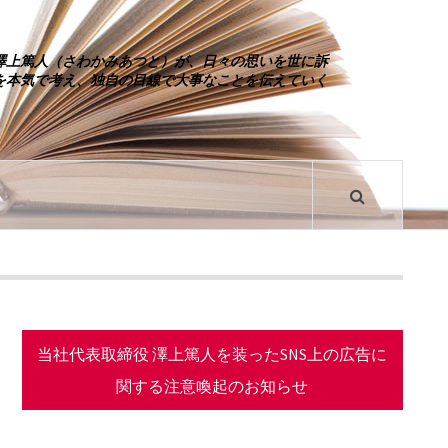
澤上篤人（さわかみあつと）が、日々の思いを世に訴
を本気で考え、独自の目線で大事なことを伝えていく
当社代表取締役 澤上篤人を装ったSNS上の広告に
関する注意喚起のお知らせ