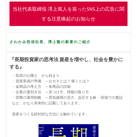
o
r
当社代表取締役 澤上篤人を装ったSNS上の広告に関
k
する注意喚起のお知らせ
さわかみ投信社長、澤上龍の新著のご紹介
『長期投資家の思考法 資産を増やし、社会を豊かに
する』
・投資の心構え から始まり、
・資産形成の準備 ～おカネとは？ 稼ぐとは？
・金商品の考え方 ～各商品の詳細
・企業の選別方法 ～見つけ方、情報の取り方
・実際の運用戦略 ～景気循環の見方、反応する株 ・現場での裏話
など、かなり具体的に記載してあります。
資産をつくる絶対的な方法にも触れています…