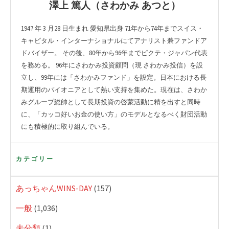
澤上 篤人（さわかみ あつと）
1947 年 3 月28 日生まれ 愛知県出身 71年から74年までスイス・
キャピタル・インターナショナルにてアナリスト兼ファンドア
ドバイザー。 その後、80年から96年までピクテ・ジャパン代表
を務める。 96年にさわかみ投資顧問（現 さわかみ投信）を設
立し、99年には「さわかみファンド」を設定。日本における長
期運用のパイオニアとして熱い支持を集めた。現在は、さわか
みグループ総帥として長期投資の啓蒙活動に精を出すと同時
に、「カッコ好いお金の使い方」のモデルとなるべく財団活動
にも積極的に取り組んでいる。
カテゴリー
あっちゃんWINS-DAY
(157)
一般
(1,036)
未分類
(1)