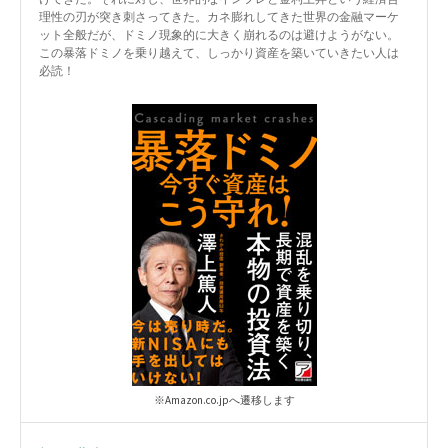
理性の刃が突き刺さってきた。カネ膨れしてきた世界の金融マーケ
ット全般だが、ドミノ現象的に大きく崩れるのは避けようがない。
この暴落ドミノを乗り越えて、しっかり資産を築いていきたい人は
必読！
※Amazon.co.jpへ遷移します