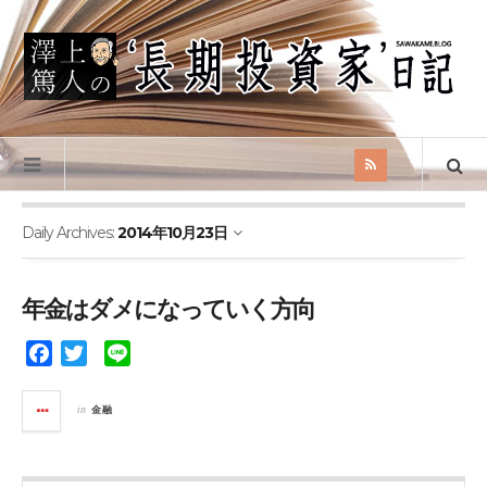
Daily Archives:
2014年10月23日
年金はダメになっていく方向
F
T
L
a
w
i
c
i
n
in
金融
e
t
e
b
t
o
e