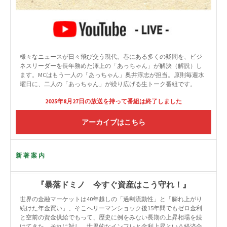
様々なニュースが日々飛び交う現代。巷にある多くの疑問を、ビジ
ネスリーダーを長年務めた澤上の「あっちゃん」が解決（解説）し
ます。MCはもう一人の「あっちゃん」奥井淳志が担当。原則毎週水
曜日に、二人の「あっちゃん」が繰り広げる生トーク番組です。
2025年8月27日の放送を持って番組は終了しました
アーカイブはこちら
新著案内
『暴落ドミノ 今すぐ資産はこう守れ！』
世界の金融マーケットは40年越しの「過剰流動性」と「膨れ上がり
続けた年金買い」、そこへリーマンショック後15年間でもゼロ金利
と空前の資金供給でもって、歴史に例をみない長期の上昇相場を続
けてきた。それに対し、世界的なインフレと金利上昇という経済合