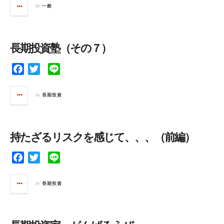
c
i
n
in
一般
e
t
e
b
t
o
e
長期投資塾（その７）
o
r
k
F
T
L
a
w
i
c
i
n
in
長期投資
e
t
e
b
t
o
e
持たざるリスクを感じて、、、（前編）
o
r
k
F
T
L
a
w
i
c
i
n
in
長期投資
e
t
e
b
t
o
e