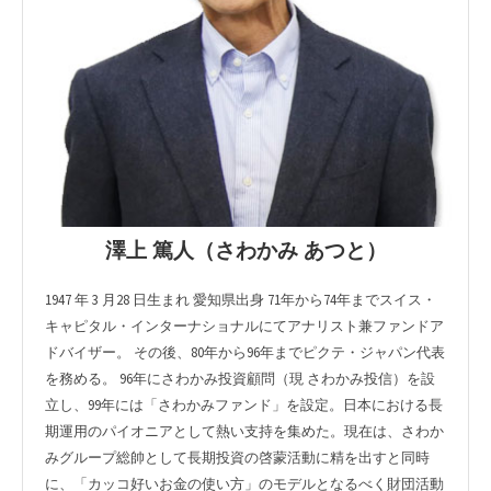
澤上 篤人（さわかみ あつと）
1947 年 3 月28 日生まれ 愛知県出身 71年から74年までスイス・
キャピタル・インターナショナルにてアナリスト兼ファンドア
ドバイザー。 その後、80年から96年までピクテ・ジャパン代表
を務める。 96年にさわかみ投資顧問（現 さわかみ投信）を設
立し、99年には「さわかみファンド」を設定。日本における長
期運用のパイオニアとして熱い支持を集めた。現在は、さわか
みグループ総帥として長期投資の啓蒙活動に精を出すと同時
に、「カッコ好いお金の使い方」のモデルとなるべく財団活動