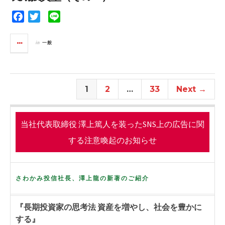
o
r
k
F
T
L
a
w
i
c
i
n
in
一般
e
t
e
b
t
o
e
o
r
1
2
…
33
Next →
k
当社代表取締役 澤上篤人を装ったSNS上の広告に関
する注意喚起のお知らせ
さわかみ投信社長、澤上龍の新著のご紹介
『長期投資家の思考法 資産を増やし、社会を豊かに
する』