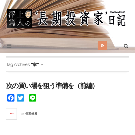
Tag Archives:
“家”
次の買い場を狙う準備を（前編）
F
T
L
a
w
i
c
i
n
in
長期投資
e
t
e
b
t
o
e