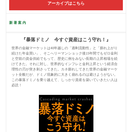
アーカイブはこちら
新著案内
『暴落ドミノ 今すぐ資産はこう守れ！』
世界の金融マーケットは40年越しの「過剰流動性」と「膨れ上がり
続けた年金買い」、そこへリーマンショック後15年間でもゼロ金利
と空前の資金供給でもって、歴史に例をみない長期の上昇相場を続
けてきた。それに対し、世界的なインフレと金利上昇という経済合
理性の刃が突き刺さってきた。カネ膨れしてきた世界の金融マーケ
ット全般だが、ドミノ現象的に大きく崩れるのは避けようがない。
この暴落ドミノを乗り越えて、しっかり資産を築いていきたい人は
必読！