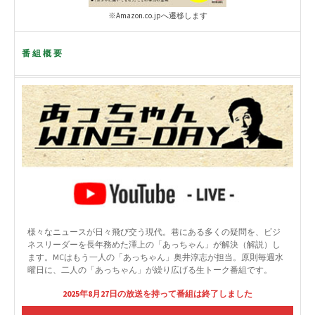
※Amazon.co.jpへ遷移します
番組概要
様々なニュースが日々飛び交う現代。巷にある多くの疑問を、ビジ
ネスリーダーを長年務めた澤上の「あっちゃん」が解決（解説）し
ます。MCはもう一人の「あっちゃん」奥井淳志が担当。原則毎週水
曜日に、二人の「あっちゃん」が繰り広げる生トーク番組です。
2025年8月27日の放送を持って番組は終了しました