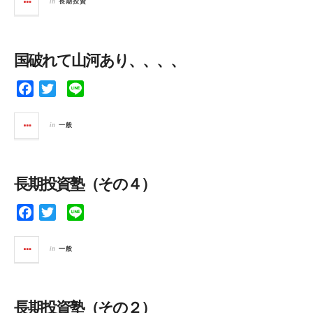
in
長期投資
e
t
e
b
t
o
e
国破れて山河あり、、、、
o
r
k
F
T
L
a
w
i
c
i
n
in
一般
e
t
e
b
t
o
e
長期投資塾（その４）
o
r
k
F
T
L
a
w
i
c
i
n
in
一般
e
t
e
b
t
o
e
長期投資塾（その２）