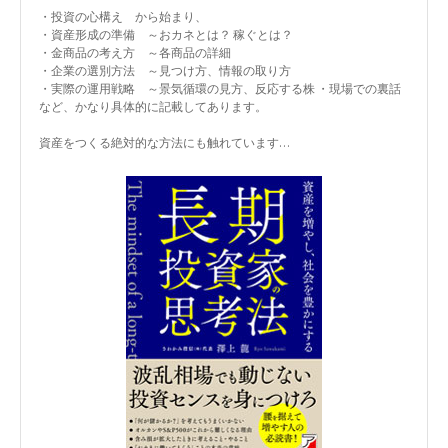
・投資の心構え から始まり、
・資産形成の準備 ～おカネとは？ 稼ぐとは？
・金商品の考え方 ～各商品の詳細
・企業の選別方法 ～見つけ方、情報の取り方
・実際の運用戦略 ～景気循環の見方、反応する株 ・現場での裏話
など、かなり具体的に記載してあります。
資産をつくる絶対的な方法にも触れています…