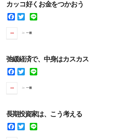
カッコ好くお金をつかおう
o
r
k
F
T
L
a
w
i
c
i
n
in
一般
e
t
e
b
t
o
e
弛緩経済で、中身はカスカス
o
r
k
F
T
L
a
w
i
c
i
n
in
一般
e
t
e
b
t
o
e
長期投資家は、こう考える
o
r
k
F
T
L
a
w
i