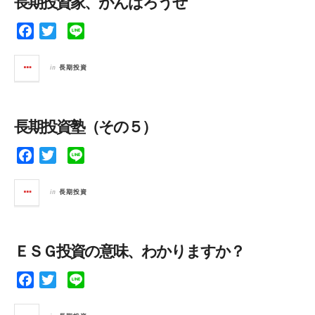
長期投資家、がんばろうぜ
o
r
k
F
T
L
a
w
i
c
i
n
in
長期投資
e
t
e
b
t
o
e
長期投資塾（その５）
o
r
k
F
T
L
a
w
i
c
i
n
in
長期投資
e
t
e
b
t
o
e
ＥＳＧ投資の意味、わかりますか？
o
r
k
F
T
L
a
w
i
c
i
n