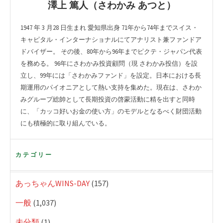
澤上 篤人（さわかみ あつと）
1947 年 3 月28 日生まれ 愛知県出身 71年から74年までスイス・
キャピタル・インターナショナルにてアナリスト兼ファンドア
ドバイザー。 その後、80年から96年までピクテ・ジャパン代表
を務める。 96年にさわかみ投資顧問（現 さわかみ投信）を設
立し、99年には「さわかみファンド」を設定。日本における長
期運用のパイオニアとして熱い支持を集めた。現在は、さわか
みグループ総帥として長期投資の啓蒙活動に精を出すと同時
に、「カッコ好いお金の使い方」のモデルとなるべく財団活動
にも積極的に取り組んでいる。
カテゴリー
あっちゃんWINS-DAY
(157)
一般
(1,037)
未分類
(1)