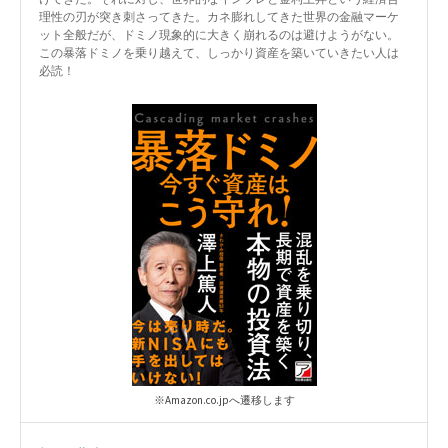
理性の刃が突き刺さってきた。カネ膨れしてきた世界の金融マーケ
ット全般だが、ドミノ現象的に大きく崩れるのは避けようがない。
この暴落ドミノを乗り越えて、しっかり資産を築いていきたい人は
必読！
※Amazon.co.jpへ遷移します