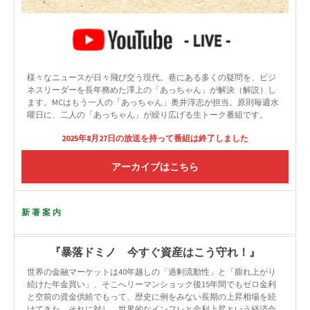
様々なニュースが日々飛び交う現代。巷にある多くの疑問を、ビジ
ネスリーダーを長年務めた澤上の「あっちゃん」が解決（解説）し
ます。MCはもう一人の「あっちゃん」奥井淳志が担当。原則毎週水
曜日に、二人の「あっちゃん」が繰り広げる生トーク番組です。
2025年8月27日の放送を持って番組は終了しました
アーカイブはこちら
新著案内
『暴落ドミノ 今すぐ資産はこう守れ！』
世界の金融マーケットは40年越しの「過剰流動性」と「膨れ上がり
続けた年金買い」、そこへリーマンショック後15年間でもゼロ金利
と空前の資金供給でもって、歴史に例をみない長期の上昇相場を続
けてきた。それに対し、世界的なインフレと金利上昇という経済合