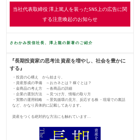
o
r
当社代表取締役 澤上篤人を装ったSNS上の広告に関
k
する注意喚起のお知らせ
さわかみ投信社長、澤上龍の新著のご紹介
『長期投資家の思考法 資産を増やし、社会を豊かに
する』
・投資の心構え から始まり、
・資産形成の準備 ～おカネとは？ 稼ぐとは？
・金商品の考え方 ～各商品の詳細
・企業の選別方法 ～見つけ方、情報の取り方
・実際の運用戦略 ～景気循環の見方、反応する株 ・現場での裏話
など、かなり具体的に記載してあります。
資産をつくる絶対的な方法にも触れています…