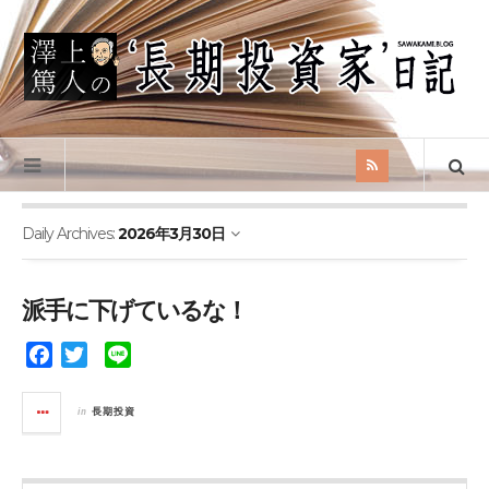
Daily Archives:
2026年3月30日
派手に下げているな！
F
T
L
a
w
i
c
i
n
in
長期投資
e
t
e
b
t
o
e