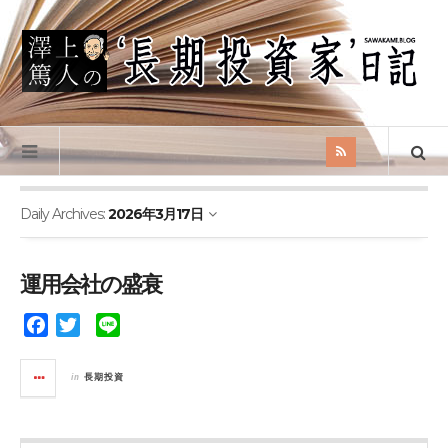
Daily Archives:
2026年3月17日
運用会社の盛衰
F
T
L
a
w
i
c
i
n
in
長期投資
e
t
e
b
t
o
e