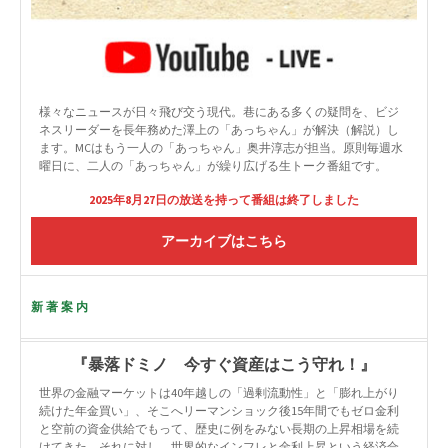
様々なニュースが日々飛び交う現代。巷にある多くの疑問を、ビジ
ネスリーダーを長年務めた澤上の「あっちゃん」が解決（解説）し
ます。MCはもう一人の「あっちゃん」奥井淳志が担当。原則毎週水
曜日に、二人の「あっちゃん」が繰り広げる生トーク番組です。
2025年8月27日の放送を持って番組は終了しました
アーカイブはこちら
新著案内
『暴落ドミノ 今すぐ資産はこう守れ！』
世界の金融マーケットは40年越しの「過剰流動性」と「膨れ上がり
続けた年金買い」、そこへリーマンショック後15年間でもゼロ金利
と空前の資金供給でもって、歴史に例をみない長期の上昇相場を続
けてきた。それに対し、世界的なインフレと金利上昇という経済合