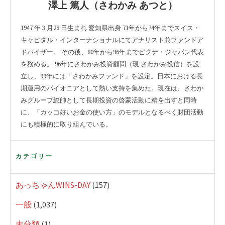
澤上 篤人（さわかみ あつと）
1947 年 3 月28 日生まれ 愛知県出身 71年から74年までスイス・
キャピタル・インターナショナルにてアナリスト兼ファンドア
ドバイザー。 その後、80年から96年までピクテ・ジャパン代表
を務める。 96年にさわかみ投資顧問（現 さわかみ投信）を設
立し、99年には「さわかみファンド」を設定。日本における長
期運用のパイオニアとして熱い支持を集めた。現在は、さわか
みグループ総帥として長期投資の啓蒙活動に精を出すと同時
に、「カッコ好いお金の使い方」のモデルとなるべく財団活動
にも積極的に取り組んでいる。
カテゴリー
あっちゃんWINS-DAY
(157)
一般
(1,037)
未分類
(1)