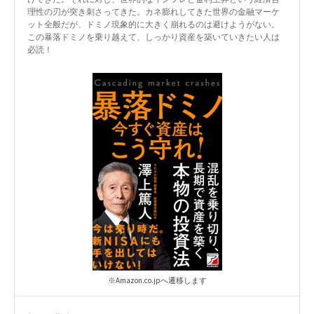
理性の刃が突き刺さってきた。カネ膨れしてきた世界の金融マーケ
ット全般だが、ドミノ現象的に大きく崩れるのは避けようがない。
この暴落ドミノを乗り越えて、しっかり資産を築いていきたい人は
必読！
※Amazon.co.jpへ遷移します