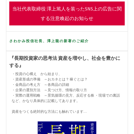
o
r
当社代表取締役 澤上篤人を装ったSNS上の広告に関
k
する注意喚起のお知らせ
さわかみ投信社長、澤上龍の新著のご紹介
『長期投資家の思考法 資産を増やし、社会を豊かに
する』
・投資の心構え から始まり、
・資産形成の準備 ～おカネとは？ 稼ぐとは？
・金商品の考え方 ～各商品の詳細
・企業の選別方法 ～見つけ方、情報の取り方
・実際の運用戦略 ～景気循環の見方、反応する株 ・現場での裏話
など、かなり具体的に記載してあります。
資産をつくる絶対的な方法にも触れています…