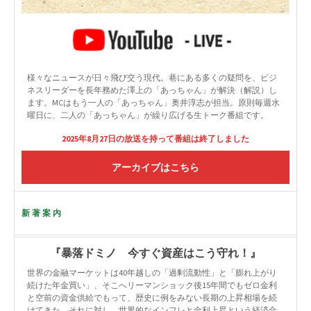
様々なニュースが日々飛び交う現代。巷にある多くの疑問を、ビジ
ネスリーダーを長年務めた澤上の「あっちゃん」が解決（解説）し
ます。MCはもう一人の「あっちゃん」奥井淳志が担当。原則毎週水
曜日に、二人の「あっちゃん」が繰り広げる生トーク番組です。
2025年8月27日の放送を持って番組は終了しました
アーカイブはこちら
新著案内
『暴落ドミノ 今すぐ資産はこう守れ！』
世界の金融マーケットは40年越しの「過剰流動性」と「膨れ上がり
続けた年金買い」、そこへリーマンショック後15年間でもゼロ金利
と空前の資金供給でもって、歴史に例をみない長期の上昇相場を続
けてきた。それに対し、世界的なインフレと金利上昇という経済合