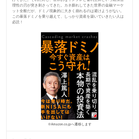
理性の刃が突き刺さってきた。カネ膨れしてきた世界の金融マーケ
ット全般だが、ドミノ現象的に大きく崩れるのは避けようがない。
この暴落ドミノを乗り越えて、しっかり資産を築いていきたい人は
必読！
※Amazon.co.jpへ遷移します