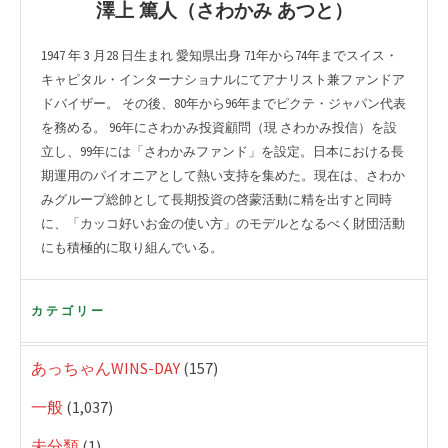
澤上 篤人（さわかみ あつと）
1947 年 3 月28 日生まれ 愛知県出身 71年から74年までスイス・
キャピタル・インターナショナルにてアナリスト兼ファンドア
ドバイザー。 その後、80年から96年までピクテ・ジャパン代表
を務める。 96年にさわかみ投資顧問（現 さわかみ投信）を設
立し、99年には「さわかみファンド」を設定。日本における長
期運用のパイオニアとして熱い支持を集めた。現在は、さわか
みグループ総帥として長期投資の啓蒙活動に精を出すと同時
に、「カッコ好いお金の使い方」のモデルとなるべく財団活動
にも積極的に取り組んでいる。
カテゴリー
あっちゃんWINS-DAY
(157)
一般
(1,037)
未分類
(1)