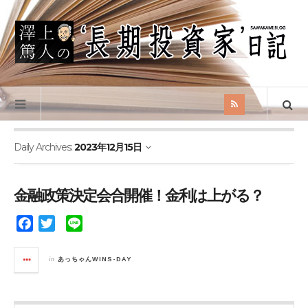
Daily Archives:
2023年12月15日
金融政策決定会合開催！金利は上がる？
F
T
L
a
w
i
c
i
n
in
あっちゃんWINS-DAY
e
t
e
b
t
o
e