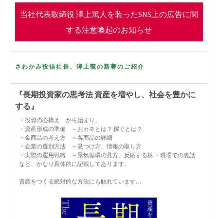
o
r
当社代表取締役 澤上篤人を装ったSNS上の広告に関
k
する注意喚起のお知らせ
さわかみ投信社長、澤上龍の新著のご紹介
『長期投資家の思考法 資産を増やし、社会を豊かに
する』
・投資の心構え から始まり、
・資産形成の準備 ～おカネとは？ 稼ぐとは？
・金商品の考え方 ～各商品の詳細
・企業の選別方法 ～見つけ方、情報の取り方
・実際の運用戦略 ～景気循環の見方、反応する株 ・現場での裏話
など、かなり具体的に記載してあります。
資産をつくる絶対的な方法にも触れています…