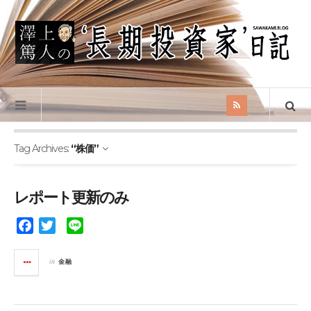
Tag Archives:
“株価”
レポート更新のみ
F
T
L
a
w
i
c
i
n
in
金融
e
t
e
b
t
o
e