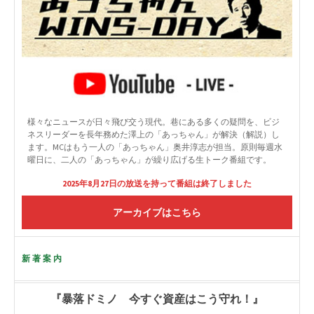
様々なニュースが日々飛び交う現代。巷にある多くの疑問を、ビジ
ネスリーダーを長年務めた澤上の「あっちゃん」が解決（解説）し
ます。MCはもう一人の「あっちゃん」奥井淳志が担当。原則毎週水
曜日に、二人の「あっちゃん」が繰り広げる生トーク番組です。
2025年8月27日の放送を持って番組は終了しました
アーカイブはこちら
新著案内
『暴落ドミノ 今すぐ資産はこう守れ！』