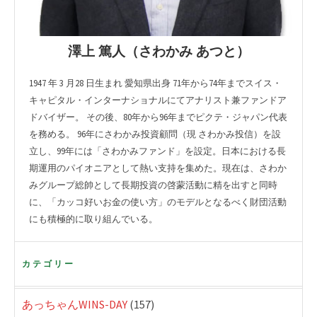
澤上 篤人（さわかみ あつと）
1947 年 3 月28 日生まれ 愛知県出身 71年から74年までスイス・
キャピタル・インターナショナルにてアナリスト兼ファンドア
ドバイザー。 その後、80年から96年までピクテ・ジャパン代表
を務める。 96年にさわかみ投資顧問（現 さわかみ投信）を設
立し、99年には「さわかみファンド」を設定。日本における長
期運用のパイオニアとして熱い支持を集めた。現在は、さわか
みグループ総帥として長期投資の啓蒙活動に精を出すと同時
に、「カッコ好いお金の使い方」のモデルとなるべく財団活動
にも積極的に取り組んでいる。
カテゴリー
あっちゃんWINS-DAY
(157)