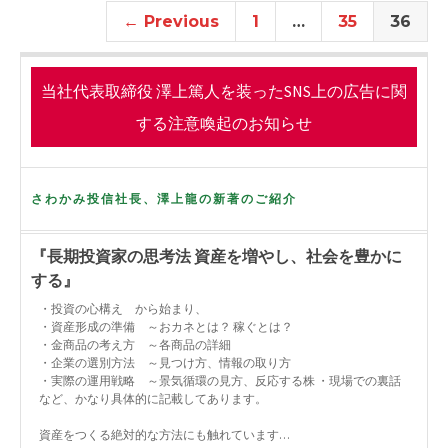
o
r
← Previous
1
…
35
36
k
当社代表取締役 澤上篤人を装ったSNS上の広告に関
する注意喚起のお知らせ
さわかみ投信社長、澤上龍の新著のご紹介
『長期投資家の思考法 資産を増やし、社会を豊かに
する』
・投資の心構え から始まり、
・資産形成の準備 ～おカネとは？ 稼ぐとは？
・金商品の考え方 ～各商品の詳細
・企業の選別方法 ～見つけ方、情報の取り方
・実際の運用戦略 ～景気循環の見方、反応する株 ・現場での裏話
など、かなり具体的に記載してあります。
資産をつくる絶対的な方法にも触れています…