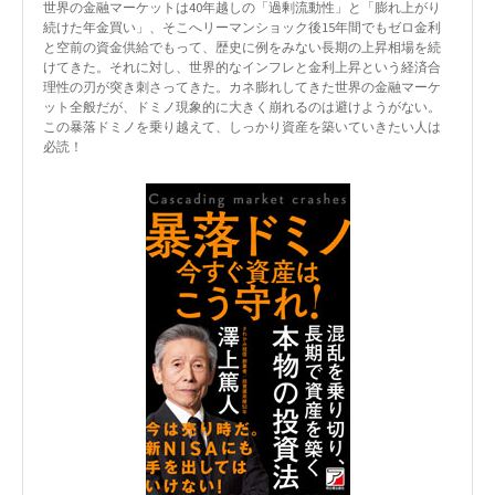
世界の金融マーケットは40年越しの「過剰流動性」と「膨れ上がり
続けた年金買い」、そこへリーマンショック後15年間でもゼロ金利
と空前の資金供給でもって、歴史に例をみない長期の上昇相場を続
けてきた。それに対し、世界的なインフレと金利上昇という経済合
理性の刃が突き刺さってきた。カネ膨れしてきた世界の金融マーケ
ット全般だが、ドミノ現象的に大きく崩れるのは避けようがない。
この暴落ドミノを乗り越えて、しっかり資産を築いていきたい人は
必読！