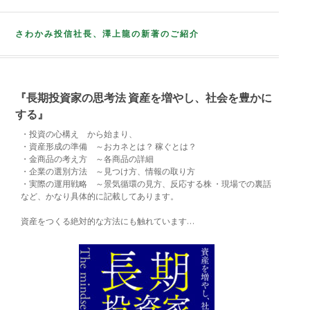
さわかみ投信社長、澤上龍の新著のご紹介
『長期投資家の思考法 資産を増やし、社会を豊かに
する』
・投資の心構え から始まり、
・資産形成の準備 ～おカネとは？ 稼ぐとは？
・金商品の考え方 ～各商品の詳細
・企業の選別方法 ～見つけ方、情報の取り方
・実際の運用戦略 ～景気循環の見方、反応する株 ・現場での裏話
など、かなり具体的に記載してあります。
資産をつくる絶対的な方法にも触れています…