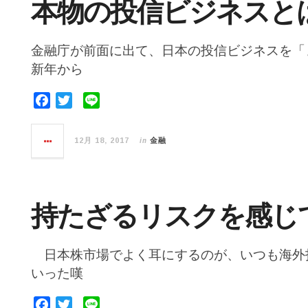
本物の投信ビジネスと
金融庁が前面に出て、日本の投信ビジネスを
新年から
F
T
L
a
w
i
c
i
n
in
12月 18, 2017
金融
e
t
e
b
t
o
e
o
r
持たざるリスクを感じ
k
日本株市場でよく耳にするのが、いつも海外
いった嘆
F
T
L