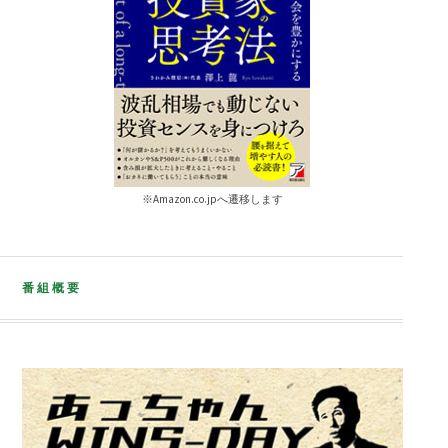
※Amazon.co.jpへ遷移します
番組概要