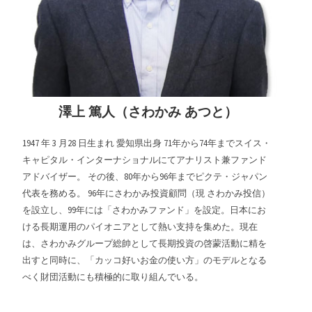
澤上 篤人（さわかみ あつと）
1947 年 3 月28 日生まれ 愛知県出身 71年から74年までスイス・
キャピタル・インターナショナルにてアナリスト兼ファンド
アドバイザー。 その後、80年から96年までピクテ・ジャパン
代表を務める。 96年にさわかみ投資顧問（現 さわかみ投信）
を設立し、99年には「さわかみファンド」を設定。日本にお
ける長期運用のパイオニアとして熱い支持を集めた。現在
は、さわかみグループ総帥として長期投資の啓蒙活動に精を
出すと同時に、「カッコ好いお金の使い方」のモデルとなる
べく財団活動にも積極的に取り組んでいる。