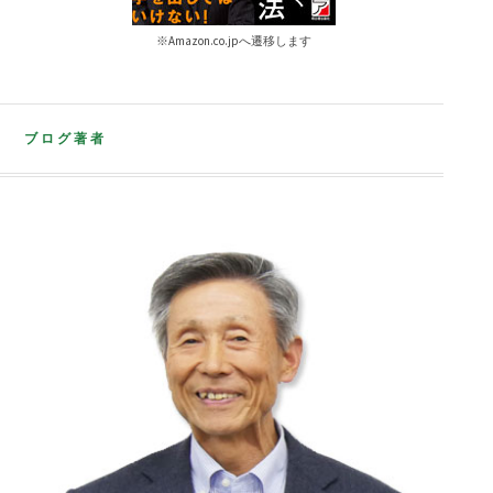
※Amazon.co.jpへ遷移します
ブログ著者