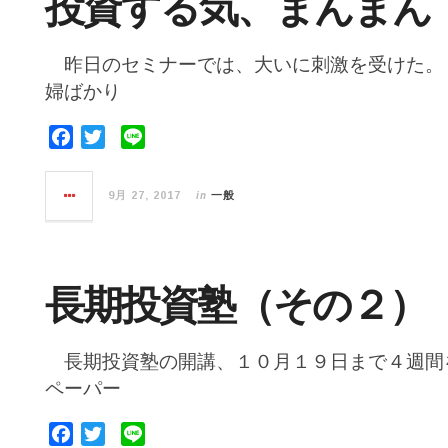
投資する気、まんまん
k
昨日のセミナーでは、大いに刺激を受けた。
婦ばかり
F
T
L
a
w
i
c
i
n
in
9月 27, 2017
一般
e
t
e
b
t
o
e
o
r
長期投資塾（その２）
k
長期投資塾の開講、１０月１９日まで４週間
ペーパー
F
T
L