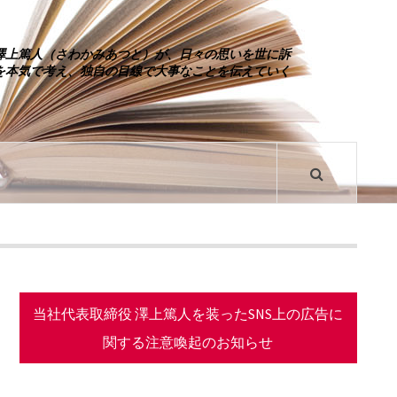
澤上篤人（さわかみあつと）が、日々の思いを世に訴
を本気で考え、独自の目線で大事なことを伝えていく
当社代表取締役 澤上篤人を装ったSNS上の広告に
関する注意喚起のお知らせ