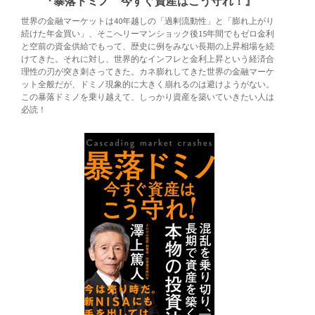
『暴落ドミノ 今すぐ資産はこう守れ！』
世界の金融マーケットは40年越しの「過剰流動性」と「膨れ上がり
続けた年金買い」、そこへリーマンショック後15年間でもゼロ金利
と空前の資金供給でもって、歴史に例をみない長期の上昇相場を続
けてきた。それに対し、世界的なインフレと金利上昇という経済合
理性の刃が突き刺さってきた。カネ膨れしてきた世界の金融マーケ
ット全般だが、ドミノ現象的に大きく崩れるのは避けようがない。
この暴落ドミノを乗り越えて、しっかり資産を築いていきたい人は
必読！