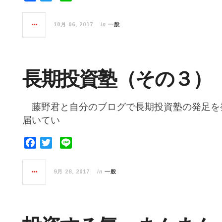
a
w
i
c
i
n
in
10月 06, 2017
一般
e
t
e
b
t
o
e
o
r
長期投資塾（その３）
k
藤野君と自分のブログで長期投資塾の発足を
届いてい
F
T
L
a
w
i
c
i
n
in
9月 28, 2017
一般
e
t
e
b
t
o
e
o
r