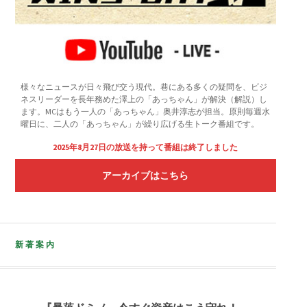
様々なニュースが日々飛び交う現代。巷にある多くの疑問を、ビジ
ネスリーダーを長年務めた澤上の「あっちゃん」が解決（解説）し
ます。MCはもう一人の「あっちゃん」奥井淳志が担当。原則毎週水
曜日に、二人の「あっちゃん」が繰り広げる生トーク番組です。
2025年8月27日の放送を持って番組は終了しました
アーカイブはこちら
新著案内