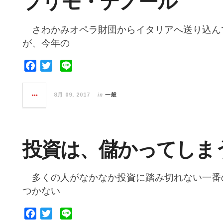
プリモ・テノール
k
さわかみオペラ財団からイタリアへ送り込ん
が、今年の
F
T
L
a
w
i
c
i
n
in
8月 09, 2017
一般
e
t
e
b
t
o
e
o
r
投資は、儲かってしま
k
多くの人がなかなか投資に踏み切れない一番
つかない
F
T
L