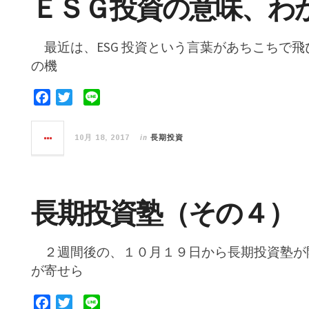
ＥＳＧ投資の意味、わ
k
最近は、ESG 投資という言葉があちこちで
の機
F
T
L
a
w
i
c
i
n
in
10月 18, 2017
長期投資
e
t
e
b
t
o
e
o
r
長期投資塾（その４）
k
２週間後の、１０月１９日から長期投資塾が
が寄せら
F
T
L