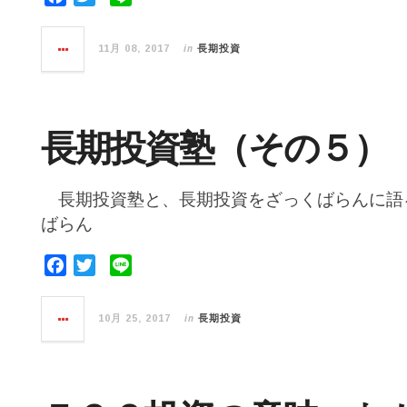
a
w
i
c
i
n
in
11月 08, 2017
長期投資
e
t
e
b
t
o
e
o
r
長期投資塾（その５）
k
長期投資塾と、長期投資をざっくばらんに語る
ばらん
F
T
L
a
w
i
c
i
n
in
10月 25, 2017
長期投資
e
t
e
b
t
o
e
o
r