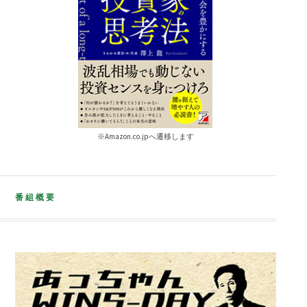
※Amazon.co.jpへ遷移します
番組概要