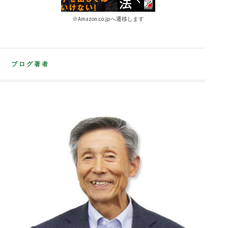
※Amazon.co.jpへ遷移します
ブログ著者