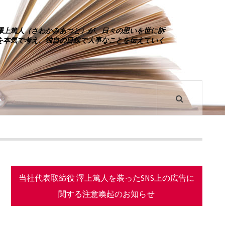
澤上篤人（さわかみあつと）が、日々の思いを世に訴
を本気で考え、独自の目線で大事なことを伝えていく
当社代表取締役 澤上篤人を装ったSNS上の広告に
関する注意喚起のお知らせ