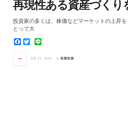
再現性ある資産づくり
投資家の多くは、株価などマーケットの上昇を
とって大
F
T
L
a
w
i
c
i
n
in
8月 22, 2025
長期投資
e
t
e
b
t
o
e
o
r
k