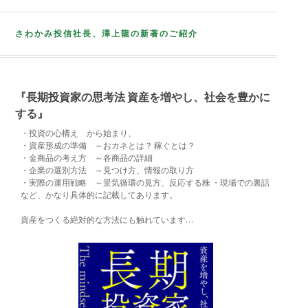
さわかみ投信社長、澤上龍の新著のご紹介
『長期投資家の思考法 資産を増やし、社会を豊かに
する』
・投資の心構え から始まり、
・資産形成の準備 ～おカネとは？ 稼ぐとは？
・金商品の考え方 ～各商品の詳細
・企業の選別方法 ～見つけ方、情報の取り方
・実際の運用戦略 ～景気循環の見方、反応する株 ・現場での裏話
など、かなり具体的に記載してあります。
資産をつくる絶対的な方法にも触れています…