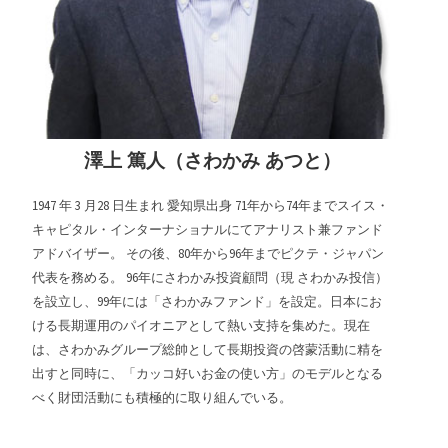
澤上 篤人（さわかみ あつと）
1947 年 3 月28 日生まれ 愛知県出身 71年から74年までスイス・
キャピタル・インターナショナルにてアナリスト兼ファンド
アドバイザー。 その後、80年から96年までピクテ・ジャパン
代表を務める。 96年にさわかみ投資顧問（現 さわかみ投信）
を設立し、99年には「さわかみファンド」を設定。日本にお
ける長期運用のパイオニアとして熱い支持を集めた。現在
は、さわかみグループ総帥として長期投資の啓蒙活動に精を
出すと同時に、「カッコ好いお金の使い方」のモデルとなる
べく財団活動にも積極的に取り組んでいる。