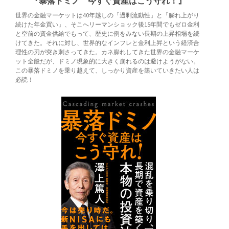
『暴落ドミノ 今すぐ資産はこう守れ！』
世界の金融マーケットは40年越しの「過剰流動性」と「膨れ上がり
続けた年金買い」、そこへリーマンショック後15年間でもゼロ金利
と空前の資金供給でもって、歴史に例をみない長期の上昇相場を続
けてきた。それに対し、世界的なインフレと金利上昇という経済合
理性の刃が突き刺さってきた。カネ膨れしてきた世界の金融マーケ
ット全般だが、ドミノ現象的に大きく崩れるのは避けようがない。
この暴落ドミノを乗り越えて、しっかり資産を築いていきたい人は
必読！