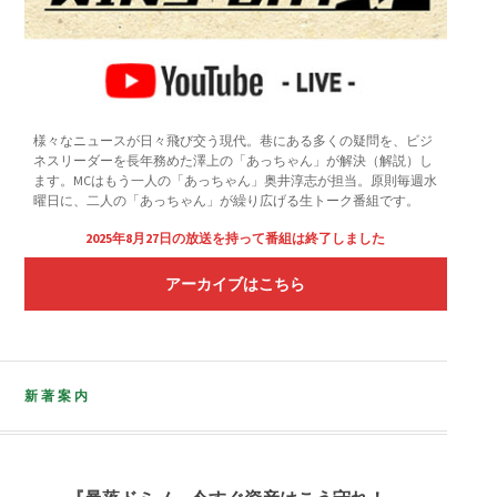
様々なニュースが日々飛び交う現代。巷にある多くの疑問を、ビジ
ネスリーダーを長年務めた澤上の「あっちゃん」が解決（解説）し
ます。MCはもう一人の「あっちゃん」奥井淳志が担当。原則毎週水
曜日に、二人の「あっちゃん」が繰り広げる生トーク番組です。
2025年8月27日の放送を持って番組は終了しました
アーカイブはこちら
新著案内