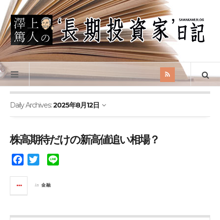
Daily Archives:
2025年8月12日
株高期待だけの新高値追い相場？
F
T
L
a
w
i
c
i
n
in
金融
e
t
e
b
t
o
e