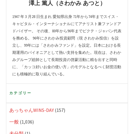
澤上 篤人（さわかみ あつと）
1947 年 3 月28 日生まれ 愛知県出身 71年から74年までスイス・
キャピタル・インターナショナルにてアナリスト兼ファンドア
ドバイザー。 その後、80年から96年までピクテ・ジャパン代表
を務める。 96年にさわかみ投資顧問（現 さわかみ投信）を設
立し、99年には「さわかみファンド」を設定。日本における長
期運用のパイオニアとして熱い支持を集めた。現在は、さわか
みグループ総帥として長期投資の啓蒙活動に精を出すと同時
に、「カッコ好いお金の使い方」のモデルとなるべく財団活動
にも積極的に取り組んでいる。
カテゴリー
あっちゃんWINS-DAY
(157)
一般
(1,036)
未分類
(1)