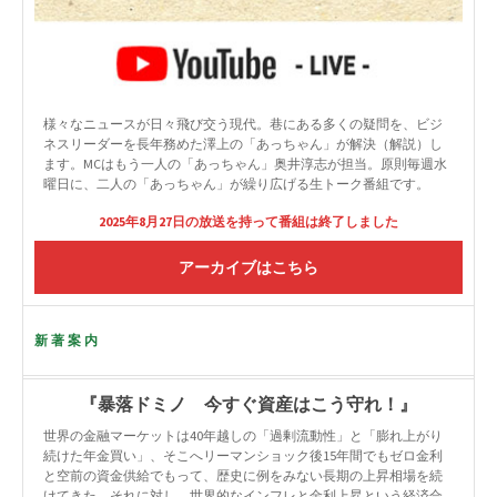
様々なニュースが日々飛び交う現代。巷にある多くの疑問を、ビジ
ネスリーダーを長年務めた澤上の「あっちゃん」が解決（解説）し
ます。MCはもう一人の「あっちゃん」奥井淳志が担当。原則毎週水
曜日に、二人の「あっちゃん」が繰り広げる生トーク番組です。
2025年8月27日の放送を持って番組は終了しました
アーカイブはこちら
新著案内
『暴落ドミノ 今すぐ資産はこう守れ！』
世界の金融マーケットは40年越しの「過剰流動性」と「膨れ上がり
続けた年金買い」、そこへリーマンショック後15年間でもゼロ金利
と空前の資金供給でもって、歴史に例をみない長期の上昇相場を続
けてきた。それに対し、世界的なインフレと金利上昇という経済合