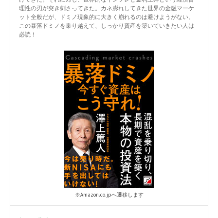
理性の刃が突き刺さってきた。カネ膨れしてきた世界の金融マーケ
ット全般だが、ドミノ現象的に大きく崩れるのは避けようがない。
この暴落ドミノを乗り越えて、しっかり資産を築いていきたい人は
必読！
※Amazon.co.jpへ遷移します