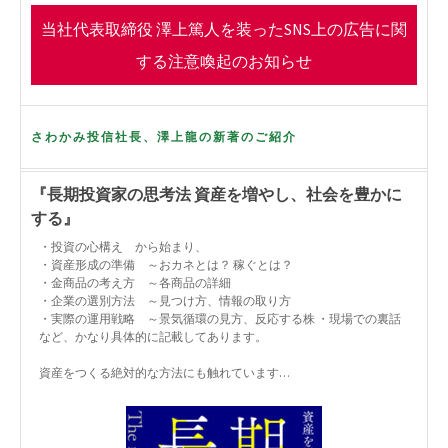
o
r
当社代表取締役 澤上篤人を装ったSNS上の広告に関
k
する注意喚起のお知らせ
さわかみ投信社長、澤上龍の新著のご紹介
『長期投資家の思考法 資産を増やし、社会を豊かに
する』
・投資の心構え から始まり、
・資産形成の準備 ～おカネとは？ 稼ぐとは？
・金商品の考え方 ～各商品の詳細
・企業の選別方法 ～見つけ方、情報の取り方
・実際の運用戦略 ～景気循環の見方、反応する株 ・現場での裏話
など、かなり具体的に記載してあります。
資産をつくる絶対的な方法にも触れています…