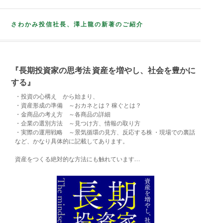
さわかみ投信社長、澤上龍の新著のご紹介
『長期投資家の思考法 資産を増やし、社会を豊かに
する』
・投資の心構え から始まり、
・資産形成の準備 ～おカネとは？ 稼ぐとは？
・金商品の考え方 ～各商品の詳細
・企業の選別方法 ～見つけ方、情報の取り方
・実際の運用戦略 ～景気循環の見方、反応する株 ・現場での裏話
など、かなり具体的に記載してあります。
資産をつくる絶対的な方法にも触れています…