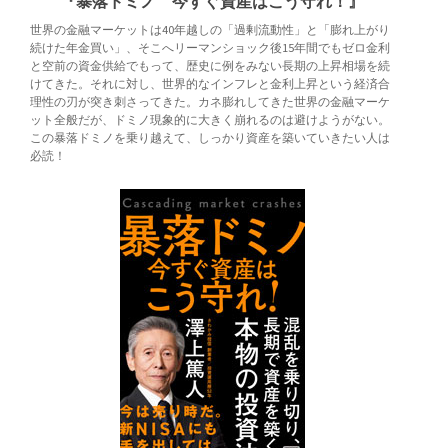
『暴落ドミノ 今すぐ資産はこう守れ！』
世界の金融マーケットは40年越しの「過剰流動性」と「膨れ上がり
続けた年金買い」、そこへリーマンショック後15年間でもゼロ金利
と空前の資金供給でもって、歴史に例をみない長期の上昇相場を続
けてきた。それに対し、世界的なインフレと金利上昇という経済合
理性の刃が突き刺さってきた。カネ膨れしてきた世界の金融マーケ
ット全般だが、ドミノ現象的に大きく崩れるのは避けようがない。
この暴落ドミノを乗り越えて、しっかり資産を築いていきたい人は
必読！