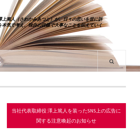
澤上篤人（さわかみあつと）が、日々の思いを世に訴
を本気で考え、独自の目線で大事なことを伝えていく
当社代表取締役 澤上篤人を装ったSNS上の広告に
関する注意喚起のお知らせ