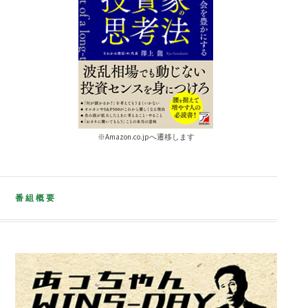
※Amazon.co.jpへ遷移します
番組概要