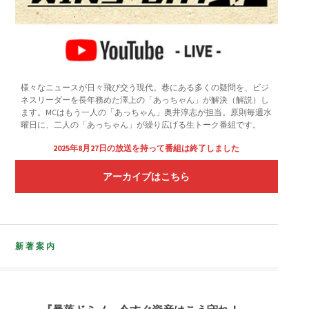
様々なニュースが日々飛び交う現代。巷にある多くの疑問を、ビジ
ネスリーダーを長年務めた澤上の「あっちゃん」が解決（解説）し
ます。MCはもう一人の「あっちゃん」奥井淳志が担当。原則毎週水
曜日に、二人の「あっちゃん」が繰り広げる生トーク番組です。
2025年8月27日の放送を持って番組は終了しました
アーカイブはこちら
新著案内