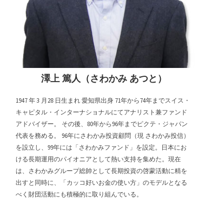
澤上 篤人（さわかみ あつと）
1947 年 3 月28 日生まれ 愛知県出身 71年から74年までスイス・
キャピタル・インターナショナルにてアナリスト兼ファンド
アドバイザー。 その後、80年から96年までピクテ・ジャパン
代表を務める。 96年にさわかみ投資顧問（現 さわかみ投信）
を設立し、99年には「さわかみファンド」を設定。日本にお
ける長期運用のパイオニアとして熱い支持を集めた。現在
は、さわかみグループ総帥として長期投資の啓蒙活動に精を
出すと同時に、「カッコ好いお金の使い方」のモデルとなる
べく財団活動にも積極的に取り組んでいる。