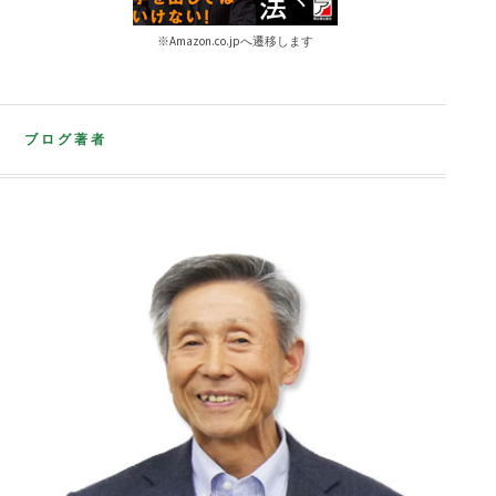
※Amazon.co.jpへ遷移します
ブログ著者