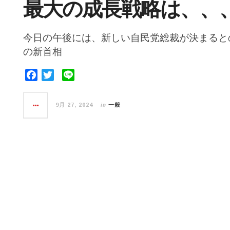
最大の成長戦略は、、
今日の午後には、新しい自民党総裁が決まると
の新首相
F
T
L
a
w
i
c
i
n
in
9月 27, 2024
一般
e
t
e
b
t
o
e
o
r
k