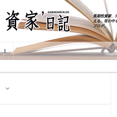
長期投資家、
える。世の中
ブログ。
日