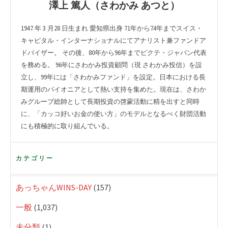
澤上 篤人（さわかみ あつと）
1947 年 3 月28 日生まれ 愛知県出身 71年から74年までスイス・
キャピタル・インターナショナルにてアナリスト兼ファンドア
ドバイザー。 その後、80年から96年までピクテ・ジャパン代表
を務める。 96年にさわかみ投資顧問（現 さわかみ投信）を設
立し、99年には「さわかみファンド」を設定。日本における長
期運用のパイオニアとして熱い支持を集めた。現在は、さわか
みグループ総帥として長期投資の啓蒙活動に精を出すと同時
に、「カッコ好いお金の使い方」のモデルとなるべく財団活動
にも積極的に取り組んでいる。
カテゴリー
あっちゃんWINS-DAY
(157)
一般
(1,037)
未分類
(1)