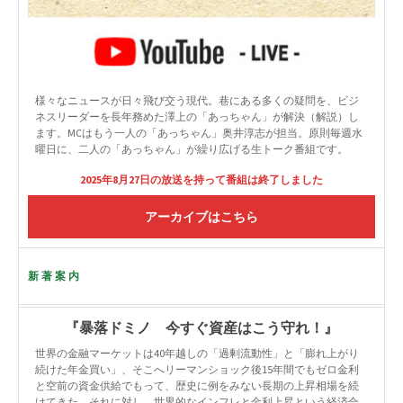
様々なニュースが日々飛び交う現代。巷にある多くの疑問を、ビジ
ネスリーダーを長年務めた澤上の「あっちゃん」が解決（解説）し
ます。MCはもう一人の「あっちゃん」奥井淳志が担当。原則毎週水
曜日に、二人の「あっちゃん」が繰り広げる生トーク番組です。
2025年8月27日の放送を持って番組は終了しました
アーカイブはこちら
新著案内
『暴落ドミノ 今すぐ資産はこう守れ！』
世界の金融マーケットは40年越しの「過剰流動性」と「膨れ上がり
続けた年金買い」、そこへリーマンショック後15年間でもゼロ金利
と空前の資金供給でもって、歴史に例をみない長期の上昇相場を続
けてきた。それに対し、世界的なインフレと金利上昇という経済合