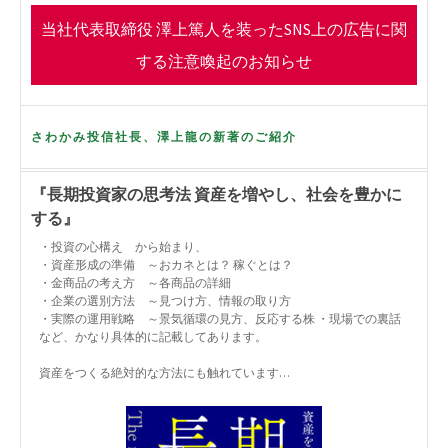
o
r
当社代表取締役 澤上篤人を装ったSNS上の広告に関
k
する注意喚起のお知らせ
さわかみ投信社長、澤上龍の新著のご紹介
『長期投資家の思考法 資産を増やし、社会を豊かに
する』
・投資の心構え から始まり、
・資産形成の準備 ～おカネとは？ 稼ぐとは？
・金商品の考え方 ～各商品の詳細
・企業の選別方法 ～見つけ方、情報の取り方
・実際の運用戦略 ～景気循環の見方、反応する株 ・現場での裏話
など、かなり具体的に記載してあります。
資産をつくる絶対的な方法にも触れています…