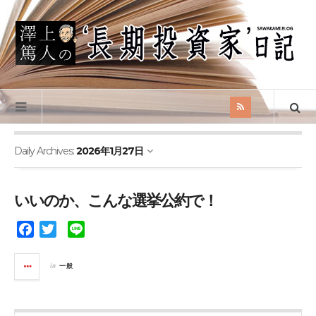
Daily Archives:
2026年1月27日
いいのか、こんな選挙公約で！
F
T
L
a
w
i
c
i
n
in
一般
e
t
e
b
t
o
e