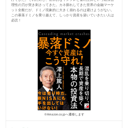
理性の刃が突き刺さってきた。カネ膨れしてきた世界の金融マーケ
ット全般だが、ドミノ現象的に大きく崩れるのは避けようがない。
この暴落ドミノを乗り越えて、しっかり資産を築いていきたい人は
必読！
※Amazon.co.jpへ遷移します