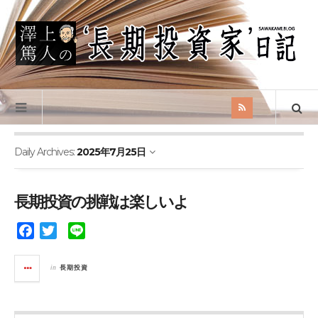
Daily Archives:
2025年7月25日
長期投資の挑戦は楽しいよ
F
T
L
a
w
i
c
i
n
in
長期投資
e
t
e
b
t
o
e