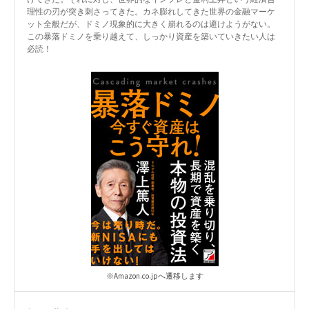
理性の刃が突き刺さってきた。カネ膨れしてきた世界の金融マーケ
ット全般だが、ドミノ現象的に大きく崩れるのは避けようがない。
この暴落ドミノを乗り越えて、しっかり資産を築いていきたい人は
必読！
※Amazon.co.jpへ遷移します