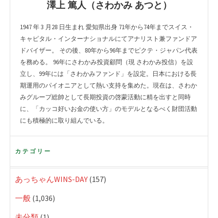
澤上 篤人（さわかみ あつと）
1947 年 3 月28 日生まれ 愛知県出身 71年から74年までスイス・
キャピタル・インターナショナルにてアナリスト兼ファンドア
ドバイザー。 その後、80年から96年までピクテ・ジャパン代表
を務める。 96年にさわかみ投資顧問（現 さわかみ投信）を設
立し、99年には「さわかみファンド」を設定。日本における長
期運用のパイオニアとして熱い支持を集めた。現在は、さわか
みグループ総帥として長期投資の啓蒙活動に精を出すと同時
に、「カッコ好いお金の使い方」のモデルとなるべく財団活動
にも積極的に取り組んでいる。
カテゴリー
あっちゃんWINS-DAY
(157)
一般
(1,036)
未分類
(1)