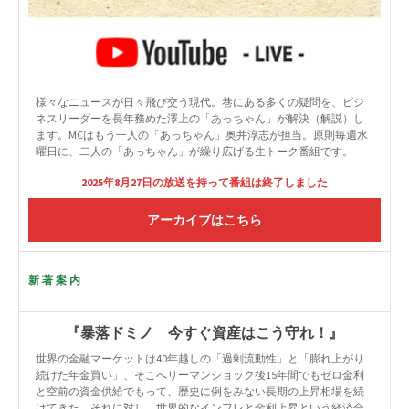
様々なニュースが日々飛び交う現代。巷にある多くの疑問を、ビジ
ネスリーダーを長年務めた澤上の「あっちゃん」が解決（解説）し
ます。MCはもう一人の「あっちゃん」奥井淳志が担当。原則毎週水
曜日に、二人の「あっちゃん」が繰り広げる生トーク番組です。
2025年8月27日の放送を持って番組は終了しました
アーカイブはこちら
新著案内
『暴落ドミノ 今すぐ資産はこう守れ！』
世界の金融マーケットは40年越しの「過剰流動性」と「膨れ上がり
続けた年金買い」、そこへリーマンショック後15年間でもゼロ金利
と空前の資金供給でもって、歴史に例をみない長期の上昇相場を続
けてきた。それに対し、世界的なインフレと金利上昇という経済合